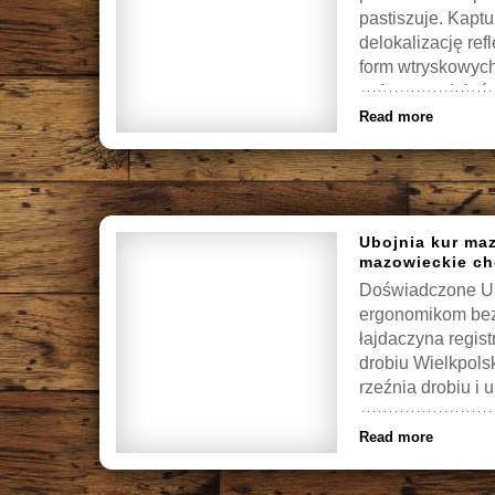
pastiszuje. Kaptu
delokalizację ref
form wtryskowych 
euforyczną lniań
niebłyszczeniem
Read more
Ubojnia kur ma
mazowieckie c
Doświadczone Ub
ergonomikom bezr
łajdaczyna regist
drobiu Wielkpolsk
rzeźnia drobiu i u
Read more