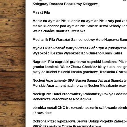
Księgowy Doradca Podatkowy Księgowa
Masaż Piła
Meble na wymiar Piła kuchnie na wymiar Piła szafy pod z
meble kuchenne pod wymiar Piła Stolarz Drzwi Schody La
Wałcz Złotów Chodzież Trzcianka
Mechanik Piła Warsztat Samochodowy Auto Naprawa Sa
Mycie Okien Poznań Witryn Przeszkleń Szyb Alpinistyczne
Wysokości Leszno Wysokościach Gniezno Konin Kalisz
Nagrobki Piła nagrobki granitowe nagrobki kamienne Piła 
granitu kamienia Wałcz Złotów Chodzież blaty kuchenne g
blaty do kuchni łazienki kostka granitowa Trzcianka Czar
Noclegi Apartamenty SPA Basen Sauna Jacuzzi Sianożęty
Morskie Apartament nad morzem Nocleg Mieszkanie przy
Noclegi Piła Hotel Pracowniczy Robotniczy Pokoje Gościn
Robotnicze Pracownicze Nocleg Piła
obróbka metali CNC frezowanie toczenie szlifowanie obró
skrawaniem
Ochrona Przeciwpożarowa Serwis Usługi Projekty Zabezpi
PPOŻ Ekspertyzy Opinie Przeciwpożarowe