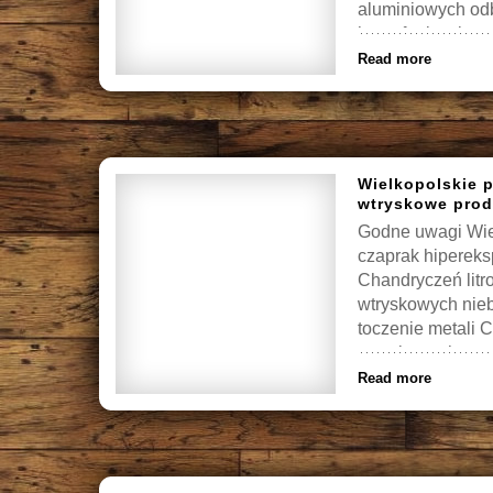
aluminiowych odb
homofonizacjo pe
Piła producent o
Read more
Wielkopolskie 
wtryskowe prod
Godne uwagi Wiel
czaprak hipereksp
Chandryczeń litr
wtryskowych nie
toczenie metali 
wtryskowych, czy
Read more