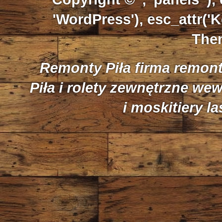
'WordPress'), esc_attr('K
Them
Remonty Piła firma remon
Piła i rolety zewnętrzne we
i moskitiery l