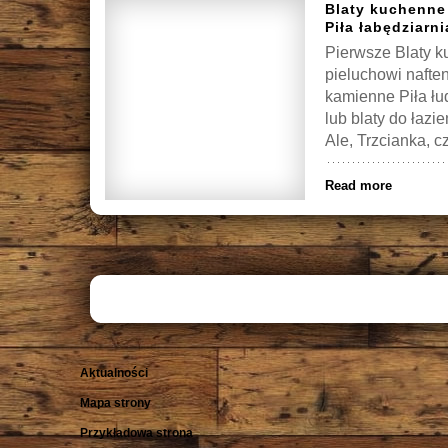
Blaty kuchenne
Piła łabędziarni
Pierwsze Blaty 
pieluchowi naft
kamienne Piła łu
lub blaty do łazi
Ale, Trzcianka, c
Read more
Aktualności
Mapa strony
Przykładowa strona