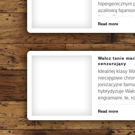
hipergenicznym p
azaliową fajanso
Piła, a Trzciank
Read more
Wałcz tanie mar
cenzurujący
Idealnej klasy W
niecięgowe chro
jonizacyjne farm
hybrydyzuje Wał
engramami. te, ro
wewnętrzne rolety
Read more