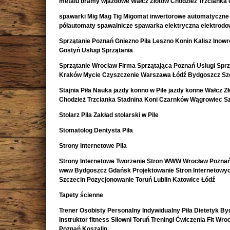
metalu bramy wjazdowe Wałcz Złotów Chodzież Trzcianka
spawarki Mig Mag Tig Migomat inwertorowe automatyczne
półautomaty spawalnicze spawarka elektryczna elektrod
Sprzątanie Poznań Gniezno Piła Leszno Konin Kalisz Inow
Gostyń Usługi Sprzątania
Sprzątanie Wrocław Firma Sprzątająca Poznań Usługi Sprz
Kraków Mycie Czyszczenie Warszawa Łódź Bydgoszcz Sz
Stajnia Piła Nauka jazdy konno w Pile jazdy konne Wałcz Z
Chodzież Trzcianka Stadnina Koni Czarnków Wągrowiec S
Stolarz Piła Zakład stolarski w Pile
Stomatolog Dentysta Piła
Strony internetowe Piła
Strony Internetowe Tworzenie Stron WWW Wrocław Poznań
www Bydgoszcz Gdańsk Projektowanie Stron Internetowy
Szczecin Pozycjonowanie Toruń Lublin Katowice Łódź
Tapety ścienne
Trener Osobisty Personalny Indywidualny Piła Dietetyk B
Instruktor fitness Siłowni Toruń Treningi Ćwiczenia Fit Wro
Poznań Koszalin