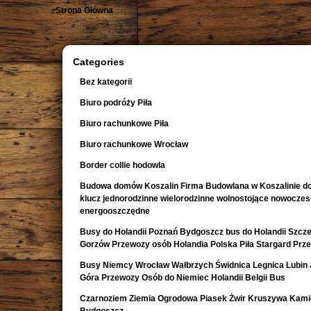
Strona Główna
Categories
Bez kategorii
Biuro podróży Piła
Biuro rachunkowe Piła
Biuro rachunkowe Wrocław
Border collie hodowla
Budowa domów Koszalin Firma Budowlana w Koszalinie d
klucz jednorodzinne wielorodzinne wolnostojące nowocze
energooszczędne
Busy do Holandii Poznań Bydgoszcz bus do Holandii Szcze
Gorzów Przewozy osób Holandia Polska Piła Stargard Prz
Busy Niemcy Wrocław Wałbrzych Świdnica Legnica Lubin 
Góra Przewozy Osób do Niemiec Holandii Belgii Bus
Czarnoziem Ziemia Ogrodowa Piasek Żwir Kruszywa Kami