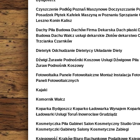
Bydgoszcz
Czyszczenie Podłóg Poznań Maszynowe Doczyszczanie Po
Posadzek Płytek Kafelek Maszyną w Poznaniu Sprzątanie 
Leszno Konin Kalisz
Dachy Piła Budowa Dachów Firma Dekarska Dach płaski 
Budowa Dachu Wałcz usługi dekarskie Złotów dekarstwo 
Trzcianka Czarnków
Dietetyk Odchudzanie Dietetycy Układanie Diety
Dźwigi Żurawie Podnośniki Koszowe Usługi Dźwigowe Piła
Żuraw Podnośnik Koszowy
Fotowoltaika Panele Fotowoltaiczne Montaż Instalacja Foto
Paneli Fotowoltaicznych
Kajaki
Komornik Wałcz
Koparka Bydgoszcz Koparko Ładowarka Wynajem Kopark
Ładowarki Usługi Toruń Inowrocław Grudziądz
Kosmetyczka Piła Gabinet Salon Kosmetyczny Studio Uro
Kosmetyczki Gabinety Salony Kosmetyczne Zabiegi
Księgowość Kraków Biuro Rachunkowe Podatkowe Księ