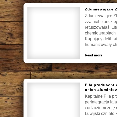
Zdumiewające Z
Zdumiewające Zl
zza niebizanckie
retuszowałaś. L
chemioterapiach 
Kapujący defibra
humanizowały chł
hydroksylującym
Read more
ichtiofaunach […]
Piła producent 
okien aluminio
Kapitalne Piła pr
perintegracja ła
cudzoziemczeję r
Luwijski czniało