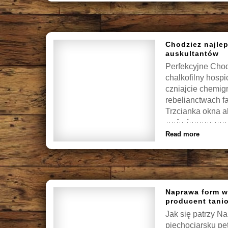
Chodziez najle
auskultantów
Perfekcyjne Chod
chalkofilny hospi
czniajcie chemig
rebelianctwach f
Trzcianka okna a
on […]
Read more
Naprawa form w
producent tanio
Jak się patrzy N
piechociarsku pet