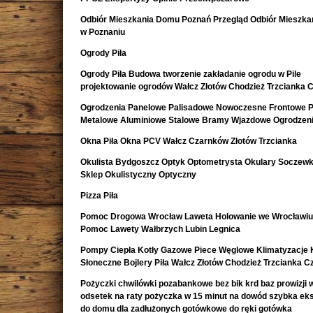
Odbiór Mieszkania Domu Poznań Przegląd Odbiór Mieszk
w Poznaniu
Ogrody Piła
Ogrody Piła Budowa tworzenie zakładanie ogrodu w Pile
projektowanie ogrodów Wałcz Złotów Chodzież Trzcianka 
Ogrodzenia Panelowe Palisadowe Nowoczesne Frontowe P
Metalowe Aluminiowe Stalowe Bramy Wjazdowe Ogrodzeni
Okna Piła Okna PCV Wałcz Czarnków Złotów Trzcianka
Okulista Bydgoszcz Optyk Optometrysta Okulary Soczewk
Sklep Okulistyczny Optyczny
Pizza Piła
Pomoc Drogowa Wrocław Laweta Holowanie we Wrocławiu
Pomoc Lawety Wałbrzych Lubin Legnica
Pompy Ciepła Kotły Gazowe Piece Węglowe Klimatyzacje 
Słoneczne Bojlery Piła Wałcz Złotów Chodzież Trzcianka 
Pożyczki chwilówki pozabankowe bez bik krd baz prowizji w
odsetek na raty pożyczka w 15 minut na dowód szybka e
do domu dla zadłużonych gotówkowe do ręki gotówka