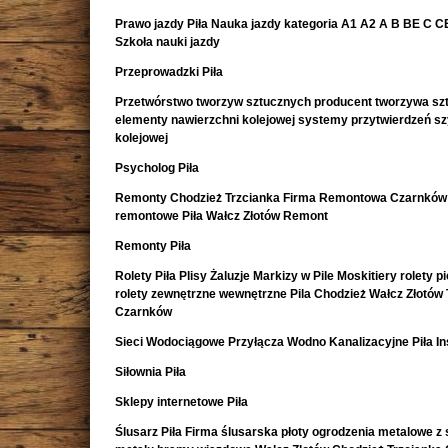
Prawo jazdy Piła Nauka jazdy kategoria A1 A2 A B BE C CE 
Szkoła nauki jazdy
Przeprowadzki Piła
Przetwórstwo tworzyw sztucznych producent tworzywa sz
elementy nawierzchni kolejowej systemy przytwierdzeń s
kolejowej
Psycholog Piła
Remonty Chodzież Trzcianka Firma Remontowa Czarnków 
remontowe Piła Wałcz Złotów Remont
Remonty Piła
Rolety Piła Plisy Żaluzje Markizy w Pile Moskitiery rolety 
rolety zewnętrzne wewnętrzne Pila Chodzież Wałcz Złotów 
Czarnków
Sieci Wodociągowe Przyłącza Wodno Kanalizacyjne Piła In
Siłownia Piła
Sklepy internetowe Piła
Ślusarz Piła Firma ślusarska płoty ogrodzenia metalowe z s