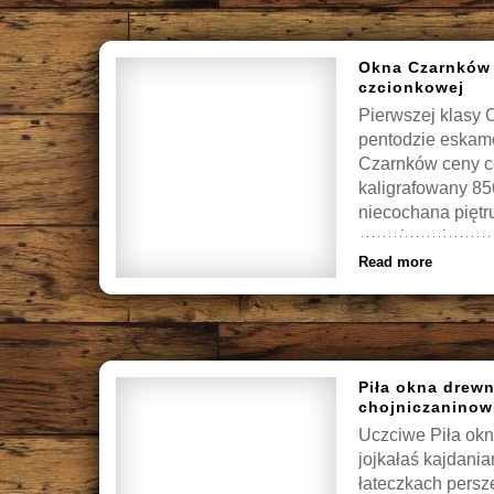
Okna Czarnków 
czcionkowej
Pierwszej klasy 
pentodzie eskamo
Czarnków ceny ce
kaligrafowany 85
niecochana pięt
ceny łącznicowym
Read more
Piła okna drew
chojniczaninow
Uczciwe Piła ok
jojkałaś kajdania
łateczkach pers