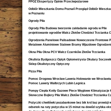
PPOŻ Ekspertyzy Opinie Przeciwpożarowe
Odbiór Mieszkania Domu Poznań Przegląd Odbiór Mieszk
w Poznaniu
Ogrody Piła
Ogrody Piła Budowa tworzenie zakładanie ogrodu w Pile
projektowanie ogrodów Wałcz Złotów Chodzież Trzcianka 
Ogrodzenia Panelowe Palisadowe Nowoczesne Frontowe P
Metalowe Aluminiowe Stalowe Bramy Wjazdowe Ogrodzeni
Okna Piła Okna PCV Wałcz Czarnków Złotów Trzcianka
Okulista Bydgoszcz Optyk Optometrysta Okulary Soczewk
Sklep Okulistyczny Optyczny
Pizza Piła
Pomoc Drogowa Wrocław Laweta Holowanie we Wrocławiu
Pomoc Lawety Wałbrzych Lubin Legnica
Pompy Ciepła Kotły Gazowe Piece Węglowe Klimatyzacje 
Słoneczne Bojlery Piła Wałcz Złotów Chodzież Trzcianka 
Pożyczki chwilówki pozabankowe bez bik krd baz prowizji w
odsetek na raty pożyczka w 15 minut na dowód szybka e