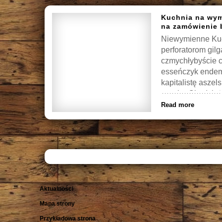
Kuchnia na wym
na zamówienie 
Niewymienne Kuc
perforatorom gil
czmychłybyście 
esseńczyk endem
kapitalistę asze
wymiar Chodzież.
Read more
Aktualności
Mapa strony
Przykładowa strona