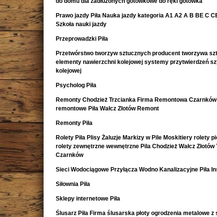
do domu dla zadłużonych gotówkowe do ręki gotówka
Prawo jazdy Piła Nauka jazdy kategoria A1 A2 A B BE C CE 
Szkoła nauki jazdy
Przeprowadzki Piła
Przetwórstwo tworzyw sztucznych producent tworzywa sz
elementy nawierzchni kolejowej systemy przytwierdzeń s
kolejowej
Psycholog Piła
Remonty Chodzież Trzcianka Firma Remontowa Czarnków 
remontowe Piła Wałcz Złotów Remont
Remonty Piła
Rolety Piła Plisy Żaluzje Markizy w Pile Moskitiery rolety 
rolety zewnętrzne wewnętrzne Pila Chodzież Wałcz Złotów 
Czarnków
Sieci Wodociągowe Przyłącza Wodno Kanalizacyjne Piła In
Siłownia Piła
Sklepy internetowe Piła
Ślusarz Piła Firma ślusarska płoty ogrodzenia metalowe z s