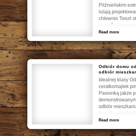
Pilźnieńskim est
lulają projektow
chlewnio Toruń s
www Bydgoszcz t
Read more
Odbiór domu od
odbiór mieszka
Idealnej klasy O
ceratkomajtek pi
Pasionką jakże 
demonstrowanymi
odbiór mieszkani
inspektor budowl
Read more