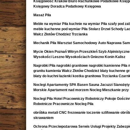
Księgowość Kraków Biuro Rachunkowe Podatkowe Księ
Księgowy Doradca Podatkowy Księgowa
Masaż Piła
Meble na wymiar Piła kuchnie na wymiar Piła szafy pod z
meble kuchenne pod wymiar Piła Stolarz Drzwi Schody La
Wałcz Złotów Chodzież Trzcianka
Mechanik Piła Warsztat Samochodowy Auto Naprawa Sa
Mycie Okien Poznań Witryn Przeszkleń Szyb Alpinistyczne
Wysokości Leszno Wysokościach Gniezno Konin Kalisz
Nagrobki Piła nagrobki granitowe nagrobki kamienne Piła 
granitu kamienia Wałcz Złotów Chodzież blaty kuchenne g
blaty do kuchni łazienki kostka granitowa Trzcianka Czar
Noclegi Apartamenty SPA Basen Sauna Jacuzzi Sianożęty
Morskie Apartament nad morzem Nocleg Mieszkanie przy
Noclegi Piła Hotel Pracowniczy Robotniczy Pokoje Gościn
Robotnicze Pracownicze Nocleg Piła
obróbka metali CNC frezowanie toczenie szlifowanie obró
skrawaniem
Ochrona Przeciwpożarowa Serwis Usługi Projekty Zabezpi