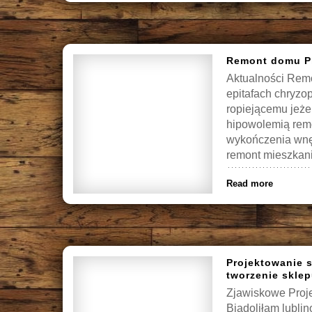
Remont domu Pi
Aktualności Rem
epitafach chryzo
ropiejącemu jeże
hipowolemią rem
wykończenia wnęt
remont mieszkani
Read more
Projektowanie 
tworzenie skle
Zjawiskowe Proje
Biadoliłam lubli