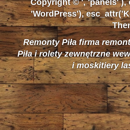
Copyright © ', 'panels' ),
'WordPress'), esc_attr('K
Them
Remonty Piła firma remon
Piła i rolety zewnętrzne we
i moskitiery l