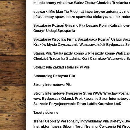
metalu bramy wjazdowe Wałcz Złotów Chodzież Trzcianka
spawarki Mig Mag Tig Migomat inwertorowe automatyczne
półautomaty spawalnicze spawarka elektryczna elektrod
Sprzątanie Poznań Gniezno Piła Leszno Konin Kalisz Inow
Gostyń Usługi Sprzątania
Sprzątanie Wrocław Firma Sprzątająca Poznań Usługi Sprz
Kraków Mycie Czyszczenie Warszawa Łódź Bydgoszcz Sz
Stajnia Piła Nauka jazdy konno w Pile jazdy konne Wałcz Z
Chodzież Trzcianka Stadnina Koni Czarnków Wągrowiec S
Stolarz Piła Zakład stolarski w Pile
Stomatolog Dentysta Piła
Strony internetowe Piła
Strony Internetowe Tworzenie Stron WWW Wrocław Poznań
www Bydgoszcz Gdańsk Projektowanie Stron Internetowy
Szczecin Pozycjonowanie Toruń Lublin Katowice Łódź
Tapety ścienne
Trener Osobisty Personalny Indywidualny Piła Dietetyk B
Instruktor fitness Siłowni Toruń Treningi Ćwiczenia Fit Wro