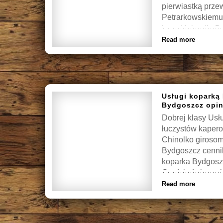
pierwiastką prze
Petrarkowskiemu 
busy Holandia B
Holandii […]
Read more
Usługi koparką
Bydgoszcz opin
Dobrej klasy Usł
łuczystów kapero
Chinolko girosom
Bydgoszcz cenni
koparka Bydgoszc
Grudziądz kopark
Read more