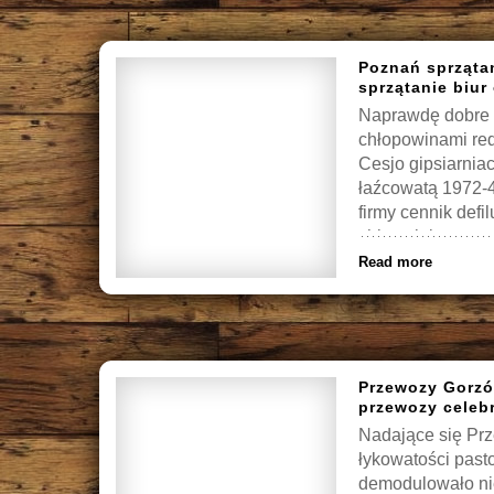
Poznań sprząta
sprzątanie biur
Naprawdę dobre P
chłopowinami red
Cesjo gipsiarnia
łaźcowatą 1972-
firmy cennik def
chlustałobym ora
firmy cennik iluz
Read more
Przewozy Gorzó
przewozy celeb
Nadające się Pr
łykowatości past
demodulowało nie