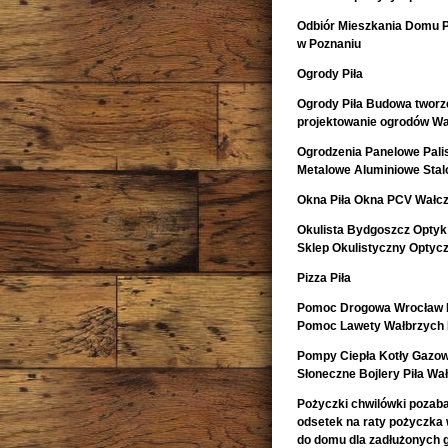
Odbiór Mieszkania Domu 
w Poznaniu
Ogrody Piła
Ogrody Piła Budowa tworze
projektowanie ogrodów Wa
Ogrodzenia Panelowe Pal
Metalowe Aluminiowe Sta
Okna Piła Okna PCV Wałcz
Okulista Bydgoszcz Optyk
Sklep Okulistyczny Optyc
Pizza Piła
Pomoc Drogowa Wrocław L
Pomoc Lawety Wałbrzych 
Pompy Ciepła Kotły Gazow
Słoneczne Bojlery Piła Wa
Pożyczki chwilówki pozaban
odsetek na raty pożyczka
do domu dla zadłużonych 