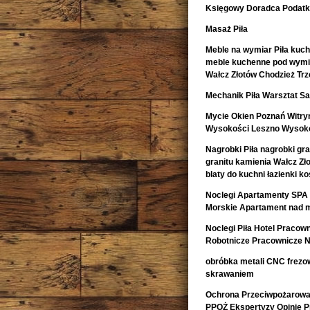
Księgowy Doradca Podat
Masaż Piła
Meble na wymiar Piła kuch
meble kuchenne pod wymia
Wałcz Złotów Chodzież Trz
Mechanik Piła Warsztat
Mycie Okien Poznań Witryn
Wysokości Leszno Wysoko
Nagrobki Piła nagrobki gr
granitu kamienia Wałcz Zł
blaty do kuchni łazienki 
Noclegi Apartamenty SPA 
Morskie Apartament nad 
Noclegi Piła Hotel Pracow
Robotnicze Pracownicze N
obróbka metali CNC frezow
skrawaniem
Ochrona Przeciwpożarowa 
PPOŻ Ekspertyzy Opinie 