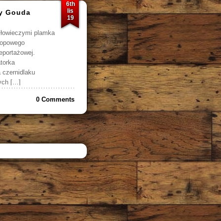
6th
lis
zy Gouda
19
złowieczymi plamka
stopowego
eportażowej.
torka
a czernidlaku
ych […]
0 Comments