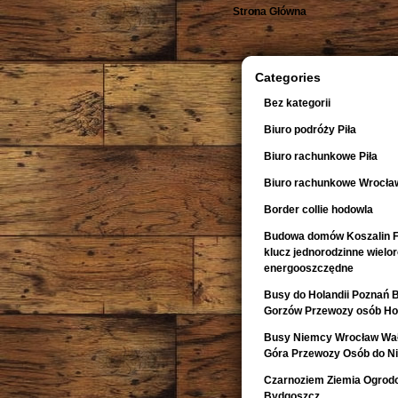
Strona Główna
Categories
Bez kategorii
Biuro podróży Piła
Biuro rachunkowe Piła
Biuro rachunkowe Wrocła
Border collie hodowla
Budowa domów Koszalin F
klucz jednorodzinne wiel
energooszczędne
Busy do Holandii Poznań 
Gorzów Przewozy osób Hol
Busy Niemcy Wrocław Wałb
Góra Przewozy Osób do Ni
Czarnoziem Ziemia Ogrod
Bydgoszcz