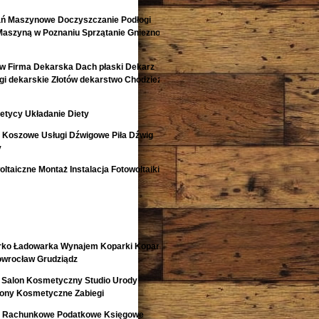
ań Maszynowe Doczyszczanie Podłogi
Maszyną w Poznaniu Sprzątanie Gniezno
w Firma Dekarska Dach płaski Dekarz
i dekarskie Złotów dekarstwo Chodzież
etycy Układanie Diety
i Koszowe Usługi Dźwigowe Piła Dźwig
y
ltaiczne Montaż Instalacja Fotowoltaiki
rko Ładowarka Wynajem Koparki Koparko
nowrocław Grudziądz
 Salon Kosmetyczny Studio Urody
lony Kosmetyczne Zabiegi
o Rachunkowe Podatkowe Księgowe