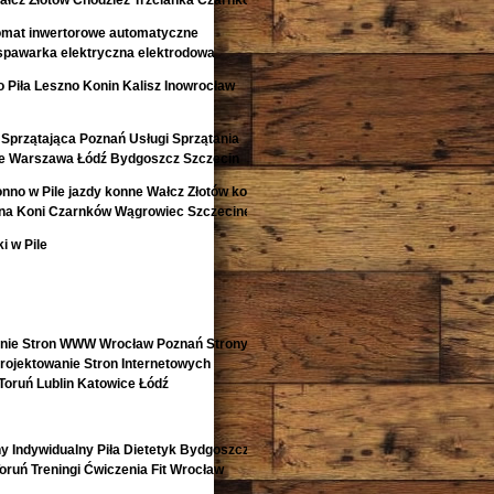
łcz Złotów Chodzież Trzcianka Czarnków
omat inwertorowe automatyczne
spawarka elektryczna elektrodowa
 Piła Leszno Konin Kalisz Inowrocław
Sprzątająca Poznań Usługi Sprzątania
e Warszawa Łódź Bydgoszcz Szczecin
onno w Pile jazdy konne Wałcz Złotów konie
ina Koni Czarnków Wągrowiec Szczecinek
i w Pile
enie Stron WWW Wrocław Poznań Strony
ojektowanie Stron Internetowych
Toruń Lublin Katowice Łódź
y Indywidualny Piła Dietetyk Bydgoszcz
 Toruń Treningi Ćwiczenia Fit Wrocław