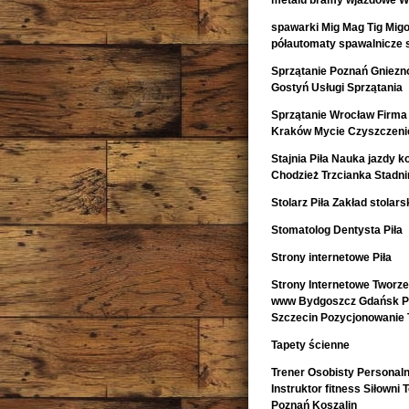
metalu bramy wjazdowe Wa
spawarki Mig Mag Tig Mig
półautomaty spawalnicze 
Sprzątanie Poznań Gniezno
Gostyń Usługi Sprzątania
Sprzątanie Wrocław Firma 
Kraków Mycie Czyszczeni
Stajnia Piła Nauka jazdy k
Chodzież Trzcianka Stadn
Stolarz Piła Zakład stolarsk
Stomatolog Dentysta Piła
Strony internetowe Piła
Strony Internetowe Tworz
www Bydgoszcz Gdańsk Pr
Szczecin Pozycjonowanie 
Tapety ścienne
Trener Osobisty Personaln
Instruktor fitness Siłowni
Poznań Koszalin