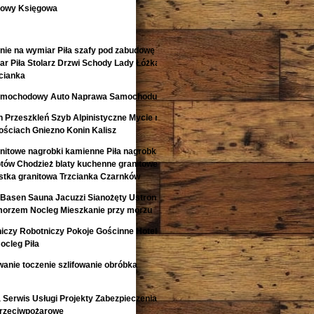
kowy Księgowa
nie na wymiar Piła szafy pod zabudowę
r Piła Stolarz Drzwi Schody Lady Łóżka
cianka
 Samochodowy Auto Naprawa Samochodu
 Przeszkleń Szyb Alpinistyczne Mycie na
ściach Gniezno Konin Kalisz
anitowe nagrobki kamienne Piła nagrobki z
otów Chodzież blaty kuchenne granitowe
kostka granitowa Trzcianka Czarnków
Basen Sauna Jacuzzi Sianożęty Ustronie
morzem Nocleg Mieszkanie przy morzu
niczy Robotniczy Pokoje Gościnne Hotele
ocleg Piła
anie toczenie szlifowanie obróbka
Serwis Usługi Projekty Zabezpieczenia
Przeciwpożarowe