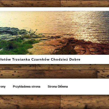
Złotów Trzcianka Czarnków Chodzież Dobre
rony
Przykładowa strona
Strona Główna