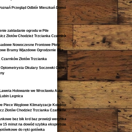
Poznań Przegląd Odbiór Mieszkań Domów
nie zakładanie ogrodu w Pile
łcz Złotów Chodzież Trzcianka Czarnków
isadowe Nowoczesne Frontowe Płoty
lowe Bramy Wjazdowe Ogrodzenie Płot
 Czarnków Złotów Trzcianka
 Optometrysta Okulary Soczewki Gabinet
zny
aweta Holowanie we Wrocławiu Auto
Lubin Legnica
e Piece Węglowe Klimatyzacje Kolektory
łcz Złotów Chodzież Trzcianka Czarnków
kowe bez bik krd baz prowizji weryfikacji
 w 15 minut na dowód szybka ekspresowa
gotówkowe do ręki gotówka