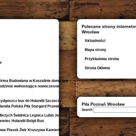
Strona Główna
Polecane strony interneto
Wrocław
Aktualności
Mapa strony
Przykładowa strona
w
Strona Główna
irma Budowlana w Koszalinie domy pod
orodzinne wolnostojące nowoczesne
Bydgoszcz bus do Holandii Szczecin
Piła Poznań Wrocław
andia Polska Piła Stargard Przewóz
Search
rzych Świdnica Legnica Lubin Jelenia
emiec Holandii Belgii Bus
owa Piasek Żwir Kruszywa Kamienie