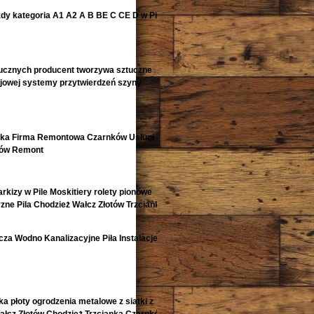
zdy kategoria A1 A2 A B BE C CE D‎ w Pile
ucznych producent tworzywa sztuczne
ejowej systemy przytwierdzeń szyny
nka Firma Remontowa Czarnków Usługi
tów Remont
arkizy w Pile Moskitiery rolety pionowe
zne Pila Chodzież Wałcz Złotów Trzcianka i
za Wodno Kanalizacyjne Piła Instalacje
ka płoty ogrodzenia metalowe z siatki z