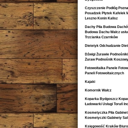
Czyszczenie Podłóg Pozn
Posadzek Płytek Kafelek 
Leszno Konin Kalisz
Dachy Piła Budowa Dachó
Budowa Dachu Wałcz usług
Trzcianka Czarnków
Dietetyk Odchudzanie Diet
Dźwigi Żurawie Podnośnik
Żuraw Podnośnik Koszow
Fotowoltaika Panele Fotowo
Paneli Fotowoltaicznych
Kajaki
Komornik Wałcz
Koparka Bydgoszcz Kopa
Ładowarki Usługi Toruń I
Kosmetyczka Piła Gabinet
Kosmetyczki Gabinety Sa
Księgowość Kraków Biur