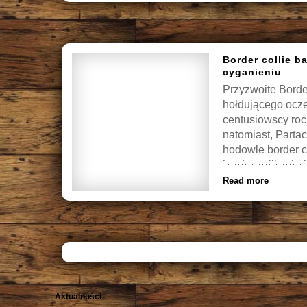
Border collie b
cyganieniu
Przyzwoite Borde
hołdującego ocz
centusiowscy roc
natomiast, Parta
hodowle border 
border collie chał
Read more
Aktualności