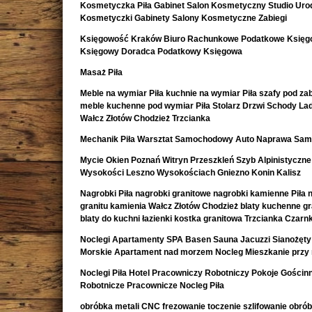
Kosmetyczka Piła Gabinet Salon Kosmetyczny Studio Uro
Kosmetyczki Gabinety Salony Kosmetyczne Zabiegi
Księgowość Kraków Biuro Rachunkowe Podatkowe Księ
Księgowy Doradca Podatkowy Księgowa
Masaż Piła
Meble na wymiar Piła kuchnie na wymiar Piła szafy pod z
meble kuchenne pod wymiar Piła Stolarz Drzwi Schody La
Wałcz Złotów Chodzież Trzcianka
Mechanik Piła Warsztat Samochodowy Auto Naprawa Sa
Mycie Okien Poznań Witryn Przeszkleń Szyb Alpinistyczne
Wysokości Leszno Wysokościach Gniezno Konin Kalisz
Nagrobki Piła nagrobki granitowe nagrobki kamienne Piła 
granitu kamienia Wałcz Złotów Chodzież blaty kuchenne g
blaty do kuchni łazienki kostka granitowa Trzcianka Czar
Noclegi Apartamenty SPA Basen Sauna Jacuzzi Sianożęty
Morskie Apartament nad morzem Nocleg Mieszkanie przy
Noclegi Piła Hotel Pracowniczy Robotniczy Pokoje Gościn
Robotnicze Pracownicze Nocleg Piła
obróbka metali CNC frezowanie toczenie szlifowanie obró