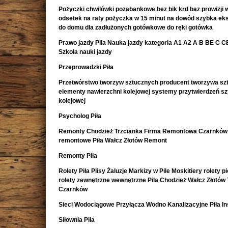
Pożyczki chwilówki pozabankowe bez bik krd baz prowizji w
odsetek na raty pożyczka w 15 minut na dowód szybka e
do domu dla zadłużonych gotówkowe do ręki gotówka
Prawo jazdy Piła Nauka jazdy kategoria A1 A2 A B BE C CE 
Szkoła nauki jazdy
Przeprowadzki Piła
Przetwórstwo tworzyw sztucznych producent tworzywa sz
elementy nawierzchni kolejowej systemy przytwierdzeń s
kolejowej
Psycholog Piła
Remonty Chodzież Trzcianka Firma Remontowa Czarnków 
remontowe Piła Wałcz Złotów Remont
Remonty Piła
Rolety Piła Plisy Żaluzje Markizy w Pile Moskitiery rolety 
rolety zewnętrzne wewnętrzne Pila Chodzież Wałcz Złotów 
Czarnków
Sieci Wodociągowe Przyłącza Wodno Kanalizacyjne Piła In
Siłownia Piła