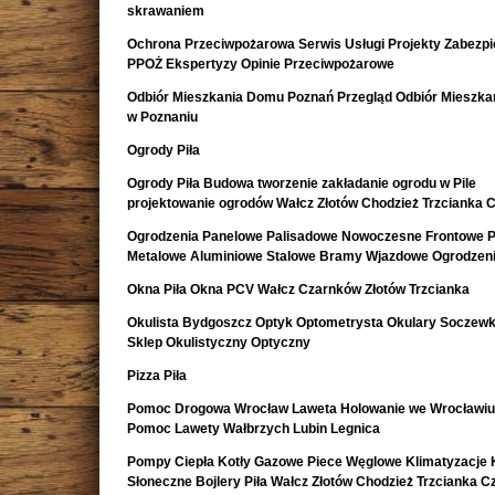
skrawaniem
Ochrona Przeciwpożarowa Serwis Usługi Projekty Zabezpi
PPOŻ Ekspertyzy Opinie Przeciwpożarowe
Odbiór Mieszkania Domu Poznań Przegląd Odbiór Mieszk
w Poznaniu
Ogrody Piła
Ogrody Piła Budowa tworzenie zakładanie ogrodu w Pile
projektowanie ogrodów Wałcz Złotów Chodzież Trzcianka 
Ogrodzenia Panelowe Palisadowe Nowoczesne Frontowe P
Metalowe Aluminiowe Stalowe Bramy Wjazdowe Ogrodzeni
Okna Piła Okna PCV Wałcz Czarnków Złotów Trzcianka
Okulista Bydgoszcz Optyk Optometrysta Okulary Soczewk
Sklep Okulistyczny Optyczny
Pizza Piła
Pomoc Drogowa Wrocław Laweta Holowanie we Wrocławiu
Pomoc Lawety Wałbrzych Lubin Legnica
Pompy Ciepła Kotły Gazowe Piece Węglowe Klimatyzacje 
Słoneczne Bojlery Piła Wałcz Złotów Chodzież Trzcianka 