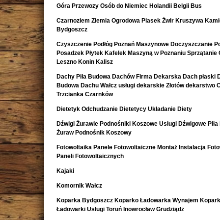
Góra Przewozy Osób do Niemiec Holandii Belgii Bus
Czarnoziem Ziemia Ogrodowa Piasek Żwir Kruszywa Kami
Bydgoszcz
Czyszczenie Podłóg Poznań Maszynowe Doczyszczanie Po
Posadzek Płytek Kafelek Maszyną w Poznaniu Sprzątanie 
Leszno Konin Kalisz
Dachy Piła Budowa Dachów Firma Dekarska Dach płaski 
Budowa Dachu Wałcz usługi dekarskie Złotów dekarstwo 
Trzcianka Czarnków
Dietetyk Odchudzanie Dietetycy Układanie Diety
Dźwigi Żurawie Podnośniki Koszowe Usługi Dźwigowe Piła
Żuraw Podnośnik Koszowy
Fotowoltaika Panele Fotowoltaiczne Montaż Instalacja Foto
Paneli Fotowoltaicznych
Kajaki
Komornik Wałcz
Koparka Bydgoszcz Koparko Ładowarka Wynajem Kopark
Ładowarki Usługi Toruń Inowrocław Grudziądz