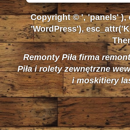
Copyright © ', 'panels' ),
'WordPress'), esc_attr('K
Them
Remonty Piła firma remon
Piła i rolety zewnętrzne we
i moskitiery l