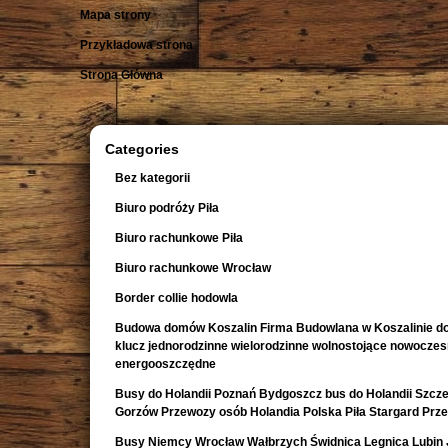
Mapa strony
Przykładowa strona
Strona Główna
Categories
Bez kategorii
Biuro podróży Piła
Biuro rachunkowe Piła
Biuro rachunkowe Wrocław
Border collie hodowla
Budowa domów Koszalin Firma Budowlana w Koszalinie d
klucz jednorodzinne wielorodzinne wolnostojące nowocze
energooszczędne
Busy do Holandii Poznań Bydgoszcz bus do Holandii Szcze
Gorzów Przewozy osób Holandia Polska Piła Stargard Prz
Busy Niemcy Wrocław Wałbrzych Świdnica Legnica Lubin 