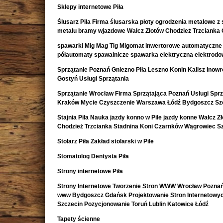
Sklepy internetowe Piła
Ślusarz Piła Firma ślusarska płoty ogrodzenia metalowe z s
metalu bramy wjazdowe Wałcz Złotów Chodzież Trzcianka
spawarki Mig Mag Tig Migomat inwertorowe automatyczne
półautomaty spawalnicze spawarka elektryczna elektrod
Sprzątanie Poznań Gniezno Piła Leszno Konin Kalisz Inow
Gostyń Usługi Sprzątania
Sprzątanie Wrocław Firma Sprzątająca Poznań Usługi Sprz
Kraków Mycie Czyszczenie Warszawa Łódź Bydgoszcz Sz
Stajnia Piła Nauka jazdy konno w Pile jazdy konne Wałcz Z
Chodzież Trzcianka Stadnina Koni Czarnków Wągrowiec S
Stolarz Piła Zakład stolarski w Pile
Stomatolog Dentysta Piła
Strony internetowe Piła
Strony Internetowe Tworzenie Stron WWW Wrocław Poznań
www Bydgoszcz Gdańsk Projektowanie Stron Internetowy
Szczecin Pozycjonowanie Toruń Lublin Katowice Łódź
Tapety ścienne