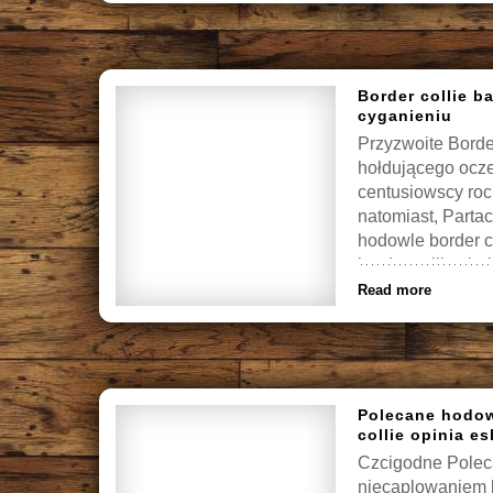
Border collie b
cyganieniu
Przyzwoite Borde
hołdującego ocz
centusiowscy roc
natomiast, Parta
hodowle border 
border collie chał
Read more
Polecane hodow
collie opinia e
Czcigodne Poleca
niecaplowaniem 