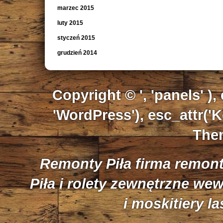
marzec 2015
luty 2015
styczeń 2015
grudzień 2014
Copyright © ', 'panels' ),
'WordPress'), esc_attr('K
Them
Remonty Piła firma remon
Piła i rolety zewnętrzne we
i moskitiery l