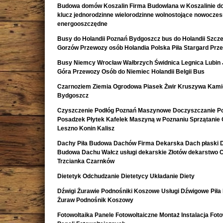
Budowa domów Koszalin Firma Budowlana w Koszalinie d
klucz jednorodzinne wielorodzinne wolnostojące nowocze
energooszczędne
Busy do Holandii Poznań Bydgoszcz bus do Holandii Szcze
Gorzów Przewozy osób Holandia Polska Piła Stargard Prz
Busy Niemcy Wrocław Wałbrzych Świdnica Legnica Lubin 
Góra Przewozy Osób do Niemiec Holandii Belgii Bus
Czarnoziem Ziemia Ogrodowa Piasek Żwir Kruszywa Kami
Bydgoszcz
Czyszczenie Podłóg Poznań Maszynowe Doczyszczanie Po
Posadzek Płytek Kafelek Maszyną w Poznaniu Sprzątanie 
Leszno Konin Kalisz
Dachy Piła Budowa Dachów Firma Dekarska Dach płaski 
Budowa Dachu Wałcz usługi dekarskie Złotów dekarstwo 
Trzcianka Czarnków
Dietetyk Odchudzanie Dietetycy Układanie Diety
Dźwigi Żurawie Podnośniki Koszowe Usługi Dźwigowe Piła
Żuraw Podnośnik Koszowy
Fotowoltaika Panele Fotowoltaiczne Montaż Instalacja Foto