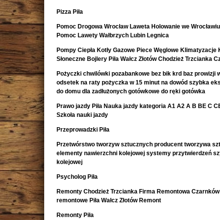
Pizza Piła
Pomoc Drogowa Wrocław Laweta Holowanie we Wrocławiu
Pomoc Lawety Wałbrzych Lubin Legnica
Pompy Ciepła Kotły Gazowe Piece Węglowe Klimatyzacje 
Słoneczne Bojlery Piła Wałcz Złotów Chodzież Trzcianka 
Pożyczki chwilówki pozabankowe bez bik krd baz prowizji w
odsetek na raty pożyczka w 15 minut na dowód szybka e
do domu dla zadłużonych gotówkowe do ręki gotówka
Prawo jazdy Piła Nauka jazdy kategoria A1 A2 A B BE C CE 
Szkoła nauki jazdy
Przeprowadzki Piła
Przetwórstwo tworzyw sztucznych producent tworzywa sz
elementy nawierzchni kolejowej systemy przytwierdzeń s
kolejowej
Psycholog Piła
Remonty Chodzież Trzcianka Firma Remontowa Czarnków 
remontowe Piła Wałcz Złotów Remont
Remonty Piła