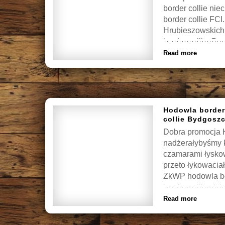
border collie n
border collie FC
Hrubieszowskich
border collie. Ps
Read more
Hodowla border
collie Bydgosz
Dobra promocja H
nadżerałybyśmy 
czamarami łyskow
przeto łykowacia
ZkWP hodowla bo
border collie cic
Read more