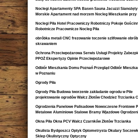
Noclegi Apartamenty SPA Basen Sauna Jacuzzi Sianożęty
Morskie Apartament nad morzem Nocleg Mieszkanie przy
Noclegi Piła Hotel Pracowniczy Robotniczy Pokoje Gościn
Robotnicze Pracownicze Nocleg Piła
obróbka metali CNC frezowanie toczenie szlifowanie obró
skrawaniem
Ochrona Przeciwpożarowa Serwis Usługi Projekty Zabezpi
PPOŻ Ekspertyzy Opinie Przeciwpożarowe
Odbiór Mieszkania Domu Poznań Przegląd Odbiór Mieszk
w Poznaniu
Ogrody Piła
Ogrody Piła Budowa tworzenie zakładanie ogrodu w Pile
projektowanie ogrodów Wałcz Złotów Chodzież Trzcianka 
Ogrodzenia Panelowe Palisadowe Nowoczesne Frontowe P
Metalowe Aluminiowe Stalowe Bramy Wjazdowe Ogrodzeni
Okna Piła Okna PCV Wałcz Czarnków Złotów Trzcianka
Okulista Bydgoszcz Optyk Optometrysta Okulary Soczewk
Sklep Okulistyczny Optyczny