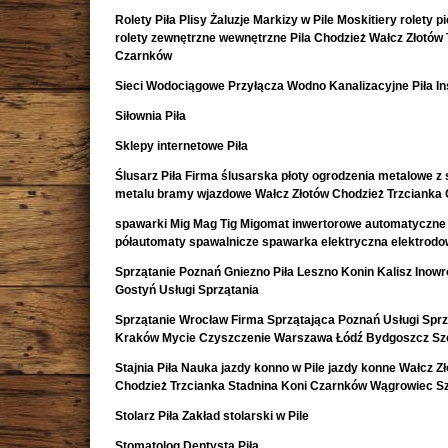
Rolety Piła Plisy Żaluzje Markizy w Pile Moskitiery rolety 
rolety zewnętrzne wewnętrzne Pila Chodzież Wałcz Złotów 
Czarnków
Sieci Wodociągowe Przyłącza Wodno Kanalizacyjne Piła In
Siłownia Piła
Sklepy internetowe Piła
Ślusarz Piła Firma ślusarska płoty ogrodzenia metalowe z s
metalu bramy wjazdowe Wałcz Złotów Chodzież Trzcianka
spawarki Mig Mag Tig Migomat inwertorowe automatyczne
półautomaty spawalnicze spawarka elektryczna elektrod
Sprzątanie Poznań Gniezno Piła Leszno Konin Kalisz Inow
Gostyń Usługi Sprzątania
Sprzątanie Wrocław Firma Sprzątająca Poznań Usługi Sprz
Kraków Mycie Czyszczenie Warszawa Łódź Bydgoszcz Sz
Stajnia Piła Nauka jazdy konno w Pile jazdy konne Wałcz Z
Chodzież Trzcianka Stadnina Koni Czarnków Wągrowiec S
Stolarz Piła Zakład stolarski w Pile
Stomatolog Dentysta Piła