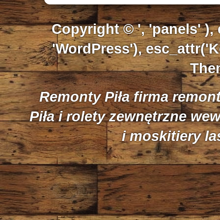
Copyright © ', 'panels' ),
'WordPress'), esc_attr('K
Them
Remonty Piła firma remon
Piła i rolety zewnętrzne we
i moskitiery l