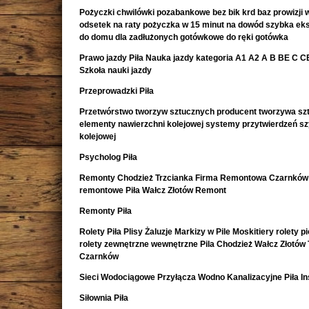
Pożyczki chwilówki pozabankowe bez bik krd baz prowizji w
odsetek na raty pożyczka w 15 minut na dowód szybka e
do domu dla zadłużonych gotówkowe do ręki gotówka
Prawo jazdy Piła Nauka jazdy kategoria A1 A2 A B BE C CE 
Szkoła nauki jazdy
Przeprowadzki Piła
Przetwórstwo tworzyw sztucznych producent tworzywa sz
elementy nawierzchni kolejowej systemy przytwierdzeń s
kolejowej
Psycholog Piła
Remonty Chodzież Trzcianka Firma Remontowa Czarnków 
remontowe Piła Wałcz Złotów Remont
Remonty Piła
Rolety Piła Plisy Żaluzje Markizy w Pile Moskitiery rolety 
rolety zewnętrzne wewnętrzne Pila Chodzież Wałcz Złotów 
Czarnków
Sieci Wodociągowe Przyłącza Wodno Kanalizacyjne Piła In
Siłownia Piła