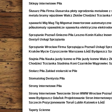
Sklepy internetowe Piła
Ślusarz Piła Firma ślusarska płoty ogrodzenia metalowe z s
metalu bramy wjazdowe Wałcz Złotów Chodzież Trzcianka
spawarki Mig Mag Tig Migomat inwertorowe automatyczne
półautomaty spawalnicze spawarka elektryczna elektrod
Sprzątanie Poznań Gniezno Piła Leszno Konin Kalisz Inow
Gostyń Usługi Sprzątania
Sprzątanie Wrocław Firma Sprzątająca Poznań Usługi Sprz
Kraków Mycie Czyszczenie Warszawa Łódź Bydgoszcz Sz
Stajnia Piła Nauka jazdy konno w Pile jazdy konne Wałcz Z
Chodzież Trzcianka Stadnina Koni Czarnków Wągrowiec S
Stolarz Piła Zakład stolarski w Pile
Stomatolog Dentysta Piła
Strony internetowe Piła
Strony Internetowe Tworzenie Stron WWW Wrocław Poznań
www Bydgoszcz Gdańsk Projektowanie Stron Internetowy
Szczecin Pozycjonowanie Toruń Lublin Katowice Łódź
Tapety ścienne