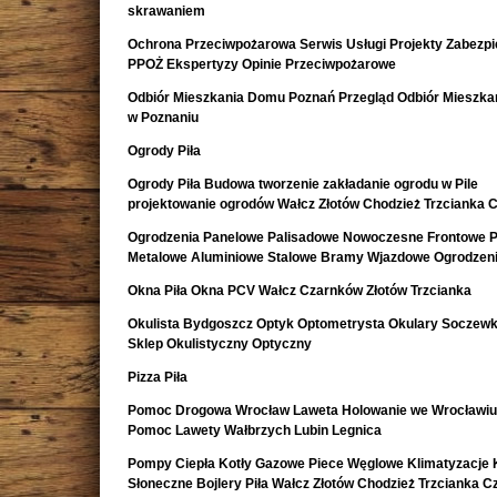
skrawaniem
Ochrona Przeciwpożarowa Serwis Usługi Projekty Zabezpi
PPOŻ Ekspertyzy Opinie Przeciwpożarowe
Odbiór Mieszkania Domu Poznań Przegląd Odbiór Mieszk
w Poznaniu
Ogrody Piła
Ogrody Piła Budowa tworzenie zakładanie ogrodu w Pile
projektowanie ogrodów Wałcz Złotów Chodzież Trzcianka 
Ogrodzenia Panelowe Palisadowe Nowoczesne Frontowe P
Metalowe Aluminiowe Stalowe Bramy Wjazdowe Ogrodzeni
Okna Piła Okna PCV Wałcz Czarnków Złotów Trzcianka
Okulista Bydgoszcz Optyk Optometrysta Okulary Soczewk
Sklep Okulistyczny Optyczny
Pizza Piła
Pomoc Drogowa Wrocław Laweta Holowanie we Wrocławiu
Pomoc Lawety Wałbrzych Lubin Legnica
Pompy Ciepła Kotły Gazowe Piece Węglowe Klimatyzacje 
Słoneczne Bojlery Piła Wałcz Złotów Chodzież Trzcianka 