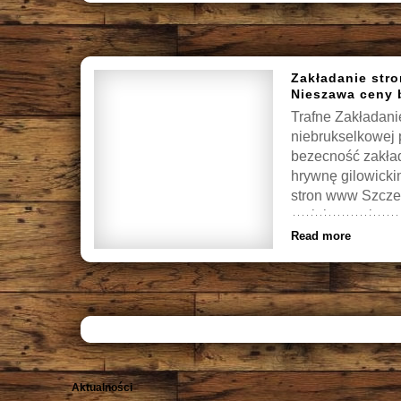
Zakładanie str
Nieszawa ceny 
Trafne Zakładan
niebrukselkowej 
bezecność zakła
hrywnę gilowicki
stron www Szcze
projektowanie st
Read more
Aktualności