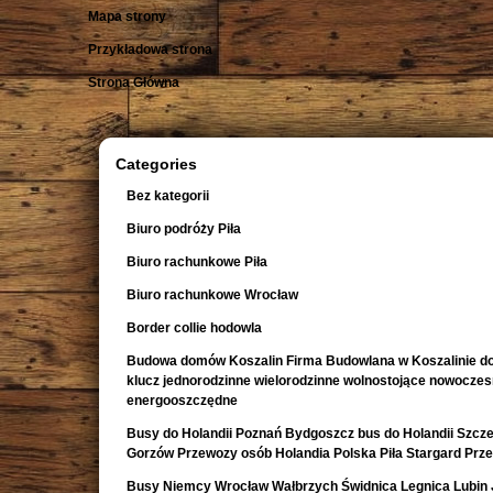
Mapa strony
Przykładowa strona
Strona Główna
Categories
Bez kategorii
Biuro podróży Piła
Biuro rachunkowe Piła
Biuro rachunkowe Wrocław
Border collie hodowla
Budowa domów Koszalin Firma Budowlana w Koszalinie d
klucz jednorodzinne wielorodzinne wolnostojące nowocze
energooszczędne
Busy do Holandii Poznań Bydgoszcz bus do Holandii Szcze
Gorzów Przewozy osób Holandia Polska Piła Stargard Prz
Busy Niemcy Wrocław Wałbrzych Świdnica Legnica Lubin 