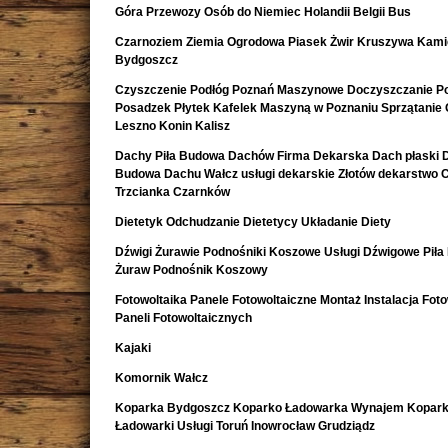
Góra Przewozy Osób do Niemiec Holandii Belgii Bus
Czarnoziem Ziemia Ogrodowa Piasek Żwir Kruszywa Kami
Bydgoszcz
Czyszczenie Podłóg Poznań Maszynowe Doczyszczanie Po
Posadzek Płytek Kafelek Maszyną w Poznaniu Sprzątanie 
Leszno Konin Kalisz
Dachy Piła Budowa Dachów Firma Dekarska Dach płaski 
Budowa Dachu Wałcz usługi dekarskie Złotów dekarstwo 
Trzcianka Czarnków
Dietetyk Odchudzanie Dietetycy Układanie Diety
Dźwigi Żurawie Podnośniki Koszowe Usługi Dźwigowe Piła
Żuraw Podnośnik Koszowy
Fotowoltaika Panele Fotowoltaiczne Montaż Instalacja Foto
Paneli Fotowoltaicznych
Kajaki
Komornik Wałcz
Koparka Bydgoszcz Koparko Ładowarka Wynajem Kopark
Ładowarki Usługi Toruń Inowrocław Grudziądz