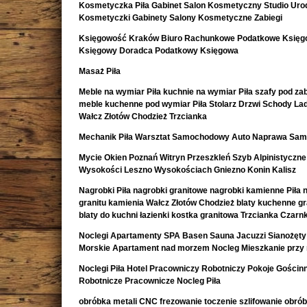
Kosmetyczka Piła Gabinet Salon Kosmetyczny Studio Uro
Kosmetyczki Gabinety Salony Kosmetyczne Zabiegi
Księgowość Kraków Biuro Rachunkowe Podatkowe Księ
Księgowy Doradca Podatkowy Księgowa
Masaż Piła
Meble na wymiar Piła kuchnie na wymiar Piła szafy pod z
meble kuchenne pod wymiar Piła Stolarz Drzwi Schody La
Wałcz Złotów Chodzież Trzcianka
Mechanik Piła Warsztat Samochodowy Auto Naprawa Sa
Mycie Okien Poznań Witryn Przeszkleń Szyb Alpinistyczne
Wysokości Leszno Wysokościach Gniezno Konin Kalisz
Nagrobki Piła nagrobki granitowe nagrobki kamienne Piła 
granitu kamienia Wałcz Złotów Chodzież blaty kuchenne g
blaty do kuchni łazienki kostka granitowa Trzcianka Czar
Noclegi Apartamenty SPA Basen Sauna Jacuzzi Sianożęty
Morskie Apartament nad morzem Nocleg Mieszkanie przy
Noclegi Piła Hotel Pracowniczy Robotniczy Pokoje Gościn
Robotnicze Pracownicze Nocleg Piła
obróbka metali CNC frezowanie toczenie szlifowanie obró