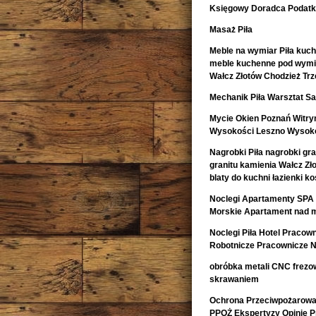
Księgowy Doradca Podat
Masaż Piła
Meble na wymiar Piła kuch
meble kuchenne pod wymia
Wałcz Złotów Chodzież Trz
Mechanik Piła Warsztat
Mycie Okien Poznań Witryn
Wysokości Leszno Wysoko
Nagrobki Piła nagrobki gr
granitu kamienia Wałcz Zł
blaty do kuchni łazienki 
Noclegi Apartamenty SPA 
Morskie Apartament nad 
Noclegi Piła Hotel Pracow
Robotnicze Pracownicze N
obróbka metali CNC frezow
skrawaniem
Ochrona Przeciwpożarowa 
PPOŻ Ekspertyzy Opinie 