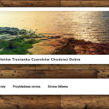
Złotów Trzcianka Czarnków Chodzież Dobre
rony
Przykładowa strona
Strona Główna