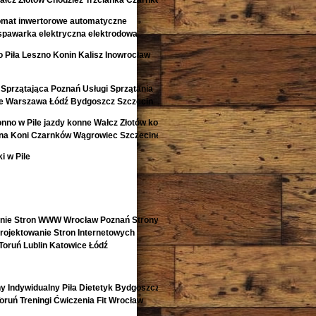
łcz Złotów Chodzież Trzcianka Czarnków
omat inwertorowe automatyczne
spawarka elektryczna elektrodowa
 Piła Leszno Konin Kalisz Inowrocław
Sprzątająca Poznań Usługi Sprzątania
e Warszawa Łódź Bydgoszcz Szczecin
onno w Pile jazdy konne Wałcz Złotów konie
ina Koni Czarnków Wągrowiec Szczecinek
i w Pile
enie Stron WWW Wrocław Poznań Strony
ojektowanie Stron Internetowych
Toruń Lublin Katowice Łódź
y Indywidualny Piła Dietetyk Bydgoszcz
 Toruń Treningi Ćwiczenia Fit Wrocław