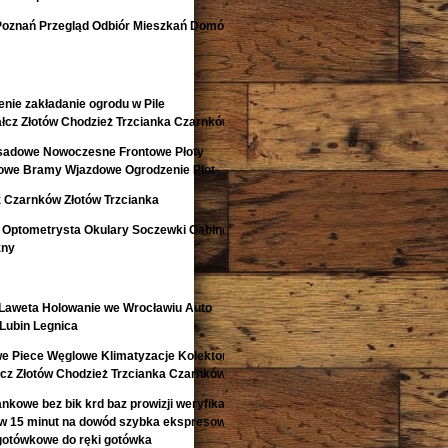
Poznań Przegląd Odbiór Mieszkań Domów
nie zakładanie ogrodu w Pile
łcz Złotów Chodzież Trzcianka Czarnków
isadowe Nowoczesne Frontowe Płoty
lowe Bramy Wjazdowe Ogrodzenie Płot
 Czarnków Złotów Trzcianka
 Optometrysta Okulary Soczewki Gabinet
zny
aweta Holowanie we Wrocławiu Auto
Lubin Legnica
e Piece Węglowe Klimatyzacje Kolektory
łcz Złotów Chodzież Trzcianka Czarnków
kowe bez bik krd baz prowizji weryfikacji
 w 15 minut na dowód szybka ekspresowa
gotówkowe do ręki gotówka