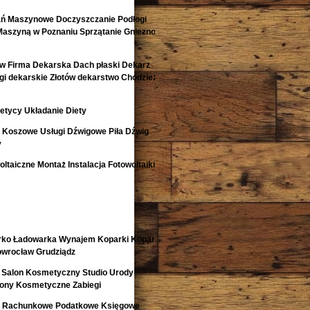
ań Maszynowe Doczyszczanie Podłogi
Maszyną w Poznaniu Sprzątanie Gniezno
w Firma Dekarska Dach płaski Dekarz
i dekarskie Złotów dekarstwo Chodzież
etycy Układanie Diety
i Koszowe Usługi Dźwigowe Piła Dźwig
y
ltaiczne Montaż Instalacja Fotowoltaiki
rko Ładowarka Wynajem Koparki Koparko
nowrocław Grudziądz
 Salon Kosmetyczny Studio Urody
lony Kosmetyczne Zabiegi
o Rachunkowe Podatkowe Księgowe