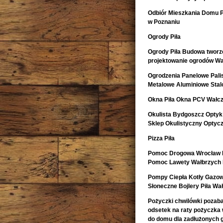
Odbiór Mieszkania Domu 
w Poznaniu
Ogrody Piła
Ogrody Piła Budowa tworze
projektowanie ogrodów Wa
Ogrodzenia Panelowe Pal
Metalowe Aluminiowe Sta
Okna Piła Okna PCV Wałcz
Okulista Bydgoszcz Optyk
Sklep Okulistyczny Optyc
Pizza Piła
Pomoc Drogowa Wrocław L
Pomoc Lawety Wałbrzych 
Pompy Ciepła Kotły Gazow
Słoneczne Bojlery Piła Wa
Pożyczki chwilówki pozaban
odsetek na raty pożyczka
do domu dla zadłużonych 