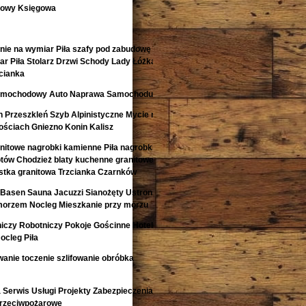
kowy Księgowa
nie na wymiar Piła szafy pod zabudowę
r Piła Stolarz Drzwi Schody Lady Łóżka
cianka
 Samochodowy Auto Naprawa Samochodu
 Przeszkleń Szyb Alpinistyczne Mycie na
ściach Gniezno Konin Kalisz
anitowe nagrobki kamienne Piła nagrobki z
otów Chodzież blaty kuchenne granitowe
kostka granitowa Trzcianka Czarnków
Basen Sauna Jacuzzi Sianożęty Ustronie
morzem Nocleg Mieszkanie przy morzu
niczy Robotniczy Pokoje Gościnne Hotele
ocleg Piła
anie toczenie szlifowanie obróbka
Serwis Usługi Projekty Zabezpieczenia
Przeciwpożarowe