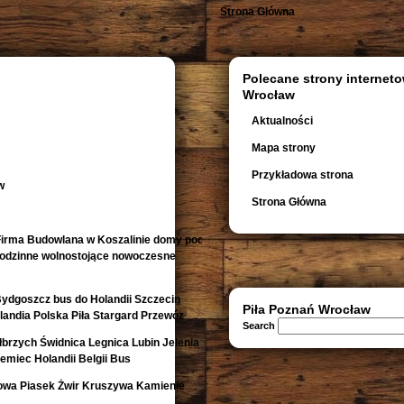
Strona Główna
Polecane strony interneto
Wrocław
Aktualności
Mapa strony
Przykładowa strona
w
Strona Główna
irma Budowlana w Koszalinie domy pod
orodzinne wolnostojące nowoczesne
Bydgoszcz bus do Holandii Szczecin
Piła Poznań Wrocław
andia Polska Piła Stargard Przewóz
Search
rzych Świdnica Legnica Lubin Jelenia
emiec Holandii Belgii Bus
owa Piasek Żwir Kruszywa Kamienie