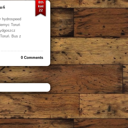
8th
kwi
ruń
22
y hydrospeed
Niemyc Toruń
Bydgoszcz
Toruń. Bus z
0 Comments