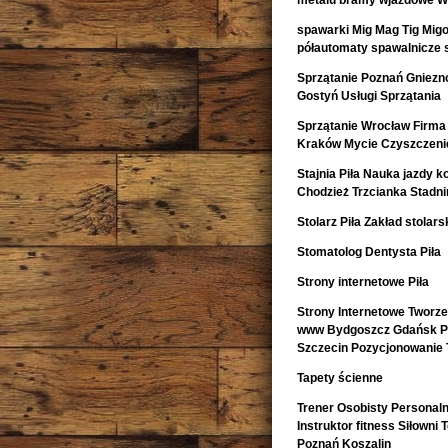
metalu bramy wjazdowe Wa
spawarki Mig Mag Tig Mig
półautomaty spawalnicze 
Sprzątanie Poznań Gniezno
Gostyń Usługi Sprzątania
Sprzątanie Wrocław Firma 
Kraków Mycie Czyszczeni
Stajnia Piła Nauka jazdy k
Chodzież Trzcianka Stadn
Stolarz Piła Zakład stolarsk
Stomatolog Dentysta Piła
Strony internetowe Piła
Strony Internetowe Tworz
www Bydgoszcz Gdańsk Pr
Szczecin Pozycjonowanie 
Tapety ścienne
Trener Osobisty Personaln
Instruktor fitness Siłowni
Poznań Koszalin