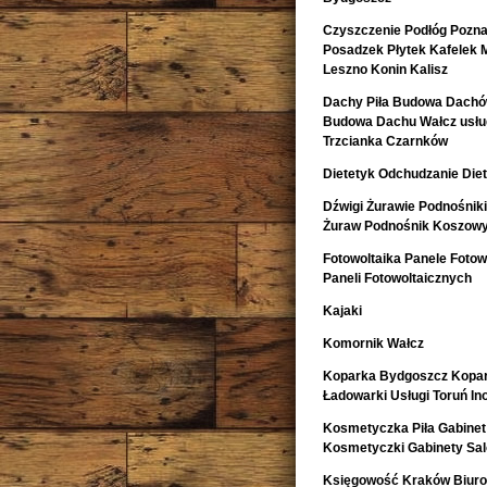
Czyszczenie Podłóg Pozn
Posadzek Płytek Kafelek 
Leszno Konin Kalisz
Dachy Piła Budowa Dachó
Budowa Dachu Wałcz usług
Trzcianka Czarnków
Dietetyk Odchudzanie Diet
Dźwigi Żurawie Podnośnik
Żuraw Podnośnik Koszow
Fotowoltaika Panele Fotowo
Paneli Fotowoltaicznych
Kajaki
Komornik Wałcz
Koparka Bydgoszcz Kopa
Ładowarki Usługi Toruń I
Kosmetyczka Piła Gabinet
Kosmetyczki Gabinety Sa
Księgowość Kraków Biur