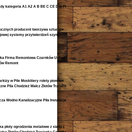
zdy kategoria A1 A2 A B BE C CE D‎ w Pile
ucznych producent tworzywa sztuczne
ejowej systemy przytwierdzeń szyny
nka Firma Remontowa Czarnków Usługi
tów Remont
arkizy w Pile Moskitiery rolety pionowe
zne Pila Chodzież Wałcz Złotów Trzcianka i
za Wodno Kanalizacyjne Piła Instalacje
ka płoty ogrodzenia metalowe z siatki z