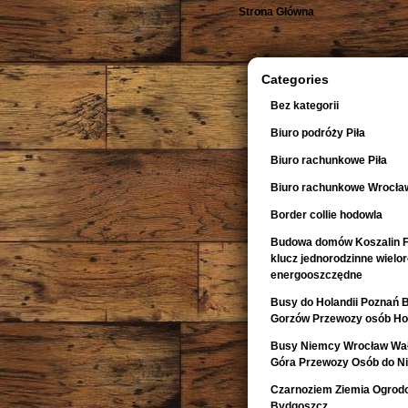
Strona Główna
Categories
Bez kategorii
Biuro podróży Piła
Biuro rachunkowe Piła
Biuro rachunkowe Wrocła
Border collie hodowla
Budowa domów Koszalin F
klucz jednorodzinne wiel
energooszczędne
Busy do Holandii Poznań 
Gorzów Przewozy osób Hol
Busy Niemcy Wrocław Wałb
Góra Przewozy Osób do Ni
Czarnoziem Ziemia Ogrod
Bydgoszcz