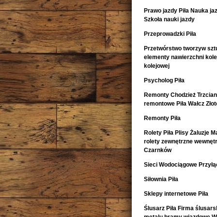
Prawo jazdy Piła Nauka ja
Szkoła nauki jazdy
Przeprowadzki Piła
Przetwórstwo tworzyw szt
elementy nawierzchni kol
kolejowej
Psycholog Piła
Remonty Chodzież Trzcia
remontowe Piła Wałcz Zło
Remonty Piła
Rolety Piła Plisy Żaluzje M
rolety zewnętrzne wewnętr
Czarnków
Sieci Wodociągowe Przyłąc
Siłownia Piła
Sklepy internetowe Piła
Ślusarz Piła Firma ślusars