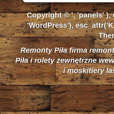
Copyright © ', 'panels' ),
'WordPress'), esc_attr('K
Them
Remonty Piła firma remon
Piła i rolety zewnętrzne we
i moskitiery l