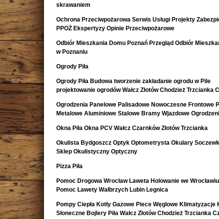
skrawaniem
Ochrona Przeciwpożarowa Serwis Usługi Projekty Zabezpi
PPOŻ Ekspertyzy Opinie Przeciwpożarowe
Odbiór Mieszkania Domu Poznań Przegląd Odbiór Mieszk
w Poznaniu
Ogrody Piła
Ogrody Piła Budowa tworzenie zakładanie ogrodu w Pile
projektowanie ogrodów Wałcz Złotów Chodzież Trzcianka 
Ogrodzenia Panelowe Palisadowe Nowoczesne Frontowe P
Metalowe Aluminiowe Stalowe Bramy Wjazdowe Ogrodzeni
Okna Piła Okna PCV Wałcz Czarnków Złotów Trzcianka
Okulista Bydgoszcz Optyk Optometrysta Okulary Soczewk
Sklep Okulistyczny Optyczny
Pizza Piła
Pomoc Drogowa Wrocław Laweta Holowanie we Wrocławiu
Pomoc Lawety Wałbrzych Lubin Legnica
Pompy Ciepła Kotły Gazowe Piece Węglowe Klimatyzacje 
Słoneczne Bojlery Piła Wałcz Złotów Chodzież Trzcianka 