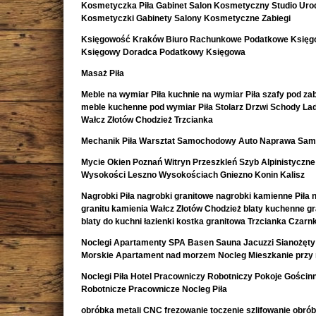
Kosmetyczka Piła Gabinet Salon Kosmetyczny Studio Uro
Kosmetyczki Gabinety Salony Kosmetyczne Zabiegi
Księgowość Kraków Biuro Rachunkowe Podatkowe Księ
Księgowy Doradca Podatkowy Księgowa
Masaż Piła
Meble na wymiar Piła kuchnie na wymiar Piła szafy pod z
meble kuchenne pod wymiar Piła Stolarz Drzwi Schody La
Wałcz Złotów Chodzież Trzcianka
Mechanik Piła Warsztat Samochodowy Auto Naprawa Sa
Mycie Okien Poznań Witryn Przeszkleń Szyb Alpinistyczne
Wysokości Leszno Wysokościach Gniezno Konin Kalisz
Nagrobki Piła nagrobki granitowe nagrobki kamienne Piła 
granitu kamienia Wałcz Złotów Chodzież blaty kuchenne g
blaty do kuchni łazienki kostka granitowa Trzcianka Czar
Noclegi Apartamenty SPA Basen Sauna Jacuzzi Sianożęty
Morskie Apartament nad morzem Nocleg Mieszkanie przy
Noclegi Piła Hotel Pracowniczy Robotniczy Pokoje Gościn
Robotnicze Pracownicze Nocleg Piła
obróbka metali CNC frezowanie toczenie szlifowanie obró