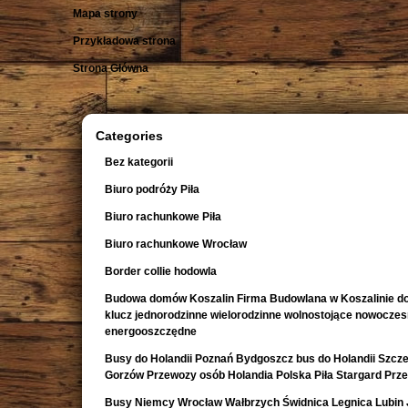
Mapa strony
Przykładowa strona
Strona Główna
Categories
Bez kategorii
Biuro podróży Piła
Biuro rachunkowe Piła
Biuro rachunkowe Wrocław
Border collie hodowla
Budowa domów Koszalin Firma Budowlana w Koszalinie d
klucz jednorodzinne wielorodzinne wolnostojące nowocze
energooszczędne
Busy do Holandii Poznań Bydgoszcz bus do Holandii Szcze
Gorzów Przewozy osób Holandia Polska Piła Stargard Prz
Busy Niemcy Wrocław Wałbrzych Świdnica Legnica Lubin 