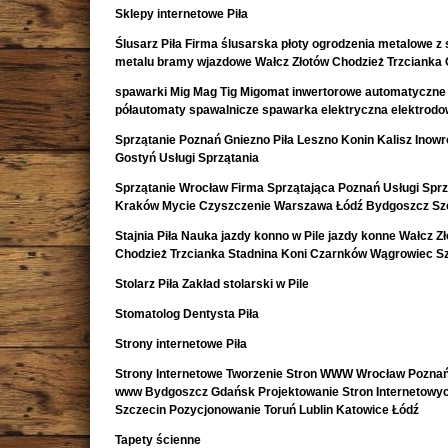
Sklepy internetowe Piła
Ślusarz Piła Firma ślusarska płoty ogrodzenia metalowe z s
metalu bramy wjazdowe Wałcz Złotów Chodzież Trzcianka
spawarki Mig Mag Tig Migomat inwertorowe automatyczne
półautomaty spawalnicze spawarka elektryczna elektrod
Sprzątanie Poznań Gniezno Piła Leszno Konin Kalisz Inow
Gostyń Usługi Sprzątania
Sprzątanie Wrocław Firma Sprzątająca Poznań Usługi Sprz
Kraków Mycie Czyszczenie Warszawa Łódź Bydgoszcz Sz
Stajnia Piła Nauka jazdy konno w Pile jazdy konne Wałcz Z
Chodzież Trzcianka Stadnina Koni Czarnków Wągrowiec S
Stolarz Piła Zakład stolarski w Pile
Stomatolog Dentysta Piła
Strony internetowe Piła
Strony Internetowe Tworzenie Stron WWW Wrocław Poznań
www Bydgoszcz Gdańsk Projektowanie Stron Internetowy
Szczecin Pozycjonowanie Toruń Lublin Katowice Łódź
Tapety ścienne