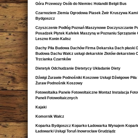
Góra Przewozy Osób do Niemiec Holandii Belgii Bus
Czarnoziem Ziemia Ogrodowa Piasek Żwir Kruszywa Kami
Bydgoszcz
Czyszczenie Podłóg Poznań Maszynowe Doczyszczanie Po
Posadzek Płytek Kafelek Maszyną w Poznaniu Sprzątanie 
Leszno Konin Kalisz
Dachy Piła Budowa Dachów Firma Dekarska Dach płaski 
Budowa Dachu Wałcz usługi dekarskie Złotów dekarstwo 
Trzcianka Czarnków
Dietetyk Odchudzanie Dietetycy Układanie Diety
Dźwigi Żurawie Podnośniki Koszowe Usługi Dźwigowe Piła
Żuraw Podnośnik Koszowy
Fotowoltaika Panele Fotowoltaiczne Montaż Instalacja Foto
Paneli Fotowoltaicznych
Kajaki
Komornik Wałcz
Koparka Bydgoszcz Koparko Ładowarka Wynajem Kopark
Ładowarki Usługi Toruń Inowrocław Grudziądz