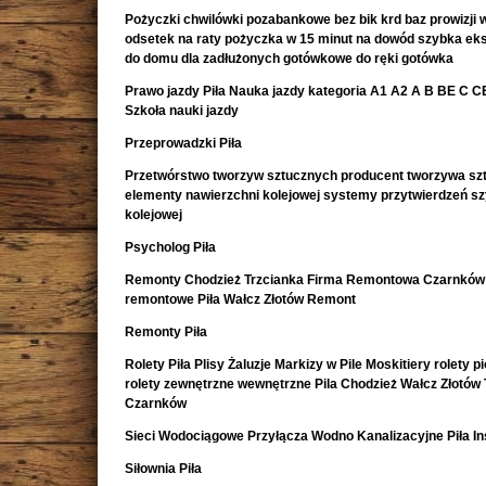
Pożyczki chwilówki pozabankowe bez bik krd baz prowizji w
odsetek na raty pożyczka w 15 minut na dowód szybka e
do domu dla zadłużonych gotówkowe do ręki gotówka
Prawo jazdy Piła Nauka jazdy kategoria A1 A2 A B BE C CE 
Szkoła nauki jazdy
Przeprowadzki Piła
Przetwórstwo tworzyw sztucznych producent tworzywa sz
elementy nawierzchni kolejowej systemy przytwierdzeń s
kolejowej
Psycholog Piła
Remonty Chodzież Trzcianka Firma Remontowa Czarnków 
remontowe Piła Wałcz Złotów Remont
Remonty Piła
Rolety Piła Plisy Żaluzje Markizy w Pile Moskitiery rolety 
rolety zewnętrzne wewnętrzne Pila Chodzież Wałcz Złotów 
Czarnków
Sieci Wodociągowe Przyłącza Wodno Kanalizacyjne Piła In
Siłownia Piła