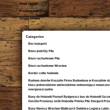
Mapa strony
Przykładowa strona
Strona Główna
Categories
Bez kategorii
Biuro podróży Piła
Biuro rachunkowe Piła
Biuro rachunkowe Wrocław
Border collie hodowla
Budowa domów Koszalin Firma Budowlana w Koszalinie d
klucz jednorodzinne wielorodzinne wolnostojące nowocze
energooszczędne
Busy do Holandii Poznań Bydgoszcz bus do Holandii Szcze
Gorzów Przewozy osób Holandia Polska Piła Stargard Prz
Busy Niemcy Wrocław Wałbrzych Świdnica Legnica Lubin 