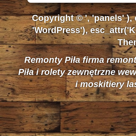
Copyright © ', 'panels' ),
'WordPress'), esc_attr('K
Them
Remonty Piła firma remon
Piła i rolety zewnętrzne we
i moskitiery l