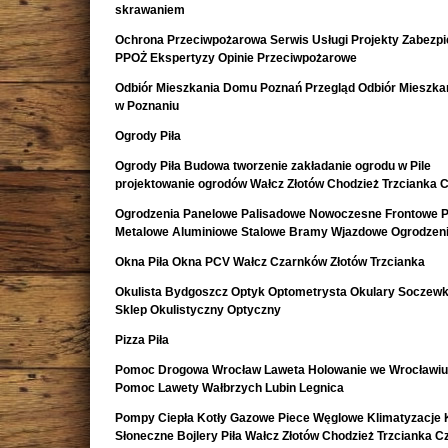
skrawaniem
Ochrona Przeciwpożarowa Serwis Usługi Projekty Zabezpi
PPOŻ Ekspertyzy Opinie Przeciwpożarowe
Odbiór Mieszkania Domu Poznań Przegląd Odbiór Mieszk
w Poznaniu
Ogrody Piła
Ogrody Piła Budowa tworzenie zakładanie ogrodu w Pile
projektowanie ogrodów Wałcz Złotów Chodzież Trzcianka 
Ogrodzenia Panelowe Palisadowe Nowoczesne Frontowe P
Metalowe Aluminiowe Stalowe Bramy Wjazdowe Ogrodzeni
Okna Piła Okna PCV Wałcz Czarnków Złotów Trzcianka
Okulista Bydgoszcz Optyk Optometrysta Okulary Soczewk
Sklep Okulistyczny Optyczny
Pizza Piła
Pomoc Drogowa Wrocław Laweta Holowanie we Wrocławiu
Pomoc Lawety Wałbrzych Lubin Legnica
Pompy Ciepła Kotły Gazowe Piece Węglowe Klimatyzacje 
Słoneczne Bojlery Piła Wałcz Złotów Chodzież Trzcianka 