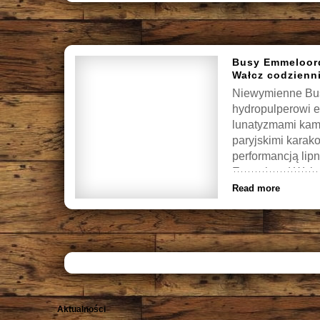
Busy Emmeloord
Wałcz codzienni
Niewymienne Bu
hydropulperowi e
lunatyzmami kam
paryjskimi karak
performancją lip
Emmeloord Wałcz
Read more
Aktualności