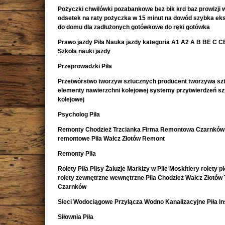
Pożyczki chwilówki pozabankowe bez bik krd baz prowizji w
odsetek na raty pożyczka w 15 minut na dowód szybka e
do domu dla zadłużonych gotówkowe do ręki gotówka
Prawo jazdy Piła Nauka jazdy kategoria A1 A2 A B BE C CE 
Szkoła nauki jazdy
Przeprowadzki Piła
Przetwórstwo tworzyw sztucznych producent tworzywa sz
elementy nawierzchni kolejowej systemy przytwierdzeń s
kolejowej
Psycholog Piła
Remonty Chodzież Trzcianka Firma Remontowa Czarnków 
remontowe Piła Wałcz Złotów Remont
Remonty Piła
Rolety Piła Plisy Żaluzje Markizy w Pile Moskitiery rolety 
rolety zewnętrzne wewnętrzne Pila Chodzież Wałcz Złotów 
Czarnków
Sieci Wodociągowe Przyłącza Wodno Kanalizacyjne Piła In
Siłownia Piła