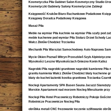
Kosmetyczka Piła Gabinet Salon Kosmetyczny Studio Uro
Kosmetyczki Gabinety Salony Kosmetyczne Zabiegi
Księgowość Kraków Biuro Rachunkowe Podatkowe Księ
Księgowy Doradca Podatkowy Księgowa
Masaż Piła
Meble na wymiar Piła kuchnie na wymiar Piła szafy pod z
meble kuchenne pod wymiar Piła Stolarz Drzwi Schody La
Wałcz Złotów Chodzież Trzcianka
Mechanik Piła Warsztat Samochodowy Auto Naprawa Sa
Mycie Okien Poznań Witryn Przeszkleń Szyb Alpinistyczne
Wysokości Leszno Wysokościach Gniezno Konin Kalisz
Nagrobki Piła nagrobki granitowe nagrobki kamienne Piła 
granitu kamienia Wałcz Złotów Chodzież blaty kuchenne g
blaty do kuchni łazienki kostka granitowa Trzcianka Czar
Noclegi Apartamenty SPA Basen Sauna Jacuzzi Sianożęty
Morskie Apartament nad morzem Nocleg Mieszkanie przy
Noclegi Piła Hotel Pracowniczy Robotniczy Pokoje Gościn
Robotnicze Pracownicze Nocleg Piła
obróbka metali CNC frezowanie toczenie szlifowanie obró