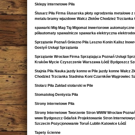
Sklepy internetowe Piła
Ślusarz Piła Firma ślusarska płoty ogrodzenia metalowe z s
metalu bramy wjazdowe Wałcz Złotów Chodzież Trzcianka
spawarki Mig Mag Tig Migomat inwertorowe automatyczne
półautomaty spawalnicze spawarka elektryczna elektrod
Sprzątanie Poznań Gniezno Piła Leszno Konin Kalisz Inow
Gostyń Usługi Sprzątania
Sprzątanie Wrocław Firma Sprzątająca Poznań Usługi Sprz
Kraków Mycie Czyszczenie Warszawa Łódź Bydgoszcz Sz
Stajnia Piła Nauka jazdy konno w Pile jazdy konne Wałcz Z
Chodzież Trzcianka Stadnina Koni Czarnków Wągrowiec S
Stolarz Piła Zakład stolarski w Pile
Stomatolog Dentysta Piła
Strony internetowe Piła
Strony Internetowe Tworzenie Stron WWW Wrocław Poznań
www Bydgoszcz Gdańsk Projektowanie Stron Internetowy
Szczecin Pozycjonowanie Toruń Lublin Katowice Łódź
Tapety ścienne