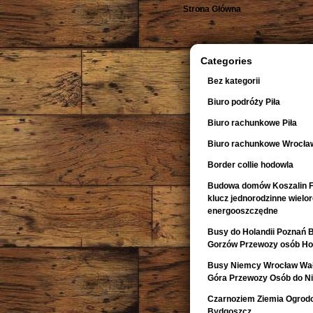
Strona Główna
Categories
Bez kategorii
Biuro podróży Piła
Biuro rachunkowe Piła
Biuro rachunkowe Wrocła
Border collie hodowla
Budowa domów Koszalin F
klucz jednorodzinne wiel
energooszczędne
Busy do Holandii Poznań 
Gorzów Przewozy osób Hol
Busy Niemcy Wrocław Wałb
Góra Przewozy Osób do Ni
Czarnoziem Ziemia Ogrod
Bydgoszcz