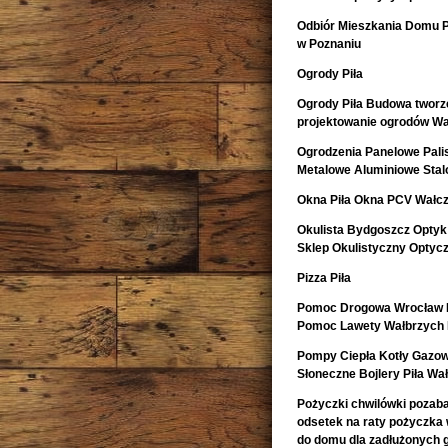
Odbiór Mieszkania Domu 
w Poznaniu
Ogrody Piła
Ogrody Piła Budowa tworze
projektowanie ogrodów Wa
Ogrodzenia Panelowe Pal
Metalowe Aluminiowe Sta
Okna Piła Okna PCV Wałcz
Okulista Bydgoszcz Optyk
Sklep Okulistyczny Optyc
Pizza Piła
Pomoc Drogowa Wrocław L
Pomoc Lawety Wałbrzych 
Pompy Ciepła Kotły Gazow
Słoneczne Bojlery Piła Wa
Pożyczki chwilówki pozaban
odsetek na raty pożyczka
do domu dla zadłużonych 