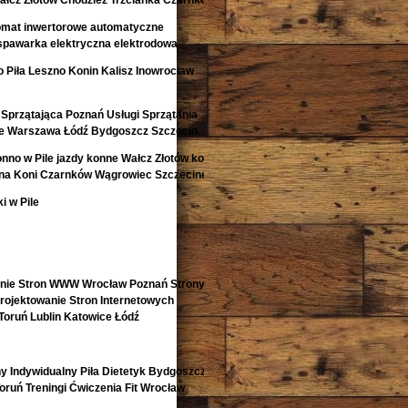
łcz Złotów Chodzież Trzcianka Czarnków
omat inwertorowe automatyczne
spawarka elektryczna elektrodowa
 Piła Leszno Konin Kalisz Inowrocław
Sprzątająca Poznań Usługi Sprzątania
e Warszawa Łódź Bydgoszcz Szczecin
onno w Pile jazdy konne Wałcz Złotów konie
ina Koni Czarnków Wągrowiec Szczecinek
i w Pile
enie Stron WWW Wrocław Poznań Strony
ojektowanie Stron Internetowych
Toruń Lublin Katowice Łódź
y Indywidualny Piła Dietetyk Bydgoszcz
 Toruń Treningi Ćwiczenia Fit Wrocław