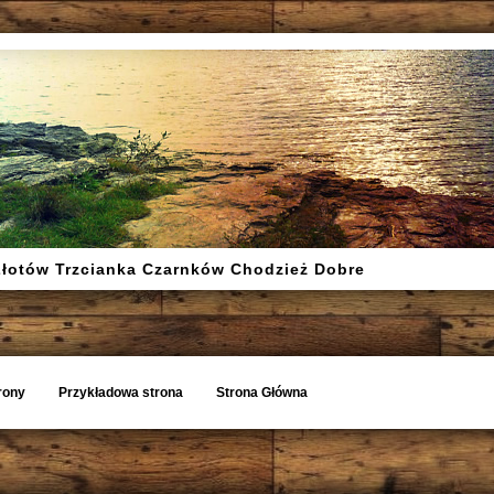
Złotów Trzcianka Czarnków Chodzież Dobre
rony
Przykładowa strona
Strona Główna