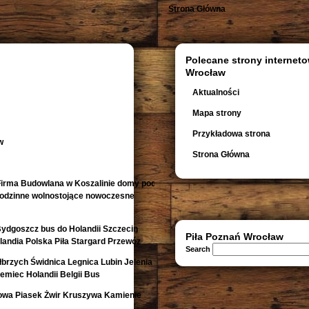
Strona Główna
Polecane strony interneto
Wrocław
Aktualności
Mapa strony
Przykładowa strona
w
Strona Główna
irma Budowlana w Koszalinie domy pod
orodzinne wolnostojące nowoczesne
Bydgoszcz bus do Holandii Szczecin
Piła Poznań Wrocław
andia Polska Piła Stargard Przewóz
Search
rzych Świdnica Legnica Lubin Jelenia
emiec Holandii Belgii Bus
owa Piasek Żwir Kruszywa Kamienie