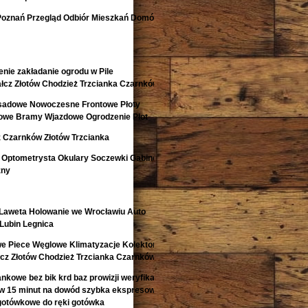
Poznań Przegląd Odbiór Mieszkań Domów
nie zakładanie ogrodu w Pile
łcz Złotów Chodzież Trzcianka Czarnków
isadowe Nowoczesne Frontowe Płoty
lowe Bramy Wjazdowe Ogrodzenie Płot
 Czarnków Złotów Trzcianka
 Optometrysta Okulary Soczewki Gabinet
zny
aweta Holowanie we Wrocławiu Auto
Lubin Legnica
e Piece Węglowe Klimatyzacje Kolektory
łcz Złotów Chodzież Trzcianka Czarnków
kowe bez bik krd baz prowizji weryfikacji
 w 15 minut na dowód szybka ekspresowa
gotówkowe do ręki gotówka