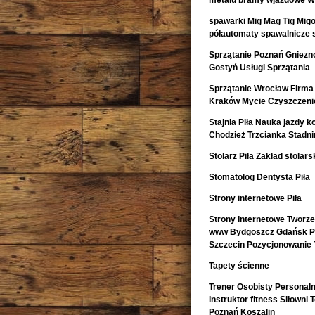
metalu bramy wjazdowe Wa
spawarki Mig Mag Tig Mig
półautomaty spawalnicze 
Sprzątanie Poznań Gniezno
Gostyń Usługi Sprzątania
Sprzątanie Wrocław Firma 
Kraków Mycie Czyszczeni
Stajnia Piła Nauka jazdy k
Chodzież Trzcianka Stadn
Stolarz Piła Zakład stolarsk
Stomatolog Dentysta Piła
Strony internetowe Piła
Strony Internetowe Tworz
www Bydgoszcz Gdańsk Pr
Szczecin Pozycjonowanie 
Tapety ścienne
Trener Osobisty Personaln
Instruktor fitness Siłowni
Poznań Koszalin