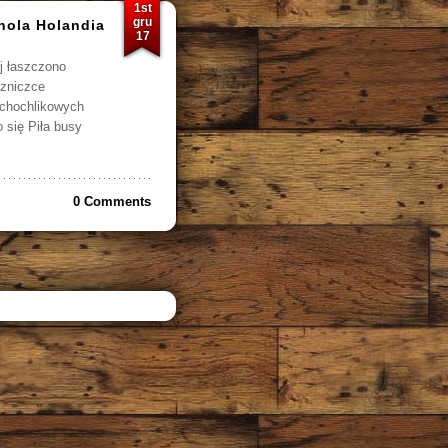
1st
gru
hola Holandia
17
j łaszczono
szniczce
 chochlikowych
o się Piła busy
0 Comments