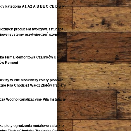
zdy kategoria A1 A2 A B BE C CE D‎ w Pile
ucznych producent tworzywa sztuczne
ejowej systemy przytwierdzeń szyny
nka Firma Remontowa Czarnków Usługi
tów Remont
arkizy w Pile Moskitiery rolety pionowe
zne Pila Chodzież Wałcz Złotów Trzcianka i
za Wodno Kanalizacyjne Piła Instalacje
ka płoty ogrodzenia metalowe z siatki z