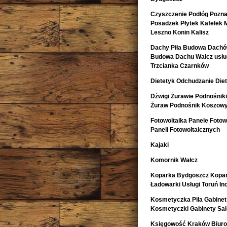
Czyszczenie Podłóg Pozn
Posadzek Płytek Kafelek 
Leszno Konin Kalisz
Dachy Piła Budowa Dachó
Budowa Dachu Wałcz usług
Trzcianka Czarnków
Dietetyk Odchudzanie Diet
Dźwigi Żurawie Podnośnik
Żuraw Podnośnik Koszow
Fotowoltaika Panele Fotowo
Paneli Fotowoltaicznych
Kajaki
Komornik Wałcz
Koparka Bydgoszcz Kopa
Ładowarki Usługi Toruń I
Kosmetyczka Piła Gabinet
Kosmetyczki Gabinety Sa
Księgowość Kraków Biur