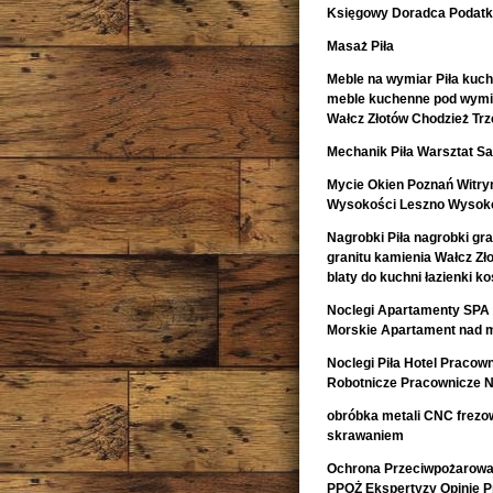
Księgowy Doradca Podat
Masaż Piła
Meble na wymiar Piła kuch
meble kuchenne pod wymia
Wałcz Złotów Chodzież Trz
Mechanik Piła Warsztat
Mycie Okien Poznań Witryn
Wysokości Leszno Wysoko
Nagrobki Piła nagrobki gr
granitu kamienia Wałcz Zł
blaty do kuchni łazienki 
Noclegi Apartamenty SPA 
Morskie Apartament nad 
Noclegi Piła Hotel Pracow
Robotnicze Pracownicze N
obróbka metali CNC frezow
skrawaniem
Ochrona Przeciwpożarowa 
PPOŻ Ekspertyzy Opinie 