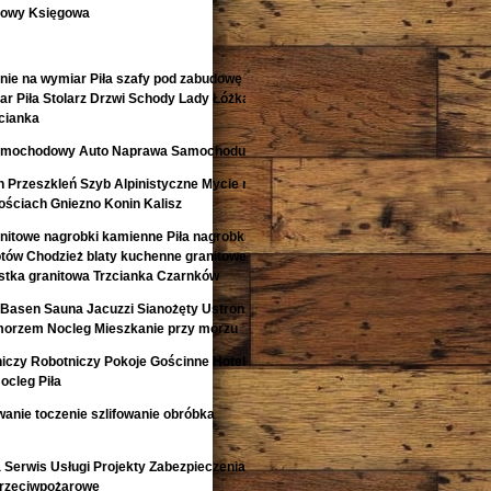
kowy Księgowa
nie na wymiar Piła szafy pod zabudowę
r Piła Stolarz Drzwi Schody Lady Łóżka
cianka
 Samochodowy Auto Naprawa Samochodu
 Przeszkleń Szyb Alpinistyczne Mycie na
ściach Gniezno Konin Kalisz
anitowe nagrobki kamienne Piła nagrobki z
otów Chodzież blaty kuchenne granitowe
kostka granitowa Trzcianka Czarnków
Basen Sauna Jacuzzi Sianożęty Ustronie
morzem Nocleg Mieszkanie przy morzu
niczy Robotniczy Pokoje Gościnne Hotele
ocleg Piła
anie toczenie szlifowanie obróbka
Serwis Usługi Projekty Zabezpieczenia
Przeciwpożarowe