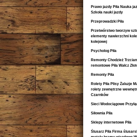
Prawo jazdy Piła Nauka ja
Szkoła nauki jazdy
Przeprowadzki Piła
Przetwórstwo tworzyw szt
elementy nawierzchni kol
kolejowej
Psycholog Piła
Remonty Chodzież Trzcia
remontowe Piła Wałcz Zło
Remonty Piła
Rolety Piła Plisy Żaluzje M
rolety zewnętrzne wewnętr
Czarnków
Sieci Wodociągowe Przyłąc
Siłownia Piła
Sklepy internetowe Piła
Ślusarz Piła Firma ślusars