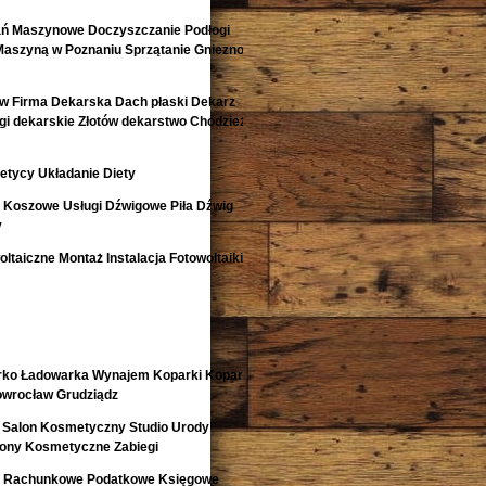
ań Maszynowe Doczyszczanie Podłogi
Maszyną w Poznaniu Sprzątanie Gniezno
w Firma Dekarska Dach płaski Dekarz
i dekarskie Złotów dekarstwo Chodzież
etycy Układanie Diety
i Koszowe Usługi Dźwigowe Piła Dźwig
y
ltaiczne Montaż Instalacja Fotowoltaiki
rko Ładowarka Wynajem Koparki Koparko
nowrocław Grudziądz
 Salon Kosmetyczny Studio Urody
lony Kosmetyczne Zabiegi
o Rachunkowe Podatkowe Księgowe