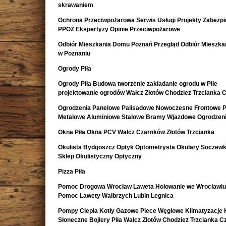
skrawaniem
Ochrona Przeciwpożarowa Serwis Usługi Projekty Zabezpi
PPOŻ Ekspertyzy Opinie Przeciwpożarowe
Odbiór Mieszkania Domu Poznań Przegląd Odbiór Mieszk
w Poznaniu
Ogrody Piła
Ogrody Piła Budowa tworzenie zakładanie ogrodu w Pile
projektowanie ogrodów Wałcz Złotów Chodzież Trzcianka 
Ogrodzenia Panelowe Palisadowe Nowoczesne Frontowe P
Metalowe Aluminiowe Stalowe Bramy Wjazdowe Ogrodzeni
Okna Piła Okna PCV Wałcz Czarnków Złotów Trzcianka
Okulista Bydgoszcz Optyk Optometrysta Okulary Soczewk
Sklep Okulistyczny Optyczny
Pizza Piła
Pomoc Drogowa Wrocław Laweta Holowanie we Wrocławiu
Pomoc Lawety Wałbrzych Lubin Legnica
Pompy Ciepła Kotły Gazowe Piece Węglowe Klimatyzacje 
Słoneczne Bojlery Piła Wałcz Złotów Chodzież Trzcianka 