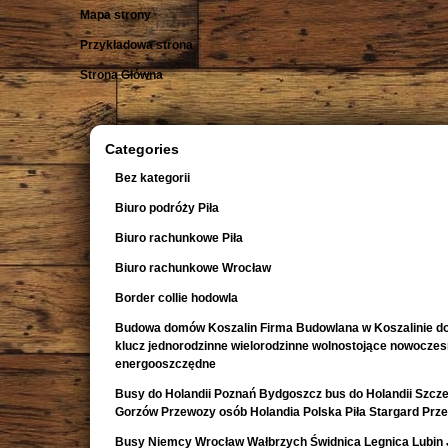
Mapa strony
Przykładowa strona
Strona Główna
Categories
Bez kategorii
Biuro podróży Piła
Biuro rachunkowe Piła
Biuro rachunkowe Wrocław
Border collie hodowla
Budowa domów Koszalin Firma Budowlana w Koszalinie d
klucz jednorodzinne wielorodzinne wolnostojące nowocze
energooszczędne
Busy do Holandii Poznań Bydgoszcz bus do Holandii Szcze
Gorzów Przewozy osób Holandia Polska Piła Stargard Prz
Busy Niemcy Wrocław Wałbrzych Świdnica Legnica Lubin 