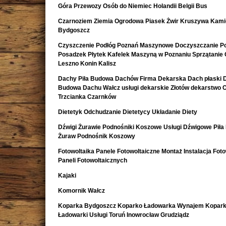
Góra Przewozy Osób do Niemiec Holandii Belgii Bus
Czarnoziem Ziemia Ogrodowa Piasek Żwir Kruszywa Kami
Bydgoszcz
Czyszczenie Podłóg Poznań Maszynowe Doczyszczanie Po
Posadzek Płytek Kafelek Maszyną w Poznaniu Sprzątanie 
Leszno Konin Kalisz
Dachy Piła Budowa Dachów Firma Dekarska Dach płaski 
Budowa Dachu Wałcz usługi dekarskie Złotów dekarstwo 
Trzcianka Czarnków
Dietetyk Odchudzanie Dietetycy Układanie Diety
Dźwigi Żurawie Podnośniki Koszowe Usługi Dźwigowe Piła
Żuraw Podnośnik Koszowy
Fotowoltaika Panele Fotowoltaiczne Montaż Instalacja Foto
Paneli Fotowoltaicznych
Kajaki
Komornik Wałcz
Koparka Bydgoszcz Koparko Ładowarka Wynajem Kopark
Ładowarki Usługi Toruń Inowrocław Grudziądz