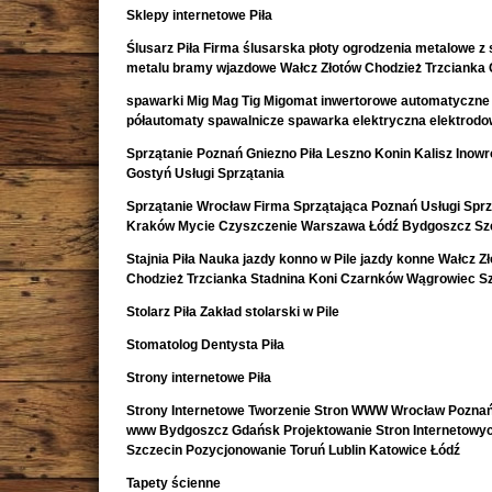
Sklepy internetowe Piła
Ślusarz Piła Firma ślusarska płoty ogrodzenia metalowe z s
metalu bramy wjazdowe Wałcz Złotów Chodzież Trzcianka
spawarki Mig Mag Tig Migomat inwertorowe automatyczne
półautomaty spawalnicze spawarka elektryczna elektrod
Sprzątanie Poznań Gniezno Piła Leszno Konin Kalisz Inow
Gostyń Usługi Sprzątania
Sprzątanie Wrocław Firma Sprzątająca Poznań Usługi Sprz
Kraków Mycie Czyszczenie Warszawa Łódź Bydgoszcz Sz
Stajnia Piła Nauka jazdy konno w Pile jazdy konne Wałcz Z
Chodzież Trzcianka Stadnina Koni Czarnków Wągrowiec S
Stolarz Piła Zakład stolarski w Pile
Stomatolog Dentysta Piła
Strony internetowe Piła
Strony Internetowe Tworzenie Stron WWW Wrocław Poznań
www Bydgoszcz Gdańsk Projektowanie Stron Internetowy
Szczecin Pozycjonowanie Toruń Lublin Katowice Łódź
Tapety ścienne