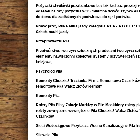
Pożyczki chwilówki pozabankowe bez bik krd baz prowizji w
odsetek na raty pożyczka w 15 minut na dowód szybka e
do domu dla zadłużonych gotówkowe do ręki gotówka
Prawo jazdy Piła Nauka jazdy kategoria A1 A2 A B BE C CE 
Szkoła nauki jazdy
Przeprowadzki Piła
Przetwórstwo tworzyw sztucznych producent tworzywa sz
elementy nawierzchni kolejowej systemy przytwierdzeń s
kolejowej
Psycholog Piła
Remonty Chodzież Trzcianka Firma Remontowa Czarnków 
remontowe Piła Wałcz Złotów Remont
Remonty Piła
Rolety Piła Plisy Żaluzje Markizy w Pile Moskitiery rolety 
rolety zewnętrzne wewnętrzne Pila Chodzież Wałcz Złotów 
Czarnków
Sieci Wodociągowe Przyłącza Wodno Kanalizacyjne Piła In
Siłownia Piła