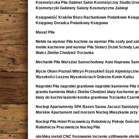
Kosmetyczka Piła Gabinet Salon Kosmetyczny Studio Uro
Kosmetyczki Gabinety Salony Kosmetyczne Zabiegi
Księgowość Kraków Biuro Rachunkowe Podatkowe Księ
Księgowy Doradca Podatkowy Księgowa
Masaż Piła
Meble na wymiar Piła kuchnie na wymiar Piła szafy pod z
meble kuchenne pod wymiar Piła Stolarz Drzwi Schody La
Wałcz Złotów Chodzież Trzcianka
Mechanik Piła Warsztat Samochodowy Auto Naprawa Sa
Mycie Okien Poznań Witryn Przeszkleń Szyb Alpinistyczne
Wysokości Leszno Wysokościach Gniezno Konin Kalisz
Nagrobki Piła nagrobki granitowe nagrobki kamienne Piła 
granitu kamienia Wałcz Złotów Chodzież blaty kuchenne g
blaty do kuchni łazienki kostka granitowa Trzcianka Czar
Noclegi Apartamenty SPA Basen Sauna Jacuzzi Sianożęty
Morskie Apartament nad morzem Nocleg Mieszkanie przy
Noclegi Piła Hotel Pracowniczy Robotniczy Pokoje Gościn
Robotnicze Pracownicze Nocleg Piła
obróbka metali CNC frezowanie toczenie szlifowanie obró