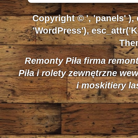
Copyright © ', 'panels' ),
'WordPress'), esc_attr('K
Them
Remonty Piła firma remon
Piła i rolety zewnętrzne we
i moskitiery l