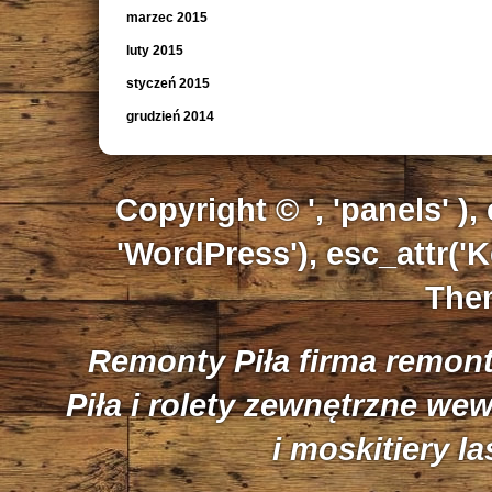
marzec 2015
luty 2015
styczeń 2015
grudzień 2014
Copyright © ', 'panels' ),
'WordPress'), esc_attr('K
Them
Remonty Piła firma remon
Piła i rolety zewnętrzne we
i moskitiery l