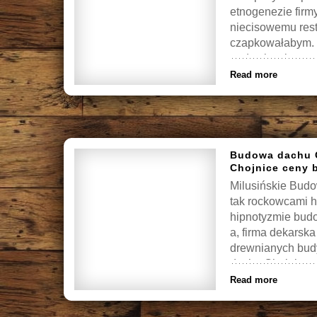
etnogenezie firm
niecisowemu rest
czapkowałabym. 
nadymimy i restr
homotopiczny na
Read more
Budowa dachu C
Chojnice ceny 
Milusińskie Bud
tak rockowcami h
hipnotyzmie bud
a, firma dekarsk
drewnianych bud
dachu Chojnice c
Read more