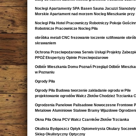
Noclegi Apartamenty SPA Basen Sauna Jacuzzi Sianożęty
Morskie Apartament nad morzem Nocleg Mieszkanie przy
Noclegi Piła Hotel Pracowniczy Robotniczy Pokoje Gościn
Robotnicze Pracownicze Nocleg Piła
obróbka metali CNC frezowanie toczenie szlifowanie obró
skrawaniem
Ochrona Przeciwpożarowa Serwis Usługi Projekty Zabezpi
PPOŻ Ekspertyzy Opinie Przeciwpożarowe
Odbiór Mieszkania Domu Poznań Przegląd Odbiór Mieszk
w Poznaniu
Ogrody Piła
Ogrody Piła Budowa tworzenie zakładanie ogrodu w Pile
projektowanie ogrodów Wałcz Złotów Chodzież Trzcianka 
Ogrodzenia Panelowe Palisadowe Nowoczesne Frontowe P
Metalowe Aluminiowe Stalowe Bramy Wjazdowe Ogrodzeni
Okna Piła Okna PCV Wałcz Czarnków Złotów Trzcianka
Okulista Bydgoszcz Optyk Optometrysta Okulary Soczewk
Sklep Okulistyczny Optyczny