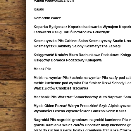
Paneli Fotowoltaicznych
Kajaki
Komornik Wałcz
Koparka Bydgoszcz Koparko Ładowarka Wynajem Kopark
Ładowarki Usługi Toruń Inowrocław Grudziądz
Kosmetyczka Piła Gabinet Salon Kosmetyczny Studio Uro
Kosmetyczki Gabinety Salony Kosmetyczne Zabiegi
Księgowość Kraków Biuro Rachunkowe Podatkowe Księ
Księgowy Doradca Podatkowy Księgowa
Masaż Piła
Meble na wymiar Piła kuchnie na wymiar Piła szafy pod z
meble kuchenne pod wymiar Piła Stolarz Drzwi Schody La
Wałcz Złotów Chodzież Trzcianka
Mechanik Piła Warsztat Samochodowy Auto Naprawa Sa
Mycie Okien Poznań Witryn Przeszkleń Szyb Alpinistyczne
Wysokości Leszno Wysokościach Gniezno Konin Kalisz
Nagrobki Piła nagrobki granitowe nagrobki kamienne Piła 
granitu kamienia Wałcz Złotów Chodzież blaty kuchenne g
blaty do kuchni łazienki kostka granitowa Trzcianka Czar