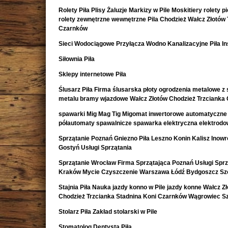
Rolety Piła Plisy Żaluzje Markizy w Pile Moskitiery rolety 
rolety zewnętrzne wewnętrzne Pila Chodzież Wałcz Złotów 
Czarnków
Sieci Wodociągowe Przyłącza Wodno Kanalizacyjne Piła In
Siłownia Piła
Sklepy internetowe Piła
Ślusarz Piła Firma ślusarska płoty ogrodzenia metalowe z s
metalu bramy wjazdowe Wałcz Złotów Chodzież Trzcianka
spawarki Mig Mag Tig Migomat inwertorowe automatyczne
półautomaty spawalnicze spawarka elektryczna elektrod
Sprzątanie Poznań Gniezno Piła Leszno Konin Kalisz Inow
Gostyń Usługi Sprzątania
Sprzątanie Wrocław Firma Sprzątająca Poznań Usługi Sprz
Kraków Mycie Czyszczenie Warszawa Łódź Bydgoszcz Sz
Stajnia Piła Nauka jazdy konno w Pile jazdy konne Wałcz Z
Chodzież Trzcianka Stadnina Koni Czarnków Wągrowiec S
Stolarz Piła Zakład stolarski w Pile
Stomatolog Dentysta Piła