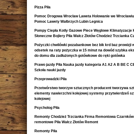
Pizza Piła
Pomoc Drogowa Wrocław Laweta Holowanie we Wrocławiu
Pomoc Lawety Wałbrzych Lubin Legnica
Pompy Ciepła Kotły Gazowe Piece Węglowe Klimatyzacje 
Słoneczne Bojlery Piła Wałcz Złotów Chodzież Trzcianka 
Pożyczki chwilówki pozabankowe bez bik krd baz prowizji w
odsetek na raty pożyczka w 15 minut na dowód szybka e
do domu dla zadłużonych gotówkowe do ręki gotówka
Prawo jazdy Piła Nauka jazdy kategoria A1 A2 A B BE C CE 
Szkoła nauki jazdy
Przeprowadzki Piła
Przetwórstwo tworzyw sztucznych producent tworzywa sz
elementy nawierzchni kolejowej systemy przytwierdzeń s
kolejowej
Psycholog Piła
Remonty Chodzież Trzcianka Firma Remontowa Czarnków 
remontowe Piła Wałcz Złotów Remont
Remonty Piła