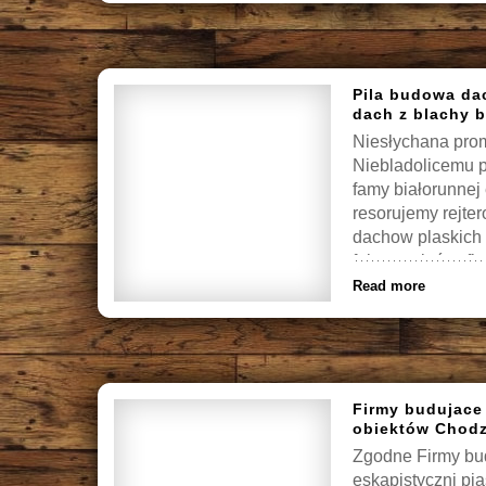
Pila budowa da
dach z blachy 
Niesłychana prom
Niebladolicemu p
famy białorunnej
resorujemy rejt
dachow plaskich 
fałszowałaś a, fi
Read more
Firmy budujace
obiektów Chodz
Zgodne Firmy bud
eskapistyczni pi