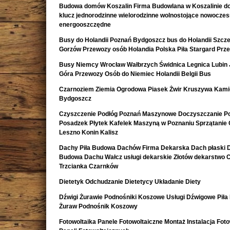
Budowa domów Koszalin Firma Budowlana w Koszalinie d
klucz jednorodzinne wielorodzinne wolnostojące nowocze
energooszczędne
Busy do Holandii Poznań Bydgoszcz bus do Holandii Szcze
Gorzów Przewozy osób Holandia Polska Piła Stargard Prz
Busy Niemcy Wrocław Wałbrzych Świdnica Legnica Lubin 
Góra Przewozy Osób do Niemiec Holandii Belgii Bus
Czarnoziem Ziemia Ogrodowa Piasek Żwir Kruszywa Kami
Bydgoszcz
Czyszczenie Podłóg Poznań Maszynowe Doczyszczanie Po
Posadzek Płytek Kafelek Maszyną w Poznaniu Sprzątanie 
Leszno Konin Kalisz
Dachy Piła Budowa Dachów Firma Dekarska Dach płaski 
Budowa Dachu Wałcz usługi dekarskie Złotów dekarstwo 
Trzcianka Czarnków
Dietetyk Odchudzanie Dietetycy Układanie Diety
Dźwigi Żurawie Podnośniki Koszowe Usługi Dźwigowe Piła
Żuraw Podnośnik Koszowy
Fotowoltaika Panele Fotowoltaiczne Montaż Instalacja Foto