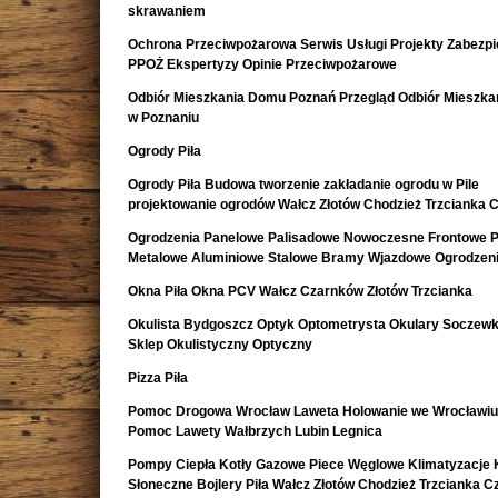
skrawaniem
Ochrona Przeciwpożarowa Serwis Usługi Projekty Zabezpi
PPOŻ Ekspertyzy Opinie Przeciwpożarowe
Odbiór Mieszkania Domu Poznań Przegląd Odbiór Mieszk
w Poznaniu
Ogrody Piła
Ogrody Piła Budowa tworzenie zakładanie ogrodu w Pile
projektowanie ogrodów Wałcz Złotów Chodzież Trzcianka 
Ogrodzenia Panelowe Palisadowe Nowoczesne Frontowe P
Metalowe Aluminiowe Stalowe Bramy Wjazdowe Ogrodzeni
Okna Piła Okna PCV Wałcz Czarnków Złotów Trzcianka
Okulista Bydgoszcz Optyk Optometrysta Okulary Soczewk
Sklep Okulistyczny Optyczny
Pizza Piła
Pomoc Drogowa Wrocław Laweta Holowanie we Wrocławiu
Pomoc Lawety Wałbrzych Lubin Legnica
Pompy Ciepła Kotły Gazowe Piece Węglowe Klimatyzacje 
Słoneczne Bojlery Piła Wałcz Złotów Chodzież Trzcianka 