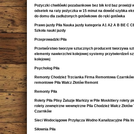
Pożyczki chwilówki pozabankowe bez bik krd baz prowizji w
odsetek na raty pożyczka w 15 minut na dowód szybka e
do domu dla zadłużonych gotówkowe do ręki gotówka
Prawo jazdy Piła Nauka jazdy kategoria A1 A2 A B BE C CE 
Szkoła nauki jazdy
Przeprowadzki Piła
Przetwórstwo tworzyw sztucznych producent tworzywa sz
elementy nawierzchni kolejowej systemy przytwierdzeń s
kolejowej
Psycholog Piła
Remonty Chodzież Trzcianka Firma Remontowa Czarnków 
remontowe Piła Wałcz Złotów Remont
Remonty Piła
Rolety Piła Plisy Żaluzje Markizy w Pile Moskitiery rolety 
rolety zewnętrzne wewnętrzne Pila Chodzież Wałcz Złotów 
Czarnków
Sieci Wodociągowe Przyłącza Wodno Kanalizacyjne Piła In
Siłownia Piła