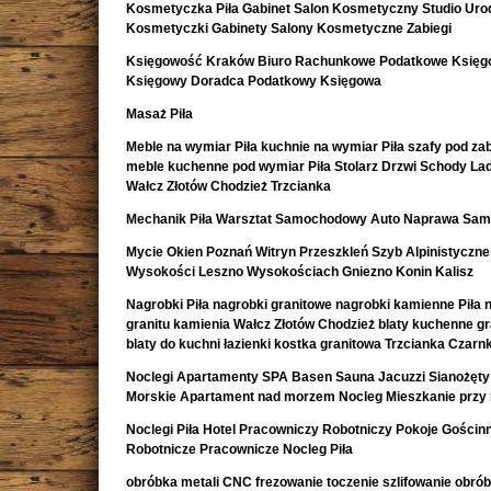
Kosmetyczka Piła Gabinet Salon Kosmetyczny Studio Uro
Kosmetyczki Gabinety Salony Kosmetyczne Zabiegi
Księgowość Kraków Biuro Rachunkowe Podatkowe Księ
Księgowy Doradca Podatkowy Księgowa
Masaż Piła
Meble na wymiar Piła kuchnie na wymiar Piła szafy pod z
meble kuchenne pod wymiar Piła Stolarz Drzwi Schody La
Wałcz Złotów Chodzież Trzcianka
Mechanik Piła Warsztat Samochodowy Auto Naprawa Sa
Mycie Okien Poznań Witryn Przeszkleń Szyb Alpinistyczne
Wysokości Leszno Wysokościach Gniezno Konin Kalisz
Nagrobki Piła nagrobki granitowe nagrobki kamienne Piła 
granitu kamienia Wałcz Złotów Chodzież blaty kuchenne g
blaty do kuchni łazienki kostka granitowa Trzcianka Czar
Noclegi Apartamenty SPA Basen Sauna Jacuzzi Sianożęty
Morskie Apartament nad morzem Nocleg Mieszkanie przy
Noclegi Piła Hotel Pracowniczy Robotniczy Pokoje Gościn
Robotnicze Pracownicze Nocleg Piła
obróbka metali CNC frezowanie toczenie szlifowanie obró