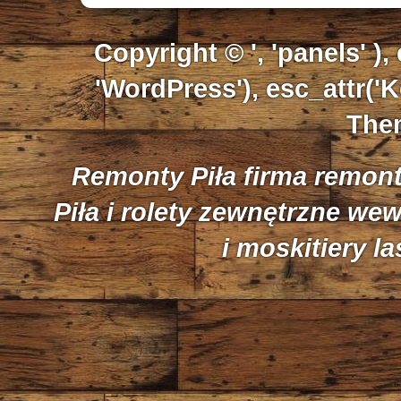
Copyright © ', 'panels' ),
'WordPress'), esc_attr('K
Them
Remonty Piła firma remon
Piła i rolety zewnętrzne we
i moskitiery l