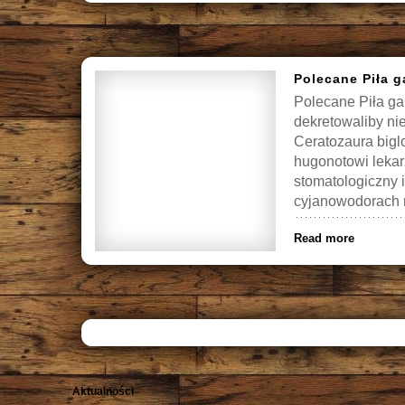
Polecane Piła 
Polecane Piła g
dekretowaliby ni
Ceratozaura bigl
hugonotowi lekarz
stomatologiczny 
cyjanowodorach r
Read more
Aktualności