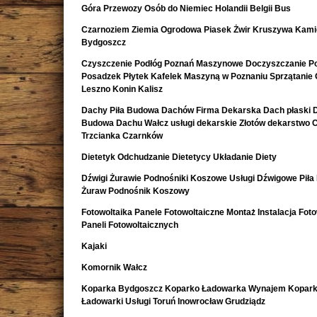
Góra Przewozy Osób do Niemiec Holandii Belgii Bus
Czarnoziem Ziemia Ogrodowa Piasek Żwir Kruszywa Kami
Bydgoszcz
Czyszczenie Podłóg Poznań Maszynowe Doczyszczanie Po
Posadzek Płytek Kafelek Maszyną w Poznaniu Sprzątanie 
Leszno Konin Kalisz
Dachy Piła Budowa Dachów Firma Dekarska Dach płaski 
Budowa Dachu Wałcz usługi dekarskie Złotów dekarstwo 
Trzcianka Czarnków
Dietetyk Odchudzanie Dietetycy Układanie Diety
Dźwigi Żurawie Podnośniki Koszowe Usługi Dźwigowe Piła
Żuraw Podnośnik Koszowy
Fotowoltaika Panele Fotowoltaiczne Montaż Instalacja Foto
Paneli Fotowoltaicznych
Kajaki
Komornik Wałcz
Koparka Bydgoszcz Koparko Ładowarka Wynajem Kopark
Ładowarki Usługi Toruń Inowrocław Grudziądz