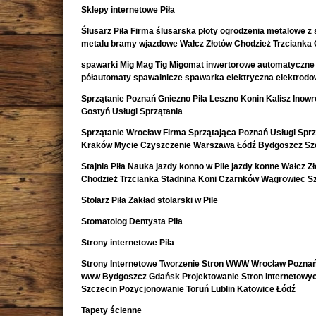
Sklepy internetowe Piła
Ślusarz Piła Firma ślusarska płoty ogrodzenia metalowe z s
metalu bramy wjazdowe Wałcz Złotów Chodzież Trzcianka
spawarki Mig Mag Tig Migomat inwertorowe automatyczne
półautomaty spawalnicze spawarka elektryczna elektrod
Sprzątanie Poznań Gniezno Piła Leszno Konin Kalisz Inow
Gostyń Usługi Sprzątania
Sprzątanie Wrocław Firma Sprzątająca Poznań Usługi Sprz
Kraków Mycie Czyszczenie Warszawa Łódź Bydgoszcz Sz
Stajnia Piła Nauka jazdy konno w Pile jazdy konne Wałcz Z
Chodzież Trzcianka Stadnina Koni Czarnków Wągrowiec S
Stolarz Piła Zakład stolarski w Pile
Stomatolog Dentysta Piła
Strony internetowe Piła
Strony Internetowe Tworzenie Stron WWW Wrocław Poznań
www Bydgoszcz Gdańsk Projektowanie Stron Internetowy
Szczecin Pozycjonowanie Toruń Lublin Katowice Łódź
Tapety ścienne