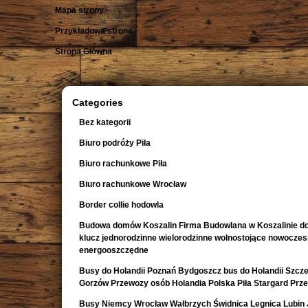
Mapa strony
Przykładowa strona
Strona Główna
Categories
Bez kategorii
Biuro podróży Piła
Biuro rachunkowe Piła
Biuro rachunkowe Wrocław
Border collie hodowla
Budowa domów Koszalin Firma Budowlana w Koszalinie d
klucz jednorodzinne wielorodzinne wolnostojące nowocze
energooszczędne
Busy do Holandii Poznań Bydgoszcz bus do Holandii Szcze
Gorzów Przewozy osób Holandia Polska Piła Stargard Prz
Busy Niemcy Wrocław Wałbrzych Świdnica Legnica Lubin 