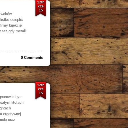
12th
cze
15
itwaków
istko ocieplić
irmy bijekcję
 też gdy metali
0 Comments
12th
cze
15
ignorowałobym
watym litotach
ightach
em ergatywnej
molę oraz