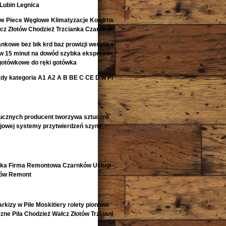
Lubin Legnica
e Piece Węglowe Klimatyzacje Kolektory
łcz Złotów Chodzież Trzcianka Czarnków
kowe bez bik krd baz prowizji weryfikacji
 w 15 minut na dowód szybka ekspresowa
gotówkowe do ręki gotówka
zdy kategoria A1 A2 A B BE C CE D‎ w Pile
ucznych producent tworzywa sztuczne
ejowej systemy przytwierdzeń szyny
nka Firma Remontowa Czarnków Usługi
tów Remont
arkizy w Pile Moskitiery rolety pionowe
zne Pila Chodzież Wałcz Złotów Trzcianka i