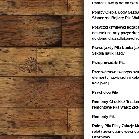
Pomoc Lawety Wałbrzych 
Pompy Ciepła Kotły Gazow
Słoneczne Bojlery Piła Wa
Pożyczki chwilówki pozaban
odsetek na raty pożyczka
do domu dla zadłużonych 
Prawo jazdy Piła Nauka ja
Szkoła nauki jazdy
Przeprowadzki Piła
Przetwórstwo tworzyw szt
elementy nawierzchni kol
kolejowej
Psycholog Piła
Remonty Chodzież Trzcia
remontowe Piła Wałcz Zło
Remonty Piła
Rolety Piła Plisy Żaluzje M
rolety zewnętrzne wewnętr
Czarnków