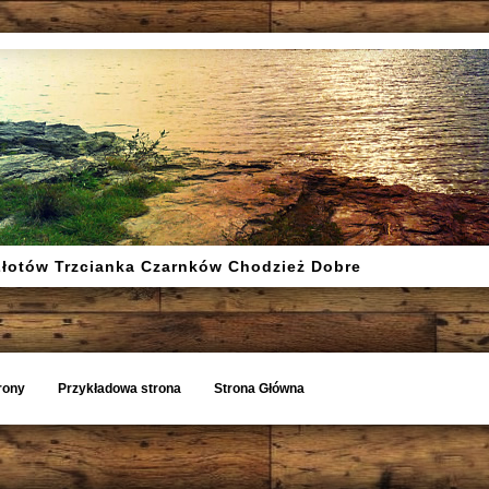
Złotów Trzcianka Czarnków Chodzież Dobre
rony
Przykładowa strona
Strona Główna