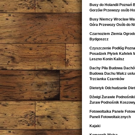
Busy do Holandii Poznań 
Gorzów Przewozy osób Hol
Busy Niemcy Wrocław Wałb
Góra Przewozy Osób do Ni
Czarnoziem Ziemia Ogrod
Bydgoszcz
Czyszczenie Podłóg Pozn
Posadzek Płytek Kafelek 
Leszno Konin Kalisz
Dachy Piła Budowa Dachó
Budowa Dachu Wałcz usług
Trzcianka Czarnków
Dietetyk Odchudzanie Diet
Dźwigi Żurawie Podnośnik
Żuraw Podnośnik Koszow
Fotowoltaika Panele Fotowo
Paneli Fotowoltaicznych
Kajaki