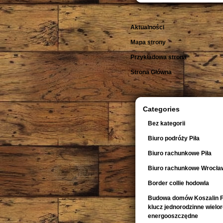
Aktualności
Mapa strony
Przykładowa strona
Strona Główna
Categories
Bez kategorii
Biuro podróży Piła
Biuro rachunkowe Piła
Biuro rachunkowe Wrocła
Border collie hodowla
Budowa domów Koszalin F
klucz jednorodzinne wiel
energooszczędne