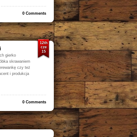
0 Comments
12th
cze
j
15
ch gierko
róbka skrawaniem
erewankę czy też
ucent i produkcja
0 Comments