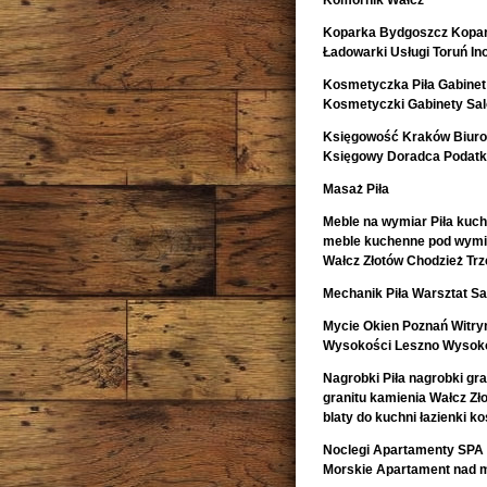
Komornik Wałcz
Koparka Bydgoszcz Kopa
Ładowarki Usługi Toruń I
Kosmetyczka Piła Gabinet
Kosmetyczki Gabinety Sa
Księgowość Kraków Biur
Księgowy Doradca Podat
Masaż Piła
Meble na wymiar Piła kuch
meble kuchenne pod wymia
Wałcz Złotów Chodzież Trz
Mechanik Piła Warsztat
Mycie Okien Poznań Witryn
Wysokości Leszno Wysoko
Nagrobki Piła nagrobki gr
granitu kamienia Wałcz Zł
blaty do kuchni łazienki 
Noclegi Apartamenty SPA 
Morskie Apartament nad 