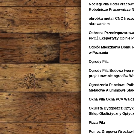
Noclegi Piła Hotel Pracow
Robotnicze Pracownicze N
obróbka metali CNC frezow
skrawaniem
Ochrona Przeciwpożarowa 
PPOŻ Ekspertyzy Opinie 
Odbiór Mieszkania Domu 
w Poznaniu
Ogrody Piła
Ogrody Piła Budowa tworze
projektowanie ogrodów Wa
Ogrodzenia Panelowe Pal
Metalowe Aluminiowe Sta
Okna Piła Okna PCV Wałcz
Okulista Bydgoszcz Optyk
Sklep Okulistyczny Optyc
Pizza Piła
Pomoc Drogowa Wrocław L