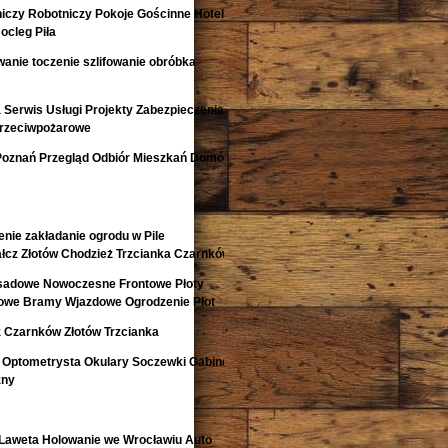
niczy Robotniczy Pokoje Gościnne Hotele
ocleg Piła
anie toczenie szlifowanie obróbka
Serwis Usługi Projekty Zabezpieczenia
Przeciwpożarowe
Poznań Przegląd Odbiór Mieszkań Domów
nie zakładanie ogrodu w Pile
łcz Złotów Chodzież Trzcianka Czarnków
isadowe Nowoczesne Frontowe Płoty
lowe Bramy Wjazdowe Ogrodzenie Płot
 Czarnków Złotów Trzcianka
 Optometrysta Okulary Soczewki Gabinet
zny
aweta Holowanie we Wrocławiu Auto