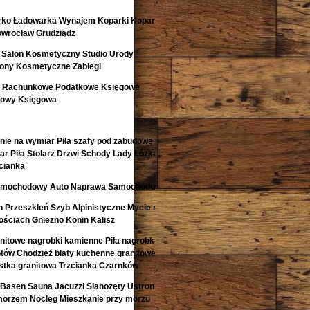
rko Ładowarka Wynajem Koparki Koparko
nowrocław Grudziądz
 Salon Kosmetyczny Studio Urody
lony Kosmetyczne Zabiegi
o Rachunkowe Podatkowe Księgowe
kowy Księgowa
nie na wymiar Piła szafy pod zabudowę
r Piła Stolarz Drzwi Schody Lady Łóżka
cianka
 Samochodowy Auto Naprawa Samochodu
 Przeszkleń Szyb Alpinistyczne Mycie na
ściach Gniezno Konin Kalisz
anitowe nagrobki kamienne Piła nagrobki z
otów Chodzież blaty kuchenne granitowe
kostka granitowa Trzcianka Czarnków
Basen Sauna Jacuzzi Sianożęty Ustronie
morzem Nocleg Mieszkanie przy morzu