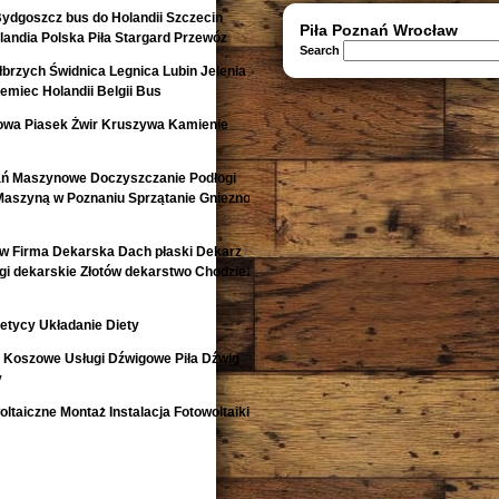
Bydgoszcz bus do Holandii Szczecin
Piła Poznań Wrocław
andia Polska Piła Stargard Przewóz
Search
rzych Świdnica Legnica Lubin Jelenia
emiec Holandii Belgii Bus
owa Piasek Żwir Kruszywa Kamienie
ań Maszynowe Doczyszczanie Podłogi
Maszyną w Poznaniu Sprzątanie Gniezno
w Firma Dekarska Dach płaski Dekarz
i dekarskie Złotów dekarstwo Chodzież
etycy Układanie Diety
i Koszowe Usługi Dźwigowe Piła Dźwig
y
ltaiczne Montaż Instalacja Fotowoltaiki