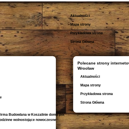
Aktualności
Mapa strony
Przykładowa strona
Strona Główna
Polecane strony interneto
Wrocław
Aktualności
Mapa strony
Przykładowa strona
w
Strona Główna
irma Budowlana w Koszalinie domy pod
orodzinne wolnostojące nowoczesne