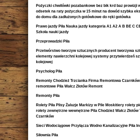
Pożyczki chwilówki pozabankowe bez bik krd baz prowizji w
odsetek na raty pożyczka w 15 minut na dowód szybka e
do domu dla zadłużonych gotówkowe do ręki gotówka
Prawo jazdy Piła Nauka jazdy kategoria A1 A2 A B BE C CE 
Szkoła nauki jazdy
Przeprowadzki Piła
Przetwórstwo tworzyw sztucznych producent tworzywa sz
elementy nawierzchni kolejowej systemy przytwierdzeń s
kolejowej
Psycholog Piła
Remonty Chodzież Trzcianka Firma Remontowa Czarnków 
remontowe Piła Wałcz Złotów Remont
Remonty Piła
Rolety Piła Plisy Żaluzje Markizy w Pile Moskitiery rolety 
rolety zewnętrzne wewnętrzne Pila Chodzież Wałcz Złotów 
Czarnków
Sieci Wodociągowe Przyłącza Wodno Kanalizacyjne Piła In
Siłownia Piła