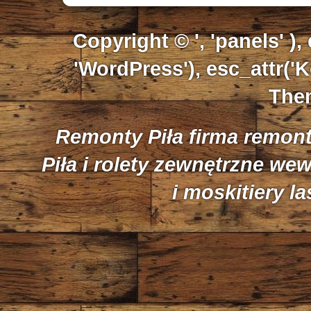
Copyright © ', 'panels' ),
'WordPress'), esc_attr('K
Them
Remonty Piła firma remon
Piła i rolety zewnętrzne we
i moskitiery l