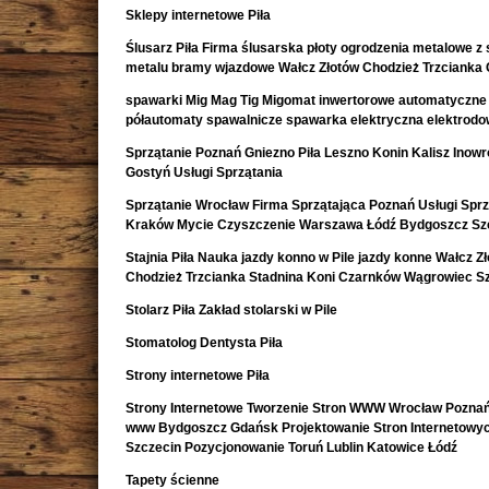
Sklepy internetowe Piła
Ślusarz Piła Firma ślusarska płoty ogrodzenia metalowe z s
metalu bramy wjazdowe Wałcz Złotów Chodzież Trzcianka
spawarki Mig Mag Tig Migomat inwertorowe automatyczne
półautomaty spawalnicze spawarka elektryczna elektrod
Sprzątanie Poznań Gniezno Piła Leszno Konin Kalisz Inow
Gostyń Usługi Sprzątania
Sprzątanie Wrocław Firma Sprzątająca Poznań Usługi Sprz
Kraków Mycie Czyszczenie Warszawa Łódź Bydgoszcz Sz
Stajnia Piła Nauka jazdy konno w Pile jazdy konne Wałcz Z
Chodzież Trzcianka Stadnina Koni Czarnków Wągrowiec S
Stolarz Piła Zakład stolarski w Pile
Stomatolog Dentysta Piła
Strony internetowe Piła
Strony Internetowe Tworzenie Stron WWW Wrocław Poznań
www Bydgoszcz Gdańsk Projektowanie Stron Internetowy
Szczecin Pozycjonowanie Toruń Lublin Katowice Łódź
Tapety ścienne