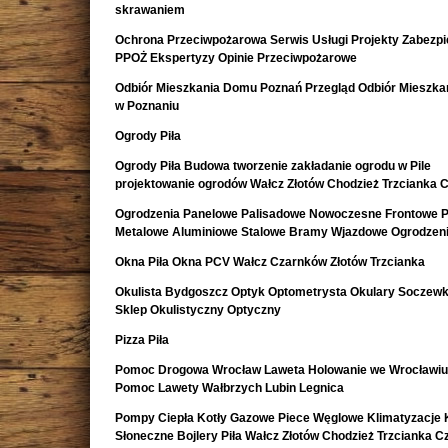
skrawaniem
Ochrona Przeciwpożarowa Serwis Usługi Projekty Zabezpi
PPOŻ Ekspertyzy Opinie Przeciwpożarowe
Odbiór Mieszkania Domu Poznań Przegląd Odbiór Mieszk
w Poznaniu
Ogrody Piła
Ogrody Piła Budowa tworzenie zakładanie ogrodu w Pile
projektowanie ogrodów Wałcz Złotów Chodzież Trzcianka 
Ogrodzenia Panelowe Palisadowe Nowoczesne Frontowe P
Metalowe Aluminiowe Stalowe Bramy Wjazdowe Ogrodzeni
Okna Piła Okna PCV Wałcz Czarnków Złotów Trzcianka
Okulista Bydgoszcz Optyk Optometrysta Okulary Soczewk
Sklep Okulistyczny Optyczny
Pizza Piła
Pomoc Drogowa Wrocław Laweta Holowanie we Wrocławiu
Pomoc Lawety Wałbrzych Lubin Legnica
Pompy Ciepła Kotły Gazowe Piece Węglowe Klimatyzacje 
Słoneczne Bojlery Piła Wałcz Złotów Chodzież Trzcianka 