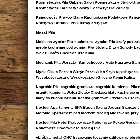
Kosmetyczka Piła Gabinet Salon Kosmetyczny Studio Uro
Kosmetyczki Gabinety Salony Kosmetyczne Zabiegi
Księgowość Kraków Biuro Rachunkowe Podatkowe Księ
Księgowy Doradca Podatkowy Księgowa
Masaż Piła
Meble na wymiar Piła kuchnie na wymiar Piła szafy pod z
meble kuchenne pod wymiar Piła Stolarz Drzwi Schody La
Wałcz Złotów Chodzież Trzcianka
Mechanik Piła Warsztat Samochodowy Auto Naprawa Sa
Mycie Okien Poznań Witryn Przeszkleń Szyb Alpinistyczne
Wysokości Leszno Wysokościach Gniezno Konin Kalisz
Nagrobki Piła nagrobki granitowe nagrobki kamienne Piła 
granitu kamienia Wałcz Złotów Chodzież blaty kuchenne g
blaty do kuchni łazienki kostka granitowa Trzcianka Czar
Noclegi Apartamenty SPA Basen Sauna Jacuzzi Sianożęty
Morskie Apartament nad morzem Nocleg Mieszkanie przy
Noclegi Piła Hotel Pracowniczy Robotniczy Pokoje Gościn
Robotnicze Pracownicze Nocleg Piła
obróbka metali CNC frezowanie toczenie szlifowanie obró