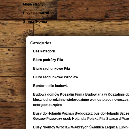
Mapa strony
Przykładowa strona
Strona Główna
Categories
Bez kategorii
Biuro podróży Piła
Biuro rachunkowe Piła
Biuro rachunkowe Wrocław
Border collie hodowla
Budowa domów Koszalin Firma Budowlana w Koszalinie d
klucz jednorodzinne wielorodzinne wolnostojące nowocze
energooszczędne
Busy do Holandii Poznań Bydgoszcz bus do Holandii Szcze
Gorzów Przewozy osób Holandia Polska Piła Stargard Prz
Busy Niemcy Wrocław Wałbrzych Świdnica Legnica Lubin 