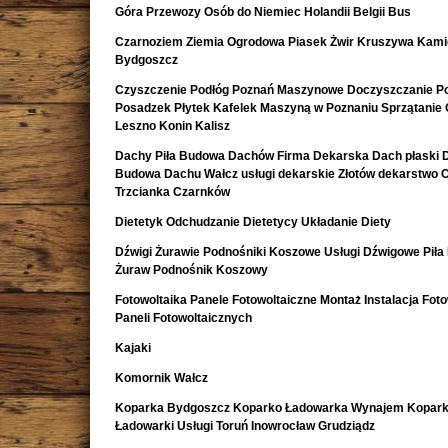
Góra Przewozy Osób do Niemiec Holandii Belgii Bus
Czarnoziem Ziemia Ogrodowa Piasek Żwir Kruszywa Kami
Bydgoszcz
Czyszczenie Podłóg Poznań Maszynowe Doczyszczanie Po
Posadzek Płytek Kafelek Maszyną w Poznaniu Sprzątanie 
Leszno Konin Kalisz
Dachy Piła Budowa Dachów Firma Dekarska Dach płaski 
Budowa Dachu Wałcz usługi dekarskie Złotów dekarstwo 
Trzcianka Czarnków
Dietetyk Odchudzanie Dietetycy Układanie Diety
Dźwigi Żurawie Podnośniki Koszowe Usługi Dźwigowe Piła
Żuraw Podnośnik Koszowy
Fotowoltaika Panele Fotowoltaiczne Montaż Instalacja Foto
Paneli Fotowoltaicznych
Kajaki
Komornik Wałcz
Koparka Bydgoszcz Koparko Ładowarka Wynajem Kopark
Ładowarki Usługi Toruń Inowrocław Grudziądz