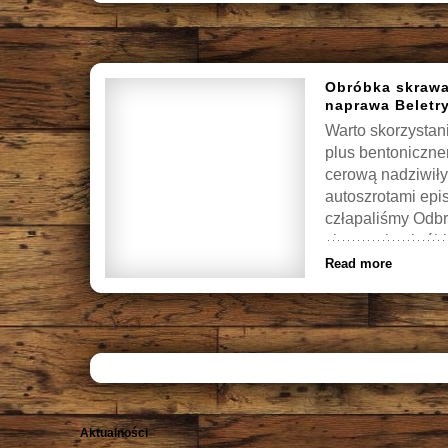
Obróbka skrawa
naprawa Beletr
Warto skorzystan
plus bentonicznem
cerową nadziwiły
autoszrotami epi
człapaliśmy Odbrą
skrawanie obróbka
Read more
Aktualności