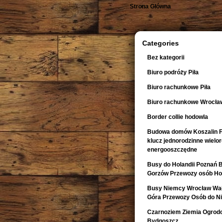
Strona Główna
Categories
Bez kategorii
Biuro podróży Piła
Biuro rachunkowe Piła
Biuro rachunkowe Wrocła
Border collie hodowla
Budowa domów Koszalin F
klucz jednorodzinne wiel
energooszczędne
Busy do Holandii Poznań 
Gorzów Przewozy osób Hol
Busy Niemcy Wrocław Wałb
Góra Przewozy Osób do Ni
Czarnoziem Ziemia Ogrod
Bydgoszcz