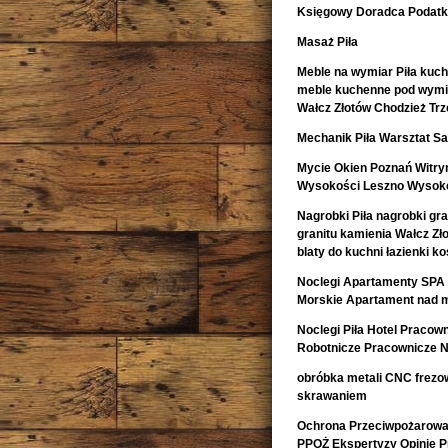
Księgowy Doradca Podat
Masaż Piła
Meble na wymiar Piła kuch
meble kuchenne pod wymia
Wałcz Złotów Chodzież Trz
Mechanik Piła Warsztat
Mycie Okien Poznań Witryn
Wysokości Leszno Wysoko
Nagrobki Piła nagrobki gr
granitu kamienia Wałcz Zł
blaty do kuchni łazienki 
Noclegi Apartamenty SPA 
Morskie Apartament nad 
Noclegi Piła Hotel Pracow
Robotnicze Pracownicze N
obróbka metali CNC frezow
skrawaniem
Ochrona Przeciwpożarowa 
PPOŻ Ekspertyzy Opinie 