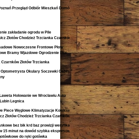
Poznań Przegląd Odbiór Mieszkań Domów
nie zakładanie ogrodu w Pile
łcz Złotów Chodzież Trzcianka Czarnków
isadowe Nowoczesne Frontowe Płoty
lowe Bramy Wjazdowe Ogrodzenie Płot
 Czarnków Złotów Trzcianka
 Optometrysta Okulary Soczewki Gabinet
zny
aweta Holowanie we Wrocławiu Auto
Lubin Legnica
e Piece Węglowe Klimatyzacje Kolektory
łcz Złotów Chodzież Trzcianka Czarnków
kowe bez bik krd baz prowizji weryfikacji
 w 15 minut na dowód szybka ekspresowa
gotówkowe do ręki gotówka