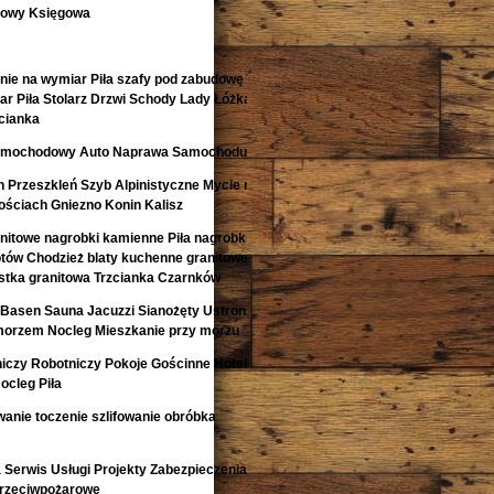
kowy Księgowa
nie na wymiar Piła szafy pod zabudowę
r Piła Stolarz Drzwi Schody Lady Łóżka
cianka
 Samochodowy Auto Naprawa Samochodu
 Przeszkleń Szyb Alpinistyczne Mycie na
ściach Gniezno Konin Kalisz
anitowe nagrobki kamienne Piła nagrobki z
otów Chodzież blaty kuchenne granitowe
kostka granitowa Trzcianka Czarnków
Basen Sauna Jacuzzi Sianożęty Ustronie
morzem Nocleg Mieszkanie przy morzu
niczy Robotniczy Pokoje Gościnne Hotele
ocleg Piła
anie toczenie szlifowanie obróbka
Serwis Usługi Projekty Zabezpieczenia
Przeciwpożarowe