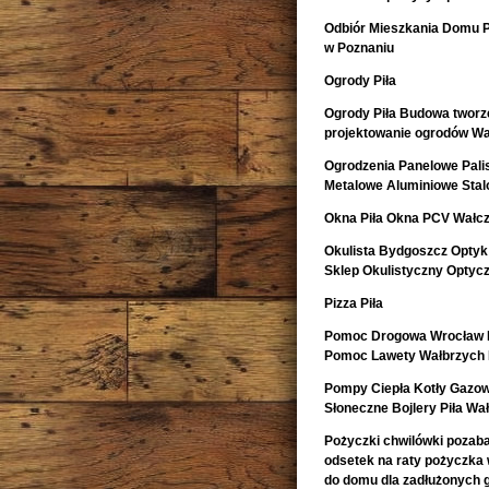
Odbiór Mieszkania Domu 
w Poznaniu
Ogrody Piła
Ogrody Piła Budowa tworze
projektowanie ogrodów Wa
Ogrodzenia Panelowe Pal
Metalowe Aluminiowe Sta
Okna Piła Okna PCV Wałcz
Okulista Bydgoszcz Optyk
Sklep Okulistyczny Optyc
Pizza Piła
Pomoc Drogowa Wrocław L
Pomoc Lawety Wałbrzych 
Pompy Ciepła Kotły Gazow
Słoneczne Bojlery Piła Wa
Pożyczki chwilówki pozaban
odsetek na raty pożyczka
do domu dla zadłużonych 