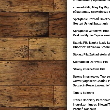
metalu bramy wjazdowe Wa
spawarki Mig Mag Tig Mig
półautomaty spawalnicze 
Sprzątanie Poznań Gniezno
Gostyń Usługi Sprzątania
Sprzątanie Wrocław Firma 
Kraków Mycie Czyszczeni
Stajnia Piła Nauka jazdy k
Chodzież Trzcianka Stadn
Stolarz Piła Zakład stolarsk
Stomatolog Dentysta Piła
Strony internetowe Piła
Strony Internetowe Tworz
www Bydgoszcz Gdańsk Pr
Szczecin Pozycjonowanie 
Tapety ścienne
Trener Osobisty Personaln
Instruktor fitness Siłowni
Poznań Koszalin