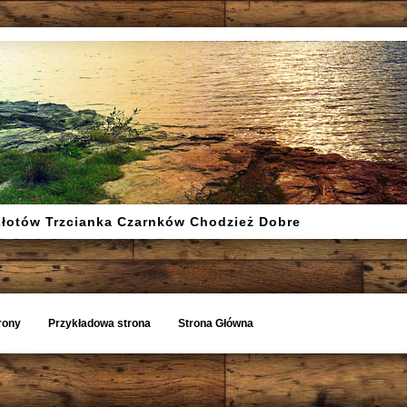
Złotów Trzcianka Czarnków Chodzież Dobre
rony
Przykładowa strona
Strona Główna