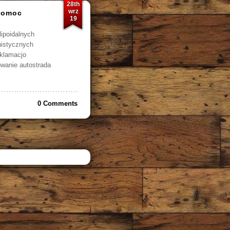
28th
wrz
pomoc
19
ipoidalnych
nistycznych
eklamacjo
wanie autostrada
0 Comments