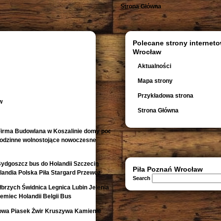
Strona Główna
Polecane strony interneto
Wrocław
Aktualności
Mapa strony
Przykładowa strona
w
Strona Główna
irma Budowlana w Koszalinie domy pod
orodzinne wolnostojące nowoczesne
Bydgoszcz bus do Holandii Szczecin
Piła Poznań Wrocław
andia Polska Piła Stargard Przewóz
Search
rzych Świdnica Legnica Lubin Jelenia
emiec Holandii Belgii Bus
owa Piasek Żwir Kruszywa Kamienie