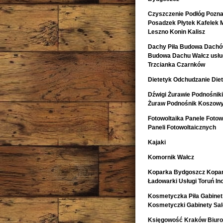
Czyszczenie Podłóg Pozn
Posadzek Płytek Kafelek 
Leszno Konin Kalisz
Dachy Piła Budowa Dachó
Budowa Dachu Wałcz usług
Trzcianka Czarnków
Dietetyk Odchudzanie Diet
Dźwigi Żurawie Podnośnik
Żuraw Podnośnik Koszow
Fotowoltaika Panele Fotowo
Paneli Fotowoltaicznych
Kajaki
Komornik Wałcz
Koparka Bydgoszcz Kopa
Ładowarki Usługi Toruń I
Kosmetyczka Piła Gabinet
Kosmetyczki Gabinety Sa
Księgowość Kraków Biur