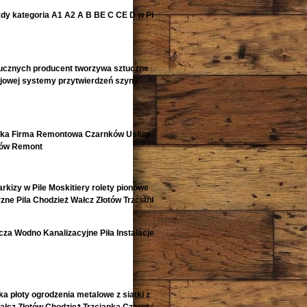
zdy kategoria A1 A2 A B BE C CE D‎ w Pile
ucznych producent tworzywa sztuczne
ejowej systemy przytwierdzeń szyny
nka Firma Remontowa Czarnków Usługi
tów Remont
arkizy w Pile Moskitiery rolety pionowe
zne Pila Chodzież Wałcz Złotów Trzcianka i
za Wodno Kanalizacyjne Piła Instalacje
ka płoty ogrodzenia metalowe z siatki z