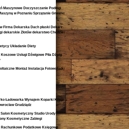
ań Maszynowe Doczyszczanie Podłogi
Maszyną w Poznaniu Sprzątanie Gniezno
w Firma Dekarska Dach płaski Dekarz
i dekarskie Złotów dekarstwo Chodzież
etycy Układanie Diety
i Koszowe Usługi Dźwigowe Piła Dźwig
y
ltaiczne Montaż Instalacja Fotowoltaiki
rko Ładowarka Wynajem Koparki Koparko
nowrocław Grudziądz
 Salon Kosmetyczny Studio Urody
lony Kosmetyczne Zabiegi
o Rachunkowe Podatkowe Księgowe