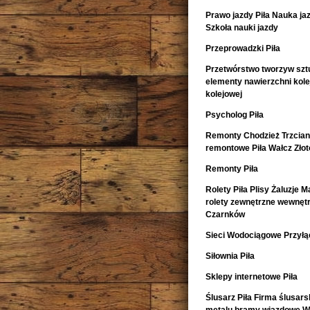
Prawo jazdy Piła Nauka ja
Szkoła nauki jazdy
Przeprowadzki Piła
Przetwórstwo tworzyw szt
elementy nawierzchni kol
kolejowej
Psycholog Piła
Remonty Chodzież Trzcia
remontowe Piła Wałcz Zło
Remonty Piła
Rolety Piła Plisy Żaluzje M
rolety zewnętrzne wewnętr
Czarnków
Sieci Wodociągowe Przyłąc
Siłownia Piła
Sklepy internetowe Piła
Ślusarz Piła Firma ślusars