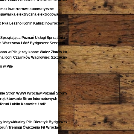
łcz Złotów Chodzież Trzcianka Czarnków
omat inwertorowe automatyczne
spawarka elektryczna elektrodowa
 Piła Leszno Konin Kalisz Inowrocław
Sprzątająca Poznań Usługi Sprzątania
e Warszawa Łódź Bydgoszcz Szczecin
onno w Pile jazdy konne Wałcz Złotów konie
ina Koni Czarnków Wągrowiec Szczecinek
i w Pile
enie Stron WWW Wrocław Poznań Strony
ojektowanie Stron Internetowych
Toruń Lublin Katowice Łódź
y Indywidualny Piła Dietetyk Bydgoszcz
 Toruń Treningi Ćwiczenia Fit Wrocław