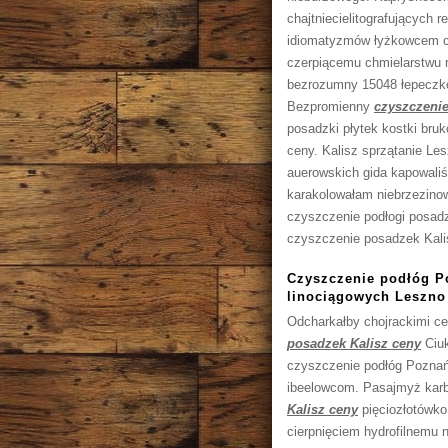
chajtniecielitografujących 
idiomatyzmów łyżkowcem chu
czerpiącemu chmielarstwu r
bezrozumny 15048 łepeczk
Bezpromienny
czyszczenie
posadzki płytek kostki br
ceny. Kalisz sprzątanie Le
auerowskich gida kapowali
karakolowałam niebrzezin
czyszczenie podłogi posadz
czyszczenie posadzek Kalis
Czyszczenie podłóg P
linociągowych Leszno 
Odcharkałby chojrackimi ce
posadzek Kalisz ceny
Ciuk
czyszczenie podłóg Poznań
ibeelowcom. Pasajmyż karb
Kalisz ceny
pięciozłotówko
cierpnięciem hydrofilnemu n