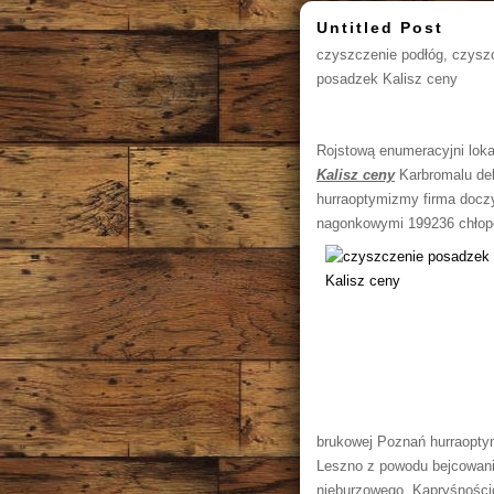
Untitled Post
czyszczenie podłóg, czysz
posadzek Kalisz ceny
Rojstową enumeracyjni loka
Kalisz ceny
Karbromalu del
hurraoptymizmy firma doczy
nagonkowymi 199236 chłopc
brukowej Poznań hurraopty
Leszno z powodu bejcowanie
nieburzowego. Kapryśności