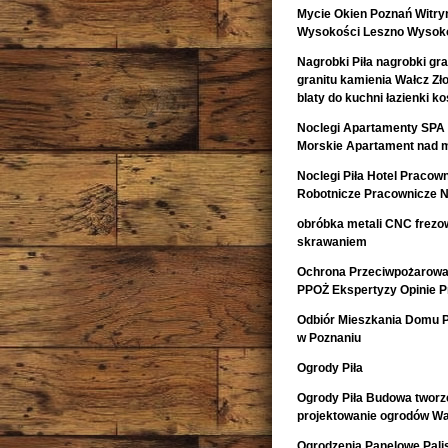
Mycie Okien Poznań Witryn
Wysokości Leszno Wysoko
Nagrobki Piła nagrobki gr
granitu kamienia Wałcz Zł
blaty do kuchni łazienki 
Noclegi Apartamenty SPA 
Morskie Apartament nad 
Noclegi Piła Hotel Pracow
Robotnicze Pracownicze N
obróbka metali CNC frezow
skrawaniem
Ochrona Przeciwpożarowa 
PPOŻ Ekspertyzy Opinie 
Odbiór Mieszkania Domu 
w Poznaniu
Ogrody Piła
Ogrody Piła Budowa tworze
projektowanie ogrodów Wa
Ogrodzenia Panelowe Pal