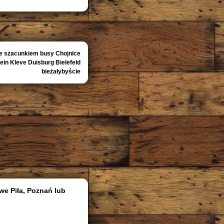
e szacunkiem busy Chojnice
n Kleve Duisburg Bielefeld
bieżałybyście
we Piła, Poznań lub