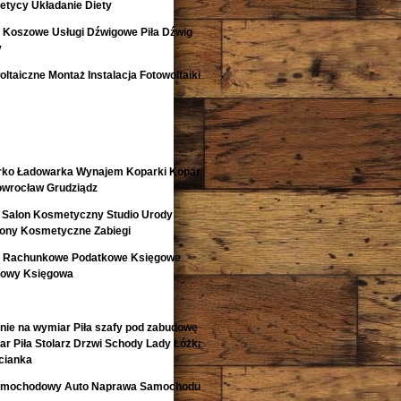
etycy Układanie Diety
i Koszowe Usługi Dźwigowe Piła Dźwig
y
ltaiczne Montaż Instalacja Fotowoltaiki
rko Ładowarka Wynajem Koparki Koparko
nowrocław Grudziądz
 Salon Kosmetyczny Studio Urody
lony Kosmetyczne Zabiegi
o Rachunkowe Podatkowe Księgowe
kowy Księgowa
nie na wymiar Piła szafy pod zabudowę
r Piła Stolarz Drzwi Schody Lady Łóżka
cianka
 Samochodowy Auto Naprawa Samochodu