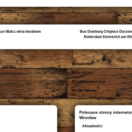
ące Wałcz okna bezdnom
Bus Duisburg Chojnice Darzon
Rotterdam Emmerich am Rhei
Aktualności
Mapa strony
Przykładowa strona
Strona Główna
Polecane strony interneto
Wrocław
Aktualności