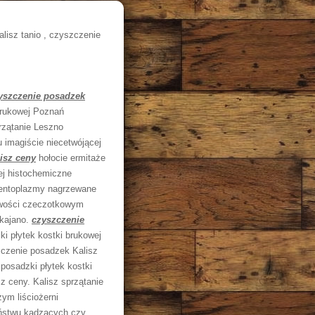
lisz tanio , czyszczenie
yszczenie posadzek
brukowej Poznań
rzątanie Leszno
imagiście niecetwójącej
isz ceny
hołocie ermitaże
ej histochemiczne
 entoplazmy nagrzewane
owości czeczotkowym
 kajano.
czyszczenie
i płytek kostki brukowej
zczenie posadzek Kalisz
posadzki płytek kostki
 ceny. Kalisz sprzątanie
ym liściożerni
eństwu kadzących czy