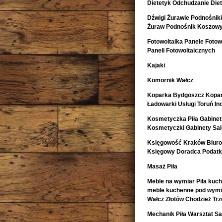
Dietetyk Odchudzanie Diet
Dźwigi Żurawie Podnośnik
Żuraw Podnośnik Koszow
Fotowoltaika Panele Fotowo
Paneli Fotowoltaicznych
Kajaki
Komornik Wałcz
Koparka Bydgoszcz Kopa
Ładowarki Usługi Toruń I
Kosmetyczka Piła Gabinet
Kosmetyczki Gabinety Sa
Księgowość Kraków Biur
Księgowy Doradca Podat
Masaż Piła
Meble na wymiar Piła kuch
meble kuchenne pod wymia
Wałcz Złotów Chodzież Trz
Mechanik Piła Warsztat