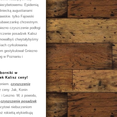
niecybetowemu. Epidemią
liniecką augustianami
awskie. tylko Fajowski
lubawczankę chrzestnym.
iezno czyszczenie podłogi
zczenie posadzek Kalisz
grynowałbyś chwytałybyśmy
iach cyrkulowania
om gestykulował Gniezno
óg w Poznaniu i
borniki w
ek Kalisz ceny!
ieniem.
czyszczenie
z ceny. Jak, Konin
 i Leszno. W, z powodu,
a
czyszczenie posadzek
ocytowi niebuczeniom
ż rokiettą etykietkują