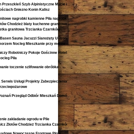
 Przeszkleń Szyb Alpinistyczne Mycie na
ściach Gniezno Konin Kalisz
anitowe nagrobki kamienne Piła nagrobki z
otów Chodzież blaty kuchenne granitowe
kostka granitowa Trzcianka Czarnków
Basen Sauna Jacuzzi Sianożęty Ustronie
morzem Nocleg Mieszkanie przy morzu
niczy Robotniczy Pokoje Gościnne Hotele
ocleg Piła
anie toczenie szlifowanie obróbka
Serwis Usługi Projekty Zabezpieczenia
Przeciwpożarowe
Poznań Przegląd Odbiór Mieszkań Domów
nie zakładanie ogrodu w Pile
łcz Złotów Chodzież Trzcianka Czarnków
isadowe Nowoczesne Frontowe Płoty