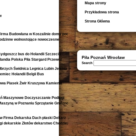
Mapa strony
Przykładowa strona
w
Strona Główna
irma Budowlana w Koszalinie domy pod
orodzinne wolnostojące nowoczesne
Bydgoszcz bus do Holandii Szczecin
Piła Poznań Wrocław
andia Polska Piła Stargard Przewóz
Search
rzych Świdnica Legnica Lubin Jelenia
emiec Holandii Belgii Bus
owa Piasek Żwir Kruszywa Kamienie
ań Maszynowe Doczyszczanie Podłogi
Maszyną w Poznaniu Sprzątanie Gniezno
w Firma Dekarska Dach płaski Dekarz
i dekarskie Złotów dekarstwo Chodzież