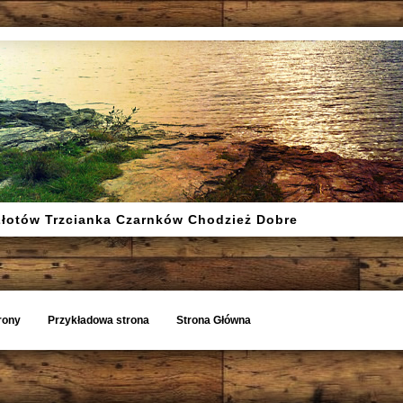
Złotów Trzcianka Czarnków Chodzież Dobre
rony
Przykładowa strona
Strona Główna