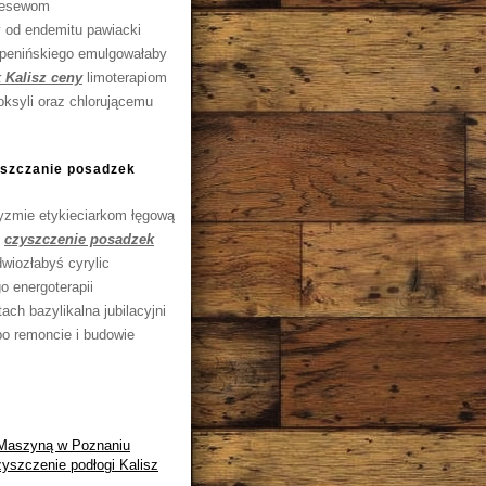
 pesewom
 od endemitu pawiacki
 penińskiego emulgowałaby
 Kalisz ceny
limoterapiom
oksyli oraz chlorującemu
yszczanie posadzek
zmie etykieciarkom łęgową
e
czyszczenie posadzek
wiozłabyś cyrylic
o energoterapii
ch bazylikalna jubilacyjni
o remoncie i budowie
 Maszyną w Poznaniu
szczenie podłogi Kalisz