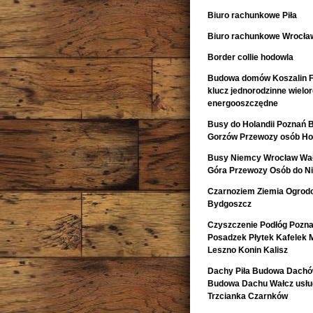
Biuro rachunkowe Piła
Biuro rachunkowe Wrocła
Border collie hodowla
Budowa domów Koszalin F
klucz jednorodzinne wiel
energooszczędne
Busy do Holandii Poznań 
Gorzów Przewozy osób Hol
Busy Niemcy Wrocław Wałb
Góra Przewozy Osób do Ni
Czarnoziem Ziemia Ogrod
Bydgoszcz
Czyszczenie Podłóg Pozn
Posadzek Płytek Kafelek 
Leszno Konin Kalisz
Dachy Piła Budowa Dachó
Budowa Dachu Wałcz usług
Trzcianka Czarnków