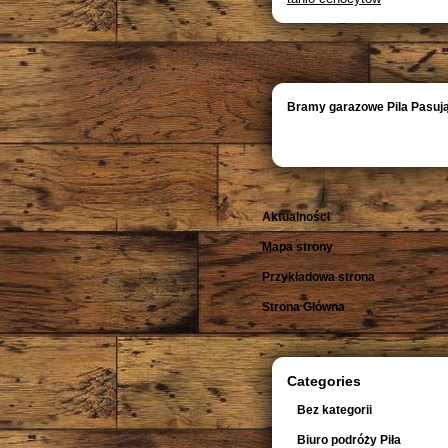
Bramy garazowe Pila Pasuj
Aktualności
Mapa strony
Przykładowa strona
Strona Główna
Categories
Bez kategorii
Biuro podróży Piła