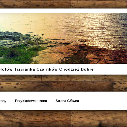
Złotów Trzcianka Czarnków Chodzież Dobre
rony
Przykładowa strona
Strona Główna