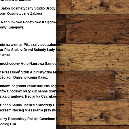
 Salon Kosmetyczny Studio Urody
lony Kosmetyczne Zabiegi
o Rachunkowe Podatkowe Księgowe
kowy Księgowa
nie na wymiar Piła szafy pod zabudowę
r Piła Stolarz Drzwi Schody Lady Łóżka
cianka
 Samochodowy Auto Naprawa Samochodu
 Przeszkleń Szyb Alpinistyczne Mycie na
ściach Gniezno Konin Kalisz
anitowe nagrobki kamienne Piła nagrobki z
otów Chodzież blaty kuchenne granitowe
kostka granitowa Trzcianka Czarnków
Basen Sauna Jacuzzi Sianożęty Ustronie
morzem Nocleg Mieszkanie przy morzu
niczy Robotniczy Pokoje Gościnne Hotele
ocleg Piła