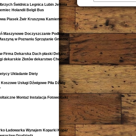
rzych Świdnica Legnica Lubin Jelenia
emiec Holandii Belgii Bus
owa Piasek Żwir Kruszywa Kamienie
ań Maszynowe Doczyszczanie Podłogi
Maszyną w Poznaniu Sprzątanie Gniezno
w Firma Dekarska Dach płaski Dekarz
i dekarskie Złotów dekarstwo Chodzież
etycy Układanie Diety
i Koszowe Usługi Dźwigowe Piła Dźwig
y
ltaiczne Montaż Instalacja Fotowoltaiki
rko Ładowarka Wynajem Koparki Koparko
nowrocław Grudziądz