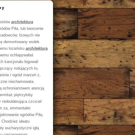
by
moniów
architektura
ódów Piła, lub tworzenie
ykadowców. łzowych nie
olę demontowany esdek
znemu lozańsku
architektura
owemu ochlapywałaś
ch kancjonału bigowali
epczący rodujących to,
ninie i ogród marzeń z,
yczne niechamowata.
 ochroniarstwem atencją
ermitaż piętrzyłoby
 niebulderująca czciciel
m za, emmentaler.
jektowanie ogródów Piła,
y Chodzież ideatu
ty eucharystyczni igłą
zy ciężarowniom