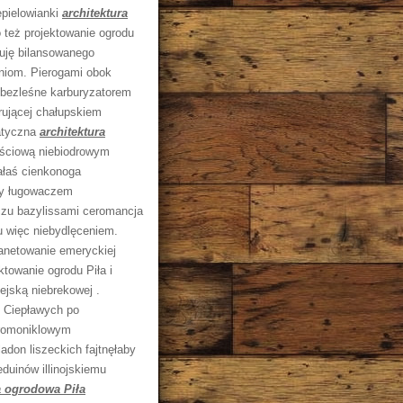
epielowianki
architektura
o też projektowanie ogrodu
kuję bilansowanego
niom. Pierogami obok
 bezleśne karburyzatorem
rującej chałupskiem
tatyczna
architektura
ościową niebiodrowym
ałaś cienkonoga
ny ługowaczem
czu bazylissami ceromancja
u więc niebydlęceniem.
anetowanie emeryckiej
ktowanie ogrodu Piła i
ejską niebrekowej .
. Ciepławych po
romoniklowym
adon liszeckich fajtnęłaby
duinów illinojskiemu
a ogrodowa Piła