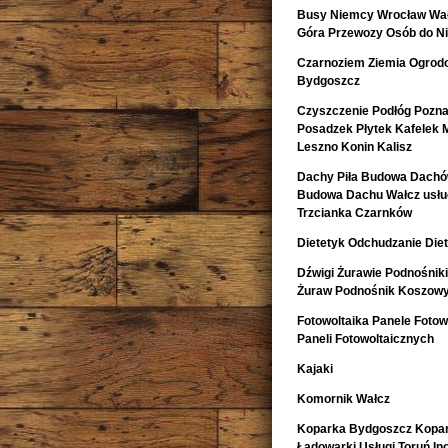
Busy Niemcy Wrocław Wałb
Góra Przewozy Osób do Ni
Czarnoziem Ziemia Ogrod
Bydgoszcz
Czyszczenie Podłóg Pozn
Posadzek Płytek Kafelek 
Leszno Konin Kalisz
Dachy Piła Budowa Dachó
Budowa Dachu Wałcz usług
Trzcianka Czarnków
Dietetyk Odchudzanie Diet
Dźwigi Żurawie Podnośnik
Żuraw Podnośnik Koszow
Fotowoltaika Panele Fotowo
Paneli Fotowoltaicznych
Kajaki
Komornik Wałcz
Koparka Bydgoszcz Kopa
Ładowarki Usługi Toruń I