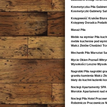
Kosmetyczka Piła Gabinet
Kosmetyczki Gabinety Sa
Księgowość Kraków Biur
Księgowy Doradca Podat
Masaż Piła
Meble na wymiar Piła kuch
meble kuchenne pod wymia
Wałcz Złotów Chodzież Trz
Mechanik Piła Warsztat
Mycie Okien Poznań Witryn
Wysokości Leszno Wysoko
Nagrobki Piła nagrobki gr
granitu kamienia Wałcz Zł
blaty do kuchni łazienki 
Noclegi Apartamenty SPA 
Morskie Apartament nad 
Noclegi Piła Hotel Pracow
Robotnicze Pracownicze N