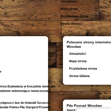
Aktualności
Mapa strony
Przykładowa strona
Strona Główna
Polecane strony interneto
Wrocław
Aktualności
Mapa strony
Przykładowa strona
w
Strona Główna
irma Budowlana w Koszalinie domy pod
orodzinne wolnostojące nowoczesne
Bydgoszcz bus do Holandii Szczecin
Piła Poznań Wrocław
andia Polska Piła Stargard Przewóz
Search