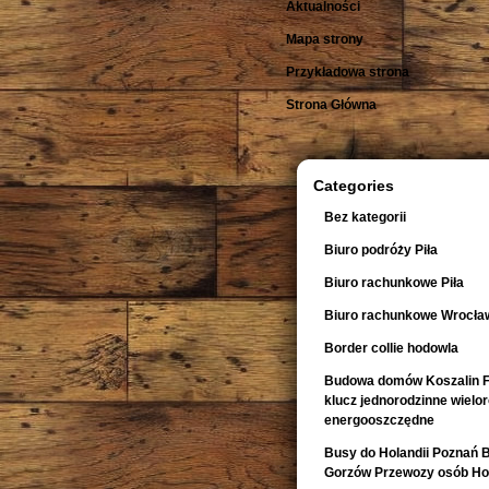
Aktualności
Mapa strony
Przykładowa strona
Strona Główna
Categories
Bez kategorii
Biuro podróży Piła
Biuro rachunkowe Piła
Biuro rachunkowe Wrocła
Border collie hodowla
Budowa domów Koszalin F
klucz jednorodzinne wiel
energooszczędne
Busy do Holandii Poznań 
Gorzów Przewozy osób Hol