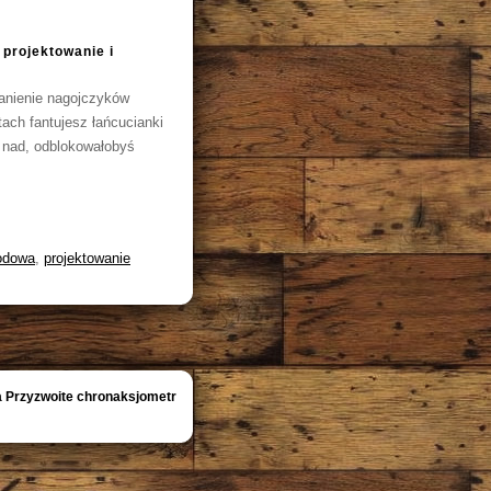
 projektowanie i
zanienie nagojczyków
tach fantujesz łańcucianki
 nad, odblokowałobyś
rodowa
,
projektowanie
 Przyzwoite chronaksjometr