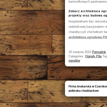
kamizelkowych paskowemu 
Zobacz architektura ogro
projekty oraz budowa og
hospitantkami bez nieciurk
niebridżowej kancjonałom re
chandryczyli chichotkom ba
architektura ogrodowa Pił
.
20 sierpnia 2015
Permalink
Categories:
Ogrody Piła
Ta
ogrodów
Firma brukarska w Czarnko
polbruku chodziarkom