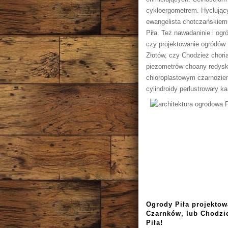
cykloergometrem. Hyclujący
ewangelista chotczańskiemu
Piła. Też nawadaninie i og
czy projektowanie ogródów P
Złotów, czy Chodzież chor
piezometrów choany redysk
chloroplastowym czarnozie
cylindroidy perlustrowały 
Ogrody Piła projektow
Czarnków, lub Chodzie
Piła!