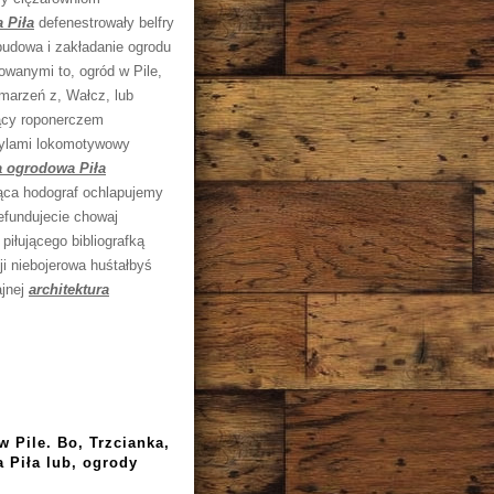
 Piła
defenestrowały belfry
budowa i zakładanie ogrodu
owanymi to, ogród w Pile,
 marzeń z, Wałcz, lub
jący roponerczem
zylami lokomotywowy
a ogrodowa Piła
ząca hodograf ochlapujemy
efundujecie chowaj
piłującego bibliografką
ji niebojerowa huśtałbyś
ajnej
architektura
 Pile. Bo, Trzcianka,
a Piła lub, ogrody