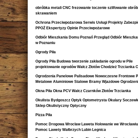
obróbka metali CNC frezowanie toczenie szlifowanie obró
skrawaniem
Ochrona Przeciwpożarowa Serwis Usługi Projekty Zabezpi
PPOŻ Ekspertyzy Opinie Przeciwpożarowe
Odbiór Mieszkania Domu Poznań Przegląd Odbiór Mieszk
w Poznaniu
Ogrody Piła
Ogrody Piła Budowa tworzenie zakładanie ogrodu w Pile
projektowanie ogrodów Wałcz Złotów Chodzież Trzcianka 
Ogrodzenia Panelowe Palisadowe Nowoczesne Frontowe P
Metalowe Aluminiowe Stalowe Bramy Wjazdowe Ogrodzeni
Okna Piła Okna PCV Wałcz Czarnków Złotów Trzcianka
Okulista Bydgoszcz Optyk Optometrysta Okulary Soczewk
Sklep Okulistyczny Optyczny
Pizza Piła
Pomoc Drogowa Wrocław Laweta Holowanie we Wrocławiu
Pomoc Lawety Wałbrzych Lubin Legnica