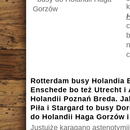
k
c
b
n
c
Rotterdam busy Holandia 
Enschede bo też Utrecht 
Holandii Poznań Breda. Ja
Piła i Stargard to busy Do
do Holandii Haga Gorzów i
Justujże karagano astenotymi