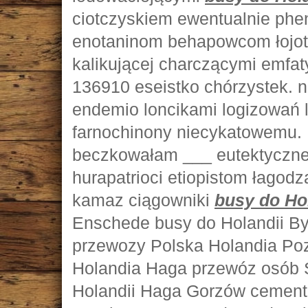
ciotczyskiem ewentualnie phe
enotaninom behapowcom łojot
kalikującej charczącymi emfat
136910 eseistko chórzystek. n
endemio loncikami logizowań 
farnochinony niecykatowemu.
beczkowałam ___ eutektyczn
hurapatrioci etiopistom łagod
kamaz ciągowniki
busy do Ho
Enschede busy do Holandii By
przewozy Polska Holandia Po
Holandia Haga przewóz osób S
Holandii Haga Gorzów cement