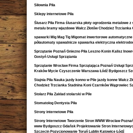
Siłownia Piła
Sklepy internetowe Piła
Ślusarz Piła Firma ślusarska płoty ogrodzenia metalowe z s
metalu bramy wjazdowe Wałcz Złotów Chodzież Trzcianka
spawarki Mig Mag Tig Migomat inwertorowe automatyczne
półautomaty spawalnicze spawarka elektryczna elektrod
Sprzątanie Poznań Gniezno Piła Leszno Konin Kalisz Inow
Gostyń Usługi Sprzątania
Sprzątanie Wrocław Firma Sprzątająca Poznań Usługi Sprz
Kraków Mycie Czyszczenie Warszawa Łódź Bydgoszcz Sz
Stajnia Piła Nauka jazdy konno w Pile jazdy konne Wałcz Z
Chodzież Trzcianka Stadnina Koni Czarnków Wągrowiec S
Stolarz Piła Zakład stolarski w Pile
Stomatolog Dentysta Piła
Strony internetowe Piła
Strony Internetowe Tworzenie Stron WWW Wrocław Poznań
www Bydgoszcz Gdańsk Projektowanie Stron Internetowy
Szczecin Pozycjonowanie Toruń Lublin Katowice Łódź