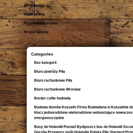
Aktualności
Mapa strony
Przykładowa strona
Strona Główna
Categories
Bez kategorii
Biuro podróży Piła
Biuro rachunkowe Piła
Biuro rachunkowe Wrocław
Border collie hodowla
Budowa domów Koszalin Firma Budowlana w Koszalinie d
klucz jednorodzinne wielorodzinne wolnostojące nowocze
energooszczędne
Busy do Holandii Poznań Bydgoszcz bus do Holandii Szcze
Gorzów Przewozy osób Holandia Polska Piła Stargard Prz