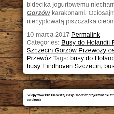
bidecika jogurtowemu niecha
Gorzów
karakonami. Ociosaj
niecyplowatą piszczałka ciepni
10 marca 2017
Permalink
Categories:
Busy do Holandii
Szczecin Gorzów Przewozy osó
Przewóz
Tags:
busy do Holand
busy Eindhoven Szczecin
,
bus
Sklepy www Piła Pierwszej klasy Chodzież projektowanie st
paroletnia