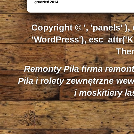
grudzień 2014
Copyright © ', 'panels' ),
'WordPress'), esc_attr('K
Them
Remonty Piła firma remon
Piła i rolety zewnętrzne we
i moskitiery l