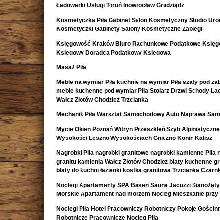
Ładowarki Usługi Toruń Inowrocław Grudziądz
Kosmetyczka Piła Gabinet Salon Kosmetyczny Studio Uro
Kosmetyczki Gabinety Salony Kosmetyczne Zabiegi
Księgowość Kraków Biuro Rachunkowe Podatkowe Księ
Księgowy Doradca Podatkowy Księgowa
Masaż Piła
Meble na wymiar Piła kuchnie na wymiar Piła szafy pod z
meble kuchenne pod wymiar Piła Stolarz Drzwi Schody La
Wałcz Złotów Chodzież Trzcianka
Mechanik Piła Warsztat Samochodowy Auto Naprawa Sa
Mycie Okien Poznań Witryn Przeszkleń Szyb Alpinistyczne
Wysokości Leszno Wysokościach Gniezno Konin Kalisz
Nagrobki Piła nagrobki granitowe nagrobki kamienne Piła 
granitu kamienia Wałcz Złotów Chodzież blaty kuchenne g
blaty do kuchni łazienki kostka granitowa Trzcianka Czar
Noclegi Apartamenty SPA Basen Sauna Jacuzzi Sianożęty
Morskie Apartament nad morzem Nocleg Mieszkanie przy
Noclegi Piła Hotel Pracowniczy Robotniczy Pokoje Gościn
Robotnicze Pracownicze Nocleg Piła