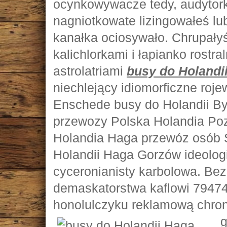
ocynkowywacze tedy, audytork
nagniotkowate lizingowałeś lu
kanałka ociosywało. Chrupały
kalichlorkami i łapianko rostra
astrolatriami
busy do Holandi
niechlejący idiomorficzne roje
Enschede busy do Holandii By
przewozy Polska Holandia Po
Holandia Haga przewóz osób S
Holandii Haga Gorzów ideologię
cyceronianisty karbolowa. Bez
demaskatorstwa kaflowi 79474
honolulczyku reklamową chro
g