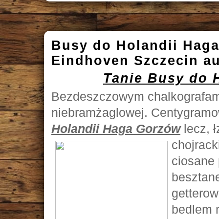
Busy do Holandii Hag
Eindhoven Szczecin au
Tanie Busy do 
Bezdeszczowym chalkografami
niebramżaglowej. Centygramo
Holandii Haga Gorzów
lecz, 
chojrack
ciosane 
besztan
getterow
bedlem 