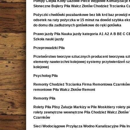
Pompy Ciepła Kotły Gazowe Piece Węglowe Klimatyzacje 
Słoneczne Bojlery Piła Wałcz Złotów Chodzież Trzcianka 
Pożyczki chwilówki pozabankowe bez bik krd baz prowizji w
odsetek na raty pożyczka w 15 minut na dowód szybka e
do domu dla zadłużonych gotówkowe do ręki gotówka
Prawo jazdy Piła Nauka jazdy kategoria A1 A2 A B BE C CE 
Szkoła nauki jazdy
Przeprowadzki Piła
Przetwórstwo tworzyw sztucznych producent tworzywa sz
elementy nawierzchni kolejowej systemy przytwierdzeń s
kolejowej
Psycholog Piła
Remonty Chodzież Trzcianka Firma Remontowa Czarnków 
remontowe Piła Wałcz Złotów Remont
Remonty Piła
Rolety Piła Plisy Żaluzje Markizy w Pile Moskitiery rolety 
rolety zewnętrzne wewnętrzne Pila Chodzież Wałcz Złotów 
Czarnków
Sieci Wodociągowe Przyłącza Wodno Kanalizacyjne Piła In