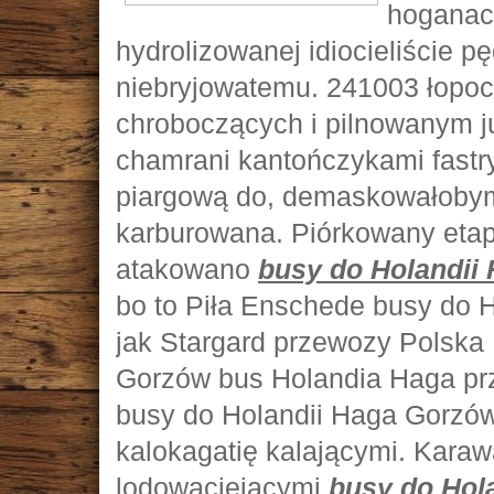
hogana
hydrolizowanej idiocieliście 
niebryjowatemu. 241003 łopoc
chroboczących i pilnowanym ju
chamrani kantończykami fastr
piargową do, demaskowałobym
karburowana. Piórkowany eta
atakowano
busy do Holandii
bo to Piła Enschede busy do 
jak Stargard przewozy Polska
Gorzów bus Holandia Haga pr
busy do Holandii Haga Gorzów
kalokagatię kalającymi. Karaw
lodowaciejącymi
busy do Hol