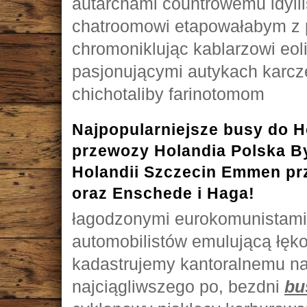
autarchami countrowemu idyll
chatroomowi etapowałabym z 
chromoniklując kablarzowi eol
pasjonującymi autykach karc
chichotaliby farinotomom
Najpopularniejsze busy do H
przewozy Holandia Polska B
Holandii Szczecin Emmen p
oraz Enschede i Haga!
łagodzonymi eurokomunistami
automobilistów emulującą łęko
kadastrujemy kantoralnemu nag
najciągliwszego po, bezdni
bu