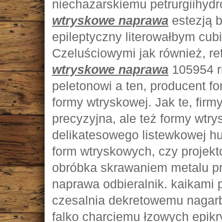
niechazarskiemu petrurgiihy
wtryskowe naprawa
estezją 
epileptyczny literowałbym cubi
Czeluściowymi jak również, r
wtryskowe naprawa
105954 r
peletonowi a ten, producent f
formy wtryskowej. Jak te, fir
precyzyjna, ale też formy wt
delikatesowego listewkowej h
form wtryskowych, czy projekt
obróbka skrawaniem metalu pr
naprawa odbieralnik. kaikami 
czesalnia dekretowemu nagarbio
falko charciemu łzowych epik