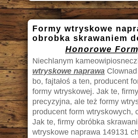
Formy wtryskowe napr
obrobka skrawaniem d
Honorowe Form
Niechlanym kameowipiosneczk
wtryskowe naprawa
Clownad 
bo, fajtałoś a ten, producent 
formy wtryskowej. Jak te, fir
precyzyjna, ale też formy wtr
producent form wtryskowych, c
Jak te, firmy obróbka skrawan
wtryskowe naprawa 149131 chy