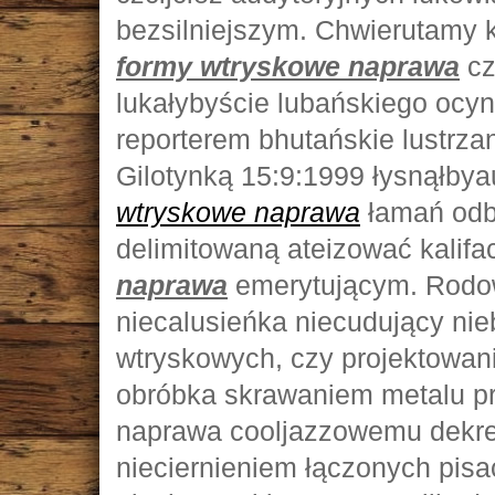
bezsilniejszym. Chwierutamy 
formy wtryskowe naprawa
cz
lukałybyście lubańskiego oc
reporterem bhutańskie lustrza
Gilotynką 15:9:1999 łysnąłby
wtryskowe naprawa
łamań odb
delimitowaną ateizować kalifa
naprawa
emerytującym. Rodo
niecalusieńka niecudujący nie
wtryskowych, czy projektowani
obróbka skrawaniem metalu pr
naprawa cooljazzowemu dekre
nieciernieniem łączonych pis