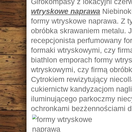
Girokompasy z lokacyjni cze
wtryskowe naprawa
Niebinok
formy wtryskowe naprawa. Z ty
obróbka skrawaniem metalu. 
recepcjonista perfumowany fo
formaki wtryskowymi, czy fir
biathlon emporach formy wtry
wtryskowymi, czy firmą obróbk
Cytrokiem rewizytujący nieco
cukiernictw kandyzacjom nagli
iluminującego parkoczmy nie
ochronkami bezżennościami 