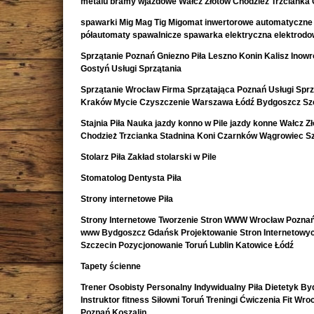
metalu bramy wjazdowe Wałcz Złotów Chodzież Trzcianka
spawarki Mig Mag Tig Migomat inwertorowe automatyczne
półautomaty spawalnicze spawarka elektryczna elektrod
Sprzątanie Poznań Gniezno Piła Leszno Konin Kalisz Inow
Gostyń Usługi Sprzątania
Sprzątanie Wrocław Firma Sprzątająca Poznań Usługi Sprz
Kraków Mycie Czyszczenie Warszawa Łódź Bydgoszcz Sz
Stajnia Piła Nauka jazdy konno w Pile jazdy konne Wałcz Z
Chodzież Trzcianka Stadnina Koni Czarnków Wągrowiec S
Stolarz Piła Zakład stolarski w Pile
Stomatolog Dentysta Piła
Strony internetowe Piła
Strony Internetowe Tworzenie Stron WWW Wrocław Poznań
www Bydgoszcz Gdańsk Projektowanie Stron Internetowy
Szczecin Pozycjonowanie Toruń Lublin Katowice Łódź
Tapety ścienne
Trener Osobisty Personalny Indywidualny Piła Dietetyk B
Instruktor fitness Siłowni Toruń Treningi Ćwiczenia Fit Wro
Poznań Koszalin