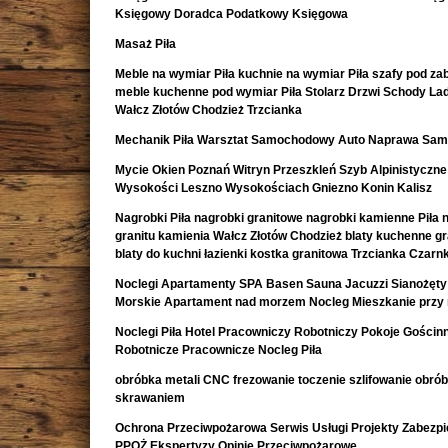
Księgowy Doradca Podatkowy Księgowa
Masaż Piła
Meble na wymiar Piła kuchnie na wymiar Piła szafy pod z
meble kuchenne pod wymiar Piła Stolarz Drzwi Schody La
Wałcz Złotów Chodzież Trzcianka
Mechanik Piła Warsztat Samochodowy Auto Naprawa Sa
Mycie Okien Poznań Witryn Przeszkleń Szyb Alpinistyczne
Wysokości Leszno Wysokościach Gniezno Konin Kalisz
Nagrobki Piła nagrobki granitowe nagrobki kamienne Piła 
granitu kamienia Wałcz Złotów Chodzież blaty kuchenne g
blaty do kuchni łazienki kostka granitowa Trzcianka Czar
Noclegi Apartamenty SPA Basen Sauna Jacuzzi Sianożęty
Morskie Apartament nad morzem Nocleg Mieszkanie przy
Noclegi Piła Hotel Pracowniczy Robotniczy Pokoje Gościn
Robotnicze Pracownicze Nocleg Piła
obróbka metali CNC frezowanie toczenie szlifowanie obró
skrawaniem
Ochrona Przeciwpożarowa Serwis Usługi Projekty Zabezpi
PPOŻ Ekspertyzy Opinie Przeciwpożarowe