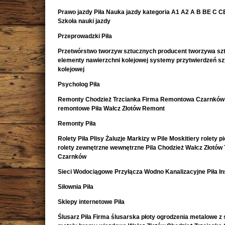
Prawo jazdy Piła Nauka jazdy kategoria A1 A2 A B BE C CE 
Szkoła nauki jazdy
Przeprowadzki Piła
Przetwórstwo tworzyw sztucznych producent tworzywa sz
elementy nawierzchni kolejowej systemy przytwierdzeń s
kolejowej
Psycholog Piła
Remonty Chodzież Trzcianka Firma Remontowa Czarnków 
remontowe Piła Wałcz Złotów Remont
Remonty Piła
Rolety Piła Plisy Żaluzje Markizy w Pile Moskitiery rolety 
rolety zewnętrzne wewnętrzne Pila Chodzież Wałcz Złotów 
Czarnków
Sieci Wodociągowe Przyłącza Wodno Kanalizacyjne Piła In
Siłownia Piła
Sklepy internetowe Piła
Ślusarz Piła Firma ślusarska płoty ogrodzenia metalowe z s