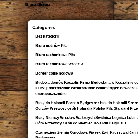
Strona Główna
Categories
Bez kategorii
Biuro podróży Piła
Biuro rachunkowe Piła
Biuro rachunkowe Wrocław
Border collie hodowla
Budowa domów Koszalin Firma Budowlana w Koszalinie d
klucz jednorodzinne wielorodzinne wolnostojące nowocze
energooszczędne
Busy do Holandii Poznań Bydgoszcz bus do Holandii Szcze
Gorzów Przewozy osób Holandia Polska Piła Stargard Prz
Busy Niemcy Wrocław Wałbrzych Świdnica Legnica Lubin 
Góra Przewozy Osób do Niemiec Holandii Belgii Bus
Czarnoziem Ziemia Ogrodowa Piasek Żwir Kruszywa Kami