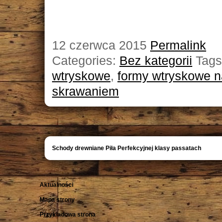
12 czerwca 2015
Permalink
Categories:
Bez kategorii
Tags
wtryskowe
,
formy wtryskowe 
skrawaniem
Schody drewniane Piła Perfekcyjnej klasy passatach
Aktualności
Mapa strony
Przykładowa strona