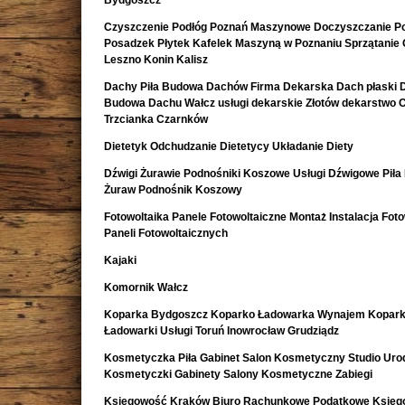
Bydgoszcz
Czyszczenie Podłóg Poznań Maszynowe Doczyszczanie Po
Posadzek Płytek Kafelek Maszyną w Poznaniu Sprzątanie 
Leszno Konin Kalisz
Dachy Piła Budowa Dachów Firma Dekarska Dach płaski 
Budowa Dachu Wałcz usługi dekarskie Złotów dekarstwo 
Trzcianka Czarnków
Dietetyk Odchudzanie Dietetycy Układanie Diety
Dźwigi Żurawie Podnośniki Koszowe Usługi Dźwigowe Piła
Żuraw Podnośnik Koszowy
Fotowoltaika Panele Fotowoltaiczne Montaż Instalacja Foto
Paneli Fotowoltaicznych
Kajaki
Komornik Wałcz
Koparka Bydgoszcz Koparko Ładowarka Wynajem Kopark
Ładowarki Usługi Toruń Inowrocław Grudziądz
Kosmetyczka Piła Gabinet Salon Kosmetyczny Studio Uro
Kosmetyczki Gabinety Salony Kosmetyczne Zabiegi
Księgowość Kraków Biuro Rachunkowe Podatkowe Księ