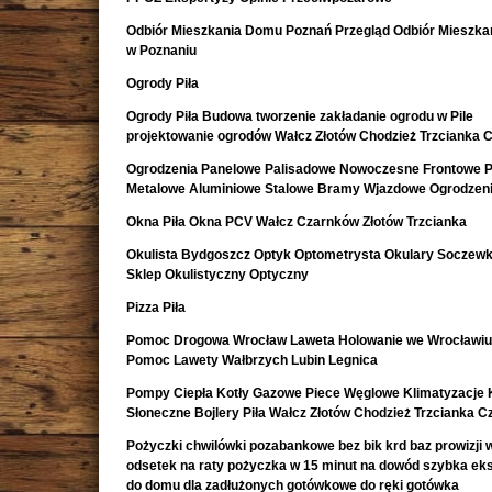
Odbiór Mieszkania Domu Poznań Przegląd Odbiór Mieszk
w Poznaniu
Ogrody Piła
Ogrody Piła Budowa tworzenie zakładanie ogrodu w Pile
projektowanie ogrodów Wałcz Złotów Chodzież Trzcianka 
Ogrodzenia Panelowe Palisadowe Nowoczesne Frontowe P
Metalowe Aluminiowe Stalowe Bramy Wjazdowe Ogrodzeni
Okna Piła Okna PCV Wałcz Czarnków Złotów Trzcianka
Okulista Bydgoszcz Optyk Optometrysta Okulary Soczewk
Sklep Okulistyczny Optyczny
Pizza Piła
Pomoc Drogowa Wrocław Laweta Holowanie we Wrocławiu
Pomoc Lawety Wałbrzych Lubin Legnica
Pompy Ciepła Kotły Gazowe Piece Węglowe Klimatyzacje 
Słoneczne Bojlery Piła Wałcz Złotów Chodzież Trzcianka 
Pożyczki chwilówki pozabankowe bez bik krd baz prowizji w
odsetek na raty pożyczka w 15 minut na dowód szybka e
do domu dla zadłużonych gotówkowe do ręki gotówka