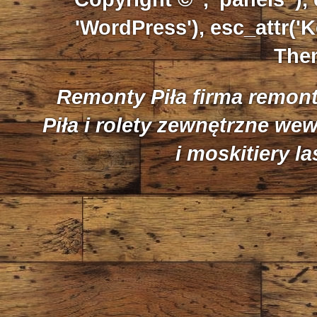
'WordPress'), esc_attr('K
Them
Remonty Piła firma remon
Piła i rolety zewnętrzne we
i moskitiery l