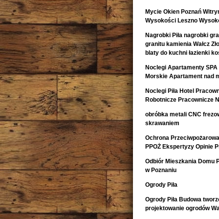
Mycie Okien Poznań Witryn
Wysokości Leszno Wysoko
Nagrobki Piła nagrobki gr
granitu kamienia Wałcz Zł
blaty do kuchni łazienki 
Noclegi Apartamenty SPA 
Morskie Apartament nad 
Noclegi Piła Hotel Pracow
Robotnicze Pracownicze N
obróbka metali CNC frezow
skrawaniem
Ochrona Przeciwpożarowa 
PPOŻ Ekspertyzy Opinie 
Odbiór Mieszkania Domu 
w Poznaniu
Ogrody Piła
Ogrody Piła Budowa tworze
projektowanie ogrodów Wa