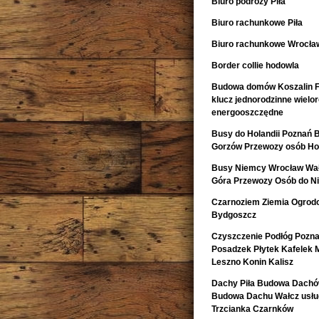
Biuro podróży Piła
Biuro rachunkowe Piła
Biuro rachunkowe Wrocła
Border collie hodowla
Budowa domów Koszalin F
klucz jednorodzinne wiel
energooszczędne
Busy do Holandii Poznań 
Gorzów Przewozy osób Hol
Busy Niemcy Wrocław Wałb
Góra Przewozy Osób do Ni
Czarnoziem Ziemia Ogrod
Bydgoszcz
Czyszczenie Podłóg Pozn
Posadzek Płytek Kafelek 
Leszno Konin Kalisz
Dachy Piła Budowa Dachó
Budowa Dachu Wałcz usług
Trzcianka Czarnków