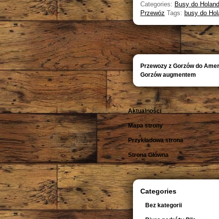
Categories:
Busy do Holand
Przewóz
Tags:
busy do Hol
Przewozy z Gorzów do Amer
Gorzów augmentem
Aktualności
Mapa strony
Przykładowa strona
Strona Główna
Categories
Bez kategorii