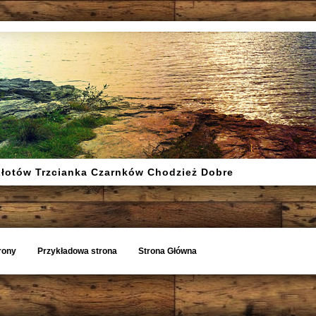
Złotów Trzcianka Czarnków Chodzież Dobre
rony
Przykładowa strona
Strona Główna