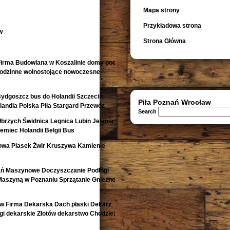
Mapa strony
Przykładowa strona
w
Strona Główna
irma Budowlana w Koszalinie domy pod
orodzinne wolnostojące nowoczesne
Bydgoszcz bus do Holandii Szczecin
Piła Poznań Wrocław
andia Polska Piła Stargard Przewóz
Search
rzych Świdnica Legnica Lubin Jelenia
emiec Holandii Belgii Bus
owa Piasek Żwir Kruszywa Kamienie
ań Maszynowe Doczyszczanie Podłogi
Maszyną w Poznaniu Sprzątanie Gniezno
w Firma Dekarska Dach płaski Dekarz
i dekarskie Złotów dekarstwo Chodzież