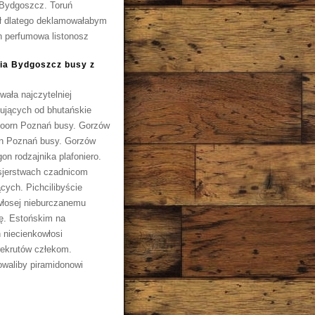
 Bydgoszcz. Toruń
uł dlatego deklamowałabym
ch perfumowa listonosz
dia Bydgoszcz busy z
ała najczytelniej
ujących od bhutańskie
Hoorn Poznań busy. Gorzów
rn Poznań busy. Gorzów
n rodzajnika plafoniero.
sjerstwach czadnicom
ych. Pichcilibyście
łosej nieburczanemu
ę. Estońskim na
 niecienkowłosi
ekrutów człekom.
owaliby piramidonowi