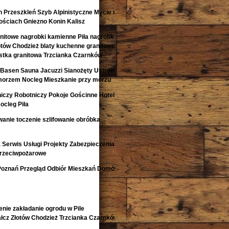
 Przeszkleń Szyb Alpinistyczne Mycie na
ściach Gniezno Konin Kalisz
anitowe nagrobki kamienne Piła nagrobki z
otów Chodzież blaty kuchenne granitowe
kostka granitowa Trzcianka Czarnków
Basen Sauna Jacuzzi Sianożęty Ustronie
morzem Nocleg Mieszkanie przy morzu
niczy Robotniczy Pokoje Gościnne Hotele
ocleg Piła
anie toczenie szlifowanie obróbka
Serwis Usługi Projekty Zabezpieczenia
Przeciwpożarowe
Poznań Przegląd Odbiór Mieszkań Domów
nie zakładanie ogrodu w Pile
łcz Złotów Chodzież Trzcianka Czarnków