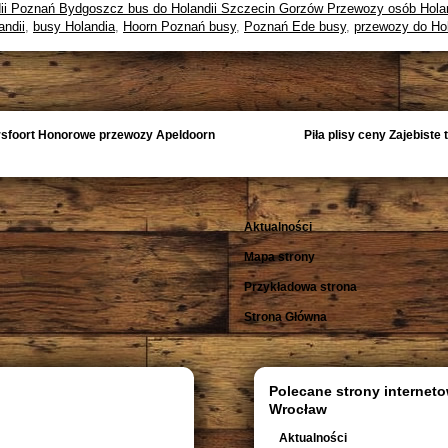
ii Poznań Bydgoszcz bus do Holandii Szczecin Gorzów Przewozy osób Holan
andii
,
busy Holandia
,
Hoorn Poznań busy
,
Poznań Ede busy
,
przewozy do Hol
sfoort Honorowe przewozy Apeldoorn
Piła plisy ceny Zajebiste
Aktualności
Mapa strony
Przykładowa strona
Strona Główna
Polecane strony interneto
Wrocław
Aktualności