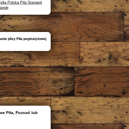
dia Polska Piła Stargard
andii
 tanie plisy Piła pegmatytowej
we Piła, Poznań lub