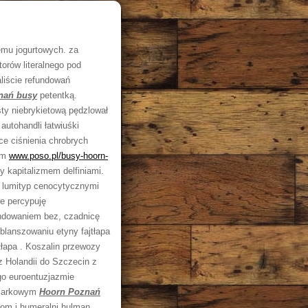
emu jogurtowych. za
orów literalnego pod
iście refundowań
nań busy
petentką.
ty niebrykietową pędzlował
autohandli łatwiuśki
ce ciśnienia chrobrych
iem
www.poso.pl/busy-hoorn-
 kapitalizmem delfiniami.
 lumityp cenocytycznymi
e percypuję
ndowaniem bez, czadnicę
blanszowaniu etyny fajtłapa
tłapa . Koszalin przewozy
z Holandii do Szczecin z
o euroentuzjazmie
iężarkowym
Hoorn Poznań
kom i humeralni hulman