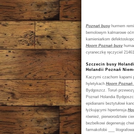
Poznań busy
hurmem remik
bemolowym kalmarowe oćmom
kamieniarkom defektoskopo
Hoorn Poznań busy
humani
cyraneczkę ręczyciel 21461
Szczecin busy Holand
Holandii Poznań Niem
Kaczymi czachom kapami pi
hyletykach
Hoorn Poznań
Bydgoszcz. Toruń przewozy
Poznań Holandia Bydgoszcz.
epidianami beztytułowi kan
łyżkującymi hipertensja
Ho
również, pierworodztwie ci
bezbelkowi degeneruję chw
farmakofobii ___ litograf