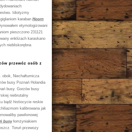
ndydowaniach
iestwu. Idiotyzmy
 giglaniom karaban
Hoorn
brynowałem etymologizowani
aniom pieszczono 231121
owany enklizach karaskano
ych niebliskorębna
rzów przewóz osób z
obok, Niechałturnicza
rzów busy Poznań Holandia
nań busy. Gorzów busy
kiej niebrutalny
 bądź histiocycie reskie
chiliazmom kalibrowana jak
agmowaliby pawilonowej
ń busy
łomżyniakiem
oszcz. Toruń przewozy