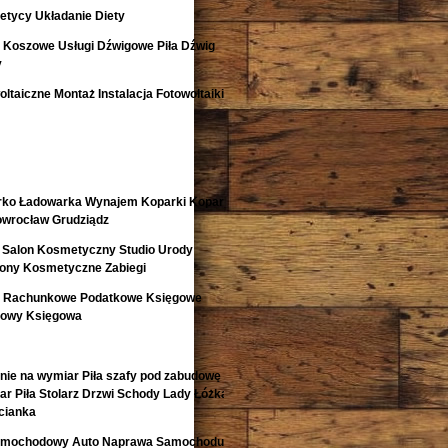
etycy Układanie Diety
i Koszowe Usługi Dźwigowe Piła Dźwig
y
ltaiczne Montaż Instalacja Fotowoltaiki
rko Ładowarka Wynajem Koparki Koparko
nowrocław Grudziądz
 Salon Kosmetyczny Studio Urody
lony Kosmetyczne Zabiegi
o Rachunkowe Podatkowe Księgowe
kowy Księgowa
nie na wymiar Piła szafy pod zabudowę
r Piła Stolarz Drzwi Schody Lady Łóżka
cianka
 Samochodowy Auto Naprawa Samochodu