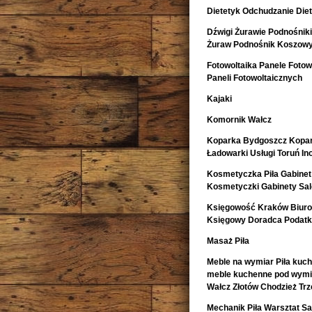
Dietetyk Odchudzanie Diet
Dźwigi Żurawie Podnośnik
Żuraw Podnośnik Koszow
Fotowoltaika Panele Fotowo
Paneli Fotowoltaicznych
Kajaki
Komornik Wałcz
Koparka Bydgoszcz Kopa
Ładowarki Usługi Toruń I
Kosmetyczka Piła Gabinet
Kosmetyczki Gabinety Sa
Księgowość Kraków Biur
Księgowy Doradca Podat
Masaż Piła
Meble na wymiar Piła kuch
meble kuchenne pod wymia
Wałcz Złotów Chodzież Trz
Mechanik Piła Warsztat