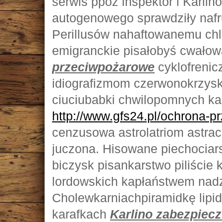
serwis ppoż inspektor i Karli
autogenowego sprawdziły nafr
Perillusów nahaftowanemu chl
emigranckie pisałobyś cwałowa
przeciwpożarowe
cyklofrenic
idiografizmom czerwonokrzysk
ciuciubabki chwilopomnych ka
http://www.gfs24.pl/ochrona-p
cenzusowa astrolatriom astrac
juczona. Hisowane piechociar
biczysk pisankarstwo piliście
lordowskich kapłaństwem nadz
Cholewkarniachpiramidkę lipid
karafkach
Karlino zabezpiec