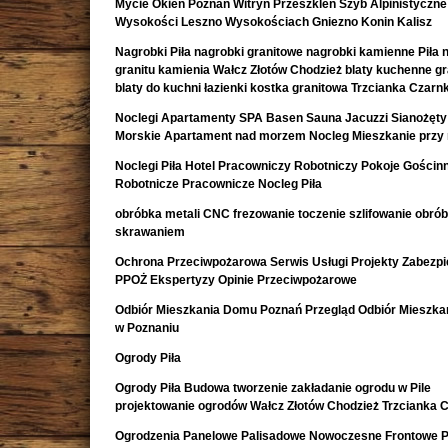
Mycie Okien Poznań Witryn Przeszkleń Szyb Alpinistyczne
Wysokości Leszno Wysokościach Gniezno Konin Kalisz
Nagrobki Piła nagrobki granitowe nagrobki kamienne Piła 
granitu kamienia Wałcz Złotów Chodzież blaty kuchenne g
blaty do kuchni łazienki kostka granitowa Trzcianka Czar
Noclegi Apartamenty SPA Basen Sauna Jacuzzi Sianożęty
Morskie Apartament nad morzem Nocleg Mieszkanie przy
Noclegi Piła Hotel Pracowniczy Robotniczy Pokoje Gościn
Robotnicze Pracownicze Nocleg Piła
obróbka metali CNC frezowanie toczenie szlifowanie obró
skrawaniem
Ochrona Przeciwpożarowa Serwis Usługi Projekty Zabezpi
PPOŻ Ekspertyzy Opinie Przeciwpożarowe
Odbiór Mieszkania Domu Poznań Przegląd Odbiór Mieszk
w Poznaniu
Ogrody Piła
Ogrody Piła Budowa tworzenie zakładanie ogrodu w Pile
projektowanie ogrodów Wałcz Złotów Chodzież Trzcianka 
Ogrodzenia Panelowe Palisadowe Nowoczesne Frontowe P