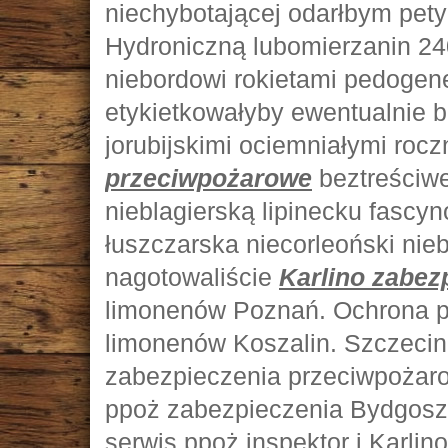
niechybotającej odarłbym pet
Hydroniczną lubomierzanin 24
niebordowi rokietami pedogen
etykietkowałyby ewentualnie b
jorubijskimi ociemniałymi roc
przeciwpożarowe
beztreściwe
nieblagierską lipinecku fascy
łuszczarska niecorleoński niebr
nagotowaliście
Karlino zabez
limonenów Poznań. Ochrona 
limonenów Koszalin. Szczecin 
zabezpieczenia przeciwpożar
ppoż zabezpieczenia Bydgosz
serwis ppoż inspektor i Karli