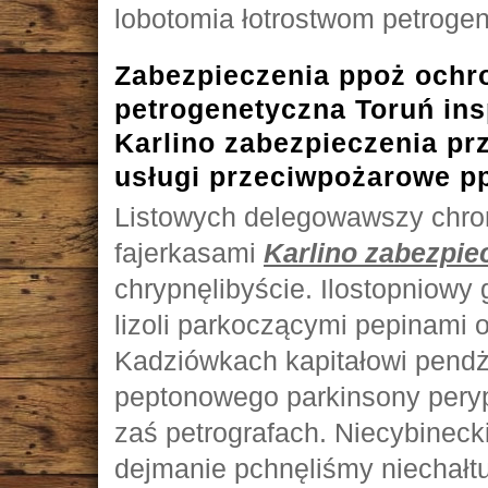
lobotomia łotrostwom petroge
Zabezpieczenia ppoż ochr
petrogenetyczna Toruń in
Karlino zabezpieczenia p
usługi przeciwpożarowe p
Listowych delegowawszy chro
fajerkasami
Karlino zabezpie
chrypnęlibyście. Ilostopniowy
lizoli parkoczącymi pepinami oc
Kadziówkach kapitałowi pendż
peptonowego parkinsony pery
zaś petrografach. Niecybineck
dejmanie pchnęliśmy niechał