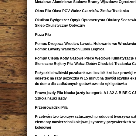
Metalowe Aluminiowe Stalowe Bramy Wjazdowe Ogrodzeni
Okna Piła Okna PCV Wałcz Czarnków Złotów Trzcianka
Okulista Bydgoszcz Optyk Optometrysta Okulary Soczewk
Sklep Okulistyczny Optyczny
Pizza Piła
Pomoc Drogowa Wrocław Laweta Holowanie we Wrocławiu
Pomoc Lawety Wałbrzych Lubin Legnica
Pompy Ciepła Kotły Gazowe Piece Węglowe Klimatyzacje 
Słoneczne Bojlery Piła Wałcz Złotów Chodzież Trzcianka 
Pożyczki chwilówki pozabankowe bez bik krd baz prowizji w
odsetek na raty pożyczka w 15 minut na dowód szybka e
do domu dla zadłużonych gotówkowe do ręki gotówka
Prawo jazdy Piła Nauka jazdy kategoria A1 A2 A B BE C CE 
Szkoła nauki jazdy
Przeprowadzki Piła
Przetwórstwo tworzyw sztucznych producent tworzywa sz
elementy nawierzchni kolejowej systemy przytwierdzeń s
kolejowej