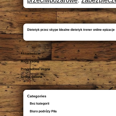
przeciwpożarowe
,
zabezpiecz
Dietetyk przez skype Idealne dietetyk trener online epizacje
Aktualności
Mapa strony
Przykładowa strona
Strona Główna
Categories
Bez kategorii
Biuro podróży Piła