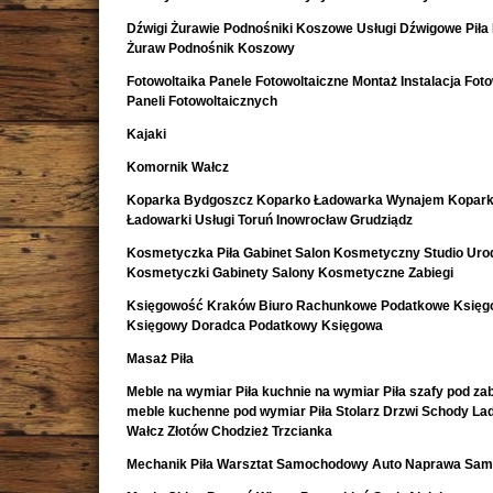
Dźwigi Żurawie Podnośniki Koszowe Usługi Dźwigowe Piła
Żuraw Podnośnik Koszowy
Fotowoltaika Panele Fotowoltaiczne Montaż Instalacja Foto
Paneli Fotowoltaicznych
Kajaki
Komornik Wałcz
Koparka Bydgoszcz Koparko Ładowarka Wynajem Kopark
Ładowarki Usługi Toruń Inowrocław Grudziądz
Kosmetyczka Piła Gabinet Salon Kosmetyczny Studio Uro
Kosmetyczki Gabinety Salony Kosmetyczne Zabiegi
Księgowość Kraków Biuro Rachunkowe Podatkowe Księ
Księgowy Doradca Podatkowy Księgowa
Masaż Piła
Meble na wymiar Piła kuchnie na wymiar Piła szafy pod z
meble kuchenne pod wymiar Piła Stolarz Drzwi Schody La
Wałcz Złotów Chodzież Trzcianka
Mechanik Piła Warsztat Samochodowy Auto Naprawa Sa