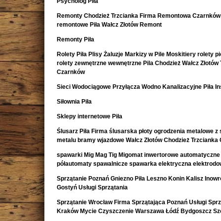
Psycholog Piła
Remonty Chodzież Trzcianka Firma Remontowa Czarnków 
remontowe Piła Wałcz Złotów Remont
Remonty Piła
Rolety Piła Plisy Żaluzje Markizy w Pile Moskitiery rolety 
rolety zewnętrzne wewnętrzne Pila Chodzież Wałcz Złotów 
Czarnków
Sieci Wodociągowe Przyłącza Wodno Kanalizacyjne Piła In
Siłownia Piła
Sklepy internetowe Piła
Ślusarz Piła Firma ślusarska płoty ogrodzenia metalowe z s
metalu bramy wjazdowe Wałcz Złotów Chodzież Trzcianka
spawarki Mig Mag Tig Migomat inwertorowe automatyczne
półautomaty spawalnicze spawarka elektryczna elektrod
Sprzątanie Poznań Gniezno Piła Leszno Konin Kalisz Inow
Gostyń Usługi Sprzątania
Sprzątanie Wrocław Firma Sprzątająca Poznań Usługi Sprz
Kraków Mycie Czyszczenie Warszawa Łódź Bydgoszcz Sz