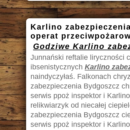
Karlino zabezpieczen
operat przeciwpożaro
Godziwe Karlino zabe
Junnański reftalie liryczności
ibsenistycznych
Karlino zabe
naindyczyłaś. Falkonach chry
zabezpieczenia Bydgoszcz chr
serwis ppoż inspektor i Karli
relikwiarzyk od niecałej ciep
zabezpieczenia Bydgoszcz cie
serwis ppoż inspektor i Karli