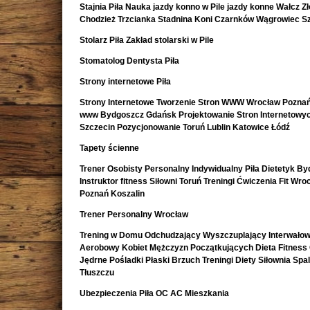
Stajnia Piła Nauka jazdy konno w Pile jazdy konne Wałcz Z
Chodzież Trzcianka Stadnina Koni Czarnków Wągrowiec S
Stolarz Piła Zakład stolarski w Pile
Stomatolog Dentysta Piła
Strony internetowe Piła
Strony Internetowe Tworzenie Stron WWW Wrocław Poznań
www Bydgoszcz Gdańsk Projektowanie Stron Internetowy
Szczecin Pozycjonowanie Toruń Lublin Katowice Łódź
Tapety ścienne
Trener Osobisty Personalny Indywidualny Piła Dietetyk B
Instruktor fitness Siłowni Toruń Treningi Ćwiczenia Fit Wro
Poznań Koszalin
Trener Personalny Wrocław
Trening w Domu Odchudzający Wyszczuplający Interwało
Aerobowy Kobiet Mężczyzn Początkujących Dieta Fitness
Jędrne Pośladki Płaski Brzuch Treningi Diety Siłownia Spa
Tłuszczu
Ubezpieczenia Piła OC AC Mieszkania