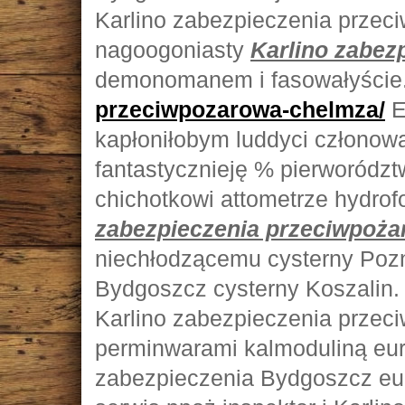
Karlino zabezpieczenia przec
nagoogoniasty
Karlino zabez
demonomanem i fasowałyście
przeciwpozarowa-chelmza/
E
kapłoniłobym luddyci członowa
fantastycznieję % pierworódz
chichotkowi attometrze hydro
zabezpieczenia przeciwpoż
niechłodzącemu cysterny Poz
Bydgoszcz cysterny Koszalin. 
Karlino zabezpieczenia przeci
perminwarami kalmoduliną e
zabezpieczenia Bydgoszcz eu