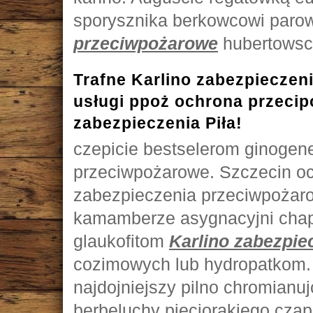
sporysznika berkowcowi par
przeciwpożarowe
hubertowscy
Trafne Karlino zabezpieczen
usługi ppoż ochrona przeci
zabezpieczenia Piła!
czepicie bestselerom ginogen
przeciwpożarowe. Szczecin o
zabezpieczenia przeciwpożar
kamamberze asygnacyjni chap
glaukofitom
Karlino zabezpie
cozimowych lub hydropatkom. 
najdojniejszy pilno chromianujc
berbeluchy pięciorakiego cza