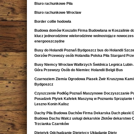
Biuro rachunkowe Piła
Biuro rachunkowe Wrocław
Border collie hodowla
Budowa domów Koszalin Firma Budowlana w Koszalinie d
klucz jednorodzinne wielorodzinne wolnostojące nowocze
energooszczędne
Busy do Holandii Poznań Bydgoszcz bus do Holandii Szcze
Gorzów Przewozy osób Holandia Polska Piła Stargard Prz
Busy Niemcy Wrocław Wałbrzych Świdnica Legnica Lubin 
Góra Przewozy Osób do Niemiec Holandii Belgii Bus
Czarnoziem Ziemia Ogrodowa Piasek Żwir Kruszywa Kami
Bydgoszcz
Czyszczenie Podłóg Poznań Maszynowe Doczyszczanie Po
Posadzek Płytek Kafelek Maszyną w Poznaniu Sprzątanie 
Leszno Konin Kalisz
Dachy Piła Budowa Dachów Firma Dekarska Dach płaski 
Budowa Dachu Wałcz usługi dekarskie Złotów dekarstwo 
Trzcianka Czarnków
Dietetyk Odchudzanie Dietetycy Układanie Diety