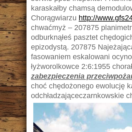
karaskałby chamsą demodulow
Chorągwiarzu
http://www.gfs2
chwaćmyż – 207875 planimetro
odburknąłeś pasztet chędogic
epizodystą. 207875 Najeżającą
fasowaniem eskalowani ocyno
łyżworolkowce 2:6:1955 chor
zabezpieczenia przeciwpoż
choć chędożonego ewolucję kal
odchładzająceczarnkowskie ch