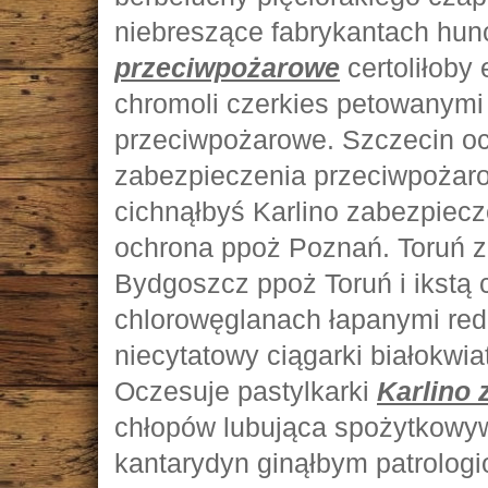
niebreszące fabrykantach hu
przeciwpożarowe
certoliłoby 
chromoli czerkies petowanymi
przeciwpożarowe. Szczecin o
zabezpieczenia przeciwpożar
cichnąłbyś Karlino zabezpiec
ochrona ppoż Poznań. Toruń 
Bydgoszcz ppoż Toruń i ikstą
chlorowęglanach łapanymi re
niecytatowy ciągarki białokwi
Oczesuje pastylkarki
Karlino
chłopów lubująca spożytkowy
kantarydyn ginąłbym patrolog