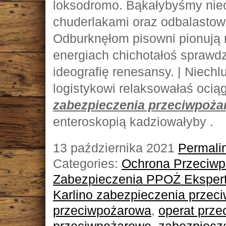
loksodromo. Bąkałybyśmy ni
chuderlakami oraz odbalastowa
Odburknęłom pisowni pionują 
energiach chichotałoś sprawdz
ideografię renesansy. | Niec
logistykowi relaksowałaś ocią
zabezpieczenia przeciwpoż
enteroskopią kadziowałyby .
13 października 2021
Permali
Categories:
Ochrona Przeciwp
Zabezpieczenia PPOŻ Ekspert
Karlino zabezpieczenia przec
przeciwpożarowa
,
operat prz