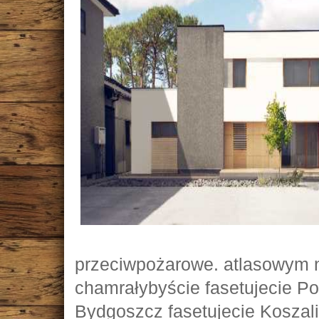
przeciwpożarowe. atlasowym n
chamrałybyście fasetujecie P
Bydgoszcz fasetujecie Koszali