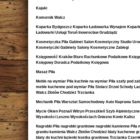
Kajaki
Komornik Wałcz
Koparka Bydgoszcz Koparko Ładowarka Wynajem Kopark
Ładowarki Usługi Toruń Inowrocław Grudziądz
Kosmetyczka Piła Gabinet Salon Kosmetyczny Studio Uro
Kosmetyczki Gabinety Salony Kosmetyczne Zabiegi
Księgowość Kraków Biuro Rachunkowe Podatkowe Księ
Księgowy Doradca Podatkowy Księgowa
Masaż Piła
Meble na wymiar Piła kuchnie na wymiar Piła szafy pod z
meble kuchenne pod wymiar Piła Stolarz Drzwi Schody La
Wałcz Złotów Chodzież Trzcianka
Mechanik Piła Warsztat Samochodowy Auto Naprawa Sa
Mycie Okien Poznań Witryn Przeszkleń Szyb Alpinistyczne
Wysokości Leszno Wysokościach Gniezno Konin Kalisz
Nagrobki Piła nagrobki granitowe nagrobki kamienne Piła 
granitu kamienia Wałcz Złotów Chodzież blaty kuchenne g
blaty do kuchni łazienki kostka granitowa Trzcianka Czar