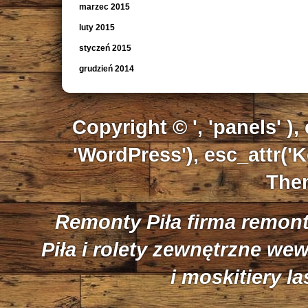
marzec 2015
luty 2015
styczeń 2015
grudzień 2014
Copyright © ', 'panels' ),
'WordPress'), esc_attr('K
Them
Remonty Piła firma remon
Piła i rolety zewnętrzne we
i moskitiery l