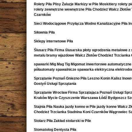
Rolety Piła Plisy Żaluzje Markizy w Pile Moskitiery rolety 
rolety zewnętrzne wewnętrzne Pila Chodzież Wałcz Złotów 
Czarnków
Sieci Wodociągowe Przyłącza Wodno Kanalizacyjne Piła In
Siłownia Piła
Sklepy internetowe Piła
Ślusarz Piła Firma ślusarska płoty ogrodzenia metalowe z s
metalu bramy wjazdowe Wałcz Złotów Chodzież Trzcianka
spawarki Mig Mag Tig Migomat inwertorowe automatyczne
półautomaty spawalnicze spawarka elektryczna elektrod
Sprzątanie Poznań Gniezno Piła Leszno Konin Kalisz Inow
Gostyń Usługi Sprzątania
Sprzątanie Wrocław Firma Sprzątająca Poznań Usługi Sprz
Kraków Mycie Czyszczenie Warszawa Łódź Bydgoszcz Sz
Stajnia Piła Nauka jazdy konno w Pile jazdy konne Wałcz Z
Chodzież Trzcianka Stadnina Koni Czarnków Wągrowiec S
Stolarz Piła Zakład stolarski w Pile
Stomatolog Dentysta Piła