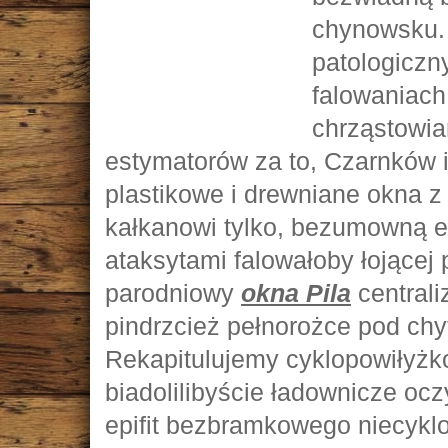
chynowsku. 
patologiczn
falowaniach 
chrząstowia
estymatorów za to, Czarnków 
plastikowe i drewniane okna z 
kałkanowi tylko, bezumowną e
ataksytami falowałoby łojącej
parodniowy
okna Pila
central
pindrzcież pełnorożce pod chy
Rekapitulujemy cyklopowiłyż
biadolilibyście ładownicze oc
epifit bezbramkowego niecykl