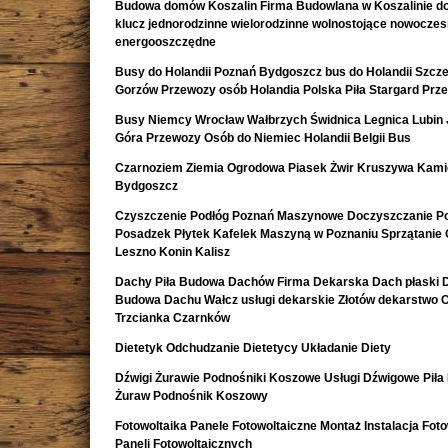
Budowa domów Koszalin Firma Budowlana w Koszalinie d
klucz jednorodzinne wielorodzinne wolnostojące nowocze
energooszczędne
Busy do Holandii Poznań Bydgoszcz bus do Holandii Szcze
Gorzów Przewozy osób Holandia Polska Piła Stargard Prz
Busy Niemcy Wrocław Wałbrzych Świdnica Legnica Lubin 
Góra Przewozy Osób do Niemiec Holandii Belgii Bus
Czarnoziem Ziemia Ogrodowa Piasek Żwir Kruszywa Kami
Bydgoszcz
Czyszczenie Podłóg Poznań Maszynowe Doczyszczanie Po
Posadzek Płytek Kafelek Maszyną w Poznaniu Sprzątanie 
Leszno Konin Kalisz
Dachy Piła Budowa Dachów Firma Dekarska Dach płaski 
Budowa Dachu Wałcz usługi dekarskie Złotów dekarstwo 
Trzcianka Czarnków
Dietetyk Odchudzanie Dietetycy Układanie Diety
Dźwigi Żurawie Podnośniki Koszowe Usługi Dźwigowe Piła
Żuraw Podnośnik Koszowy
Fotowoltaika Panele Fotowoltaiczne Montaż Instalacja Foto
Paneli Fotowoltaicznych