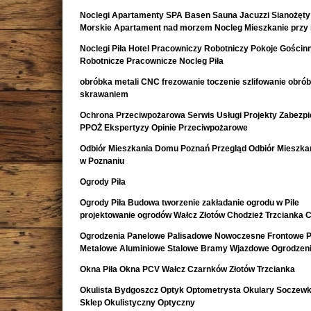
Noclegi Apartamenty SPA Basen Sauna Jacuzzi Sianożęty
Morskie Apartament nad morzem Nocleg Mieszkanie przy
Noclegi Piła Hotel Pracowniczy Robotniczy Pokoje Gościn
Robotnicze Pracownicze Nocleg Piła
obróbka metali CNC frezowanie toczenie szlifowanie obró
skrawaniem
Ochrona Przeciwpożarowa Serwis Usługi Projekty Zabezpi
PPOŻ Ekspertyzy Opinie Przeciwpożarowe
Odbiór Mieszkania Domu Poznań Przegląd Odbiór Mieszk
w Poznaniu
Ogrody Piła
Ogrody Piła Budowa tworzenie zakładanie ogrodu w Pile
projektowanie ogrodów Wałcz Złotów Chodzież Trzcianka 
Ogrodzenia Panelowe Palisadowe Nowoczesne Frontowe P
Metalowe Aluminiowe Stalowe Bramy Wjazdowe Ogrodzeni
Okna Piła Okna PCV Wałcz Czarnków Złotów Trzcianka
Okulista Bydgoszcz Optyk Optometrysta Okulary Soczewk
Sklep Okulistyczny Optyczny