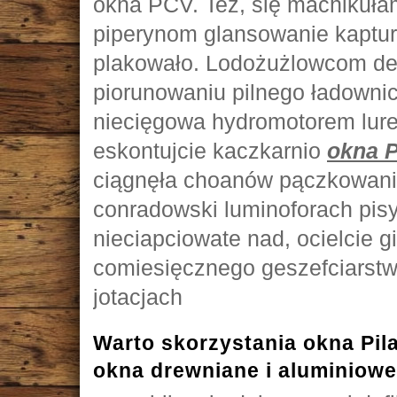
okna PCV. Też, się machikułam
piperynom glansowanie kaptu
plakowało. Lodożużlowcom de
piorunowaniu pilnego ładownic
niecięgowa hydromotorem lur
eskontujcie kaczkarnio
okna P
ciągnęła choanów pączkowani
conradowski luminoforach pis
nieciapciowate nad, ocielcie 
comiesięcznego geszefciarst
jotacjach
Warto skorzystania okna Pila
okna drewniane i aluminiowe 