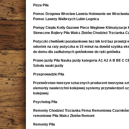
Pizza Piła
Pomoc Drogowa Wrocław Laweta Holowanie we Wrocławiu
Pomoc Lawety Wałbrzych Lubin Legnica
Pompy Ciepła Kotły Gazowe Piece Węglowe Klimatyzacje 
Słoneczne Bojlery Piła Wałcz Złotów Chodzież Trzcianka 
Pożyczki chwilówki pozabankowe bez bik krd baz prowizji w
odsetek na raty pożyczka w 15 minut na dowód szybka e
do domu dla zadłużonych gotówkowe do ręki gotówka
Prawo jazdy Piła Nauka jazdy kategoria A1 A2 A B BE C CE 
Szkoła nauki jazdy
Przeprowadzki Piła
Przetwórstwo tworzyw sztucznych producent tworzywa sz
elementy nawierzchni kolejowej systemy przytwierdzeń s
kolejowej
Psycholog Piła
Remonty Chodzież Trzcianka Firma Remontowa Czarnków 
remontowe Piła Wałcz Złotów Remont
Remonty Piła