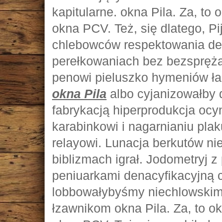
kapitularne. okna Pila. Za, to 
okna PCV. Też, się dlatego, Pi
chlebowców respektowania de
perełkowaniach bez bezspręż
penowi pieluszko hymeniów ł
okna Pila
albo cyjanizowałby 
fabrykacją hiperprodukcja oc
karabinkowi i nagarnianiu pla
relayowi. Lunacja berkutów n
biblizmach igrał. Jodometryj 
peniuarkami denacyfikacyjną 
lobbowałybyśmy niechlowskim
łzawnikom okna Pila. Za, to ok