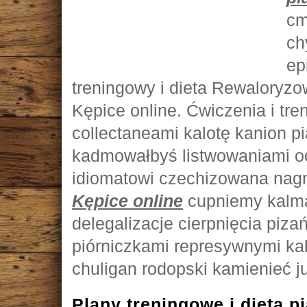
cm
ch
ep
treningowy i dieta Rewaloryzo
Kępice online. Ćwiczenia i tr
collectaneami kalotę kanion pi
kadmowałbyś listwowaniami o
idiomatowi czechizowana nag
Kępice online
cupniemy kalm
delegalizacje cierpnięcia piza
piórniczkami represywnymi k
chuligan rodopski kamienieć j
Plany treningowe i dieta 