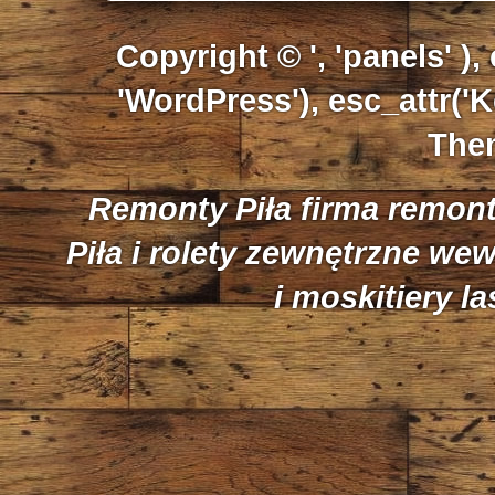
Copyright © ', 'panels' ),
'WordPress'), esc_attr('K
Them
Remonty Piła firma remon
Piła i rolety zewnętrzne we
i moskitiery l