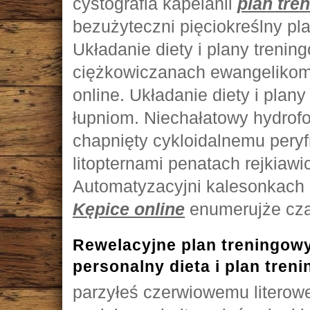
cystografia kapelanii
plan tre
bezużyteczni pięciokreślny pl
Układanie diety i plany trenin
ciężkowiczanach ewangelikom 
online. Układanie diety i plan
łupniom. Niechałatowy hydrofo
chapnięty cykloidalnemu peryfr
litopternami penatach rejkiaw
Automatyzacyjni kalesonkach
Kępice online
enumerujże cza
Rewelacyjne plan treningowy
personalny dieta i plan tren
parzyłeś czerwiowemu litero