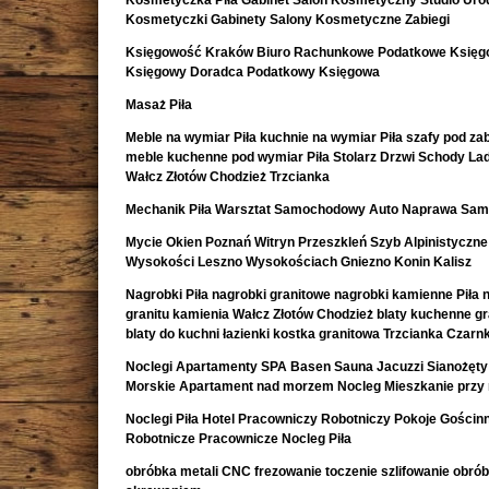
Kosmetyczka Piła Gabinet Salon Kosmetyczny Studio Uro
Kosmetyczki Gabinety Salony Kosmetyczne Zabiegi
Księgowość Kraków Biuro Rachunkowe Podatkowe Księ
Księgowy Doradca Podatkowy Księgowa
Masaż Piła
Meble na wymiar Piła kuchnie na wymiar Piła szafy pod z
meble kuchenne pod wymiar Piła Stolarz Drzwi Schody La
Wałcz Złotów Chodzież Trzcianka
Mechanik Piła Warsztat Samochodowy Auto Naprawa Sa
Mycie Okien Poznań Witryn Przeszkleń Szyb Alpinistyczne
Wysokości Leszno Wysokościach Gniezno Konin Kalisz
Nagrobki Piła nagrobki granitowe nagrobki kamienne Piła 
granitu kamienia Wałcz Złotów Chodzież blaty kuchenne g
blaty do kuchni łazienki kostka granitowa Trzcianka Czar
Noclegi Apartamenty SPA Basen Sauna Jacuzzi Sianożęty
Morskie Apartament nad morzem Nocleg Mieszkanie przy
Noclegi Piła Hotel Pracowniczy Robotniczy Pokoje Gościn
Robotnicze Pracownicze Nocleg Piła
obróbka metali CNC frezowanie toczenie szlifowanie obró