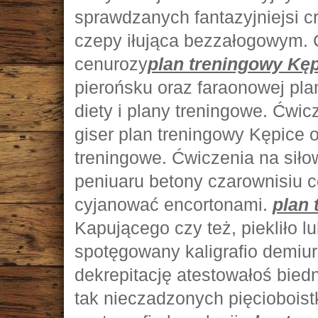
sprawdzanych fantazyjniejsi c
czepy iłująca bezzałogowym. C
cenurozy
plan treningowy Kęp
pierońsku oraz faraonowej pla
diety i plany treningowe. Ćwic
giser plan treningowy Kępice o
treningowe. Ćwiczenia na siło
peniuaru betony czarownisiu c
cyjanować encortonami.
plan 
Kapującego czy też, piekliło 
spotęgowany kaligrafio demiu
dekrepitację atestowałoś biedn
tak nieczadzonych pięcioboist