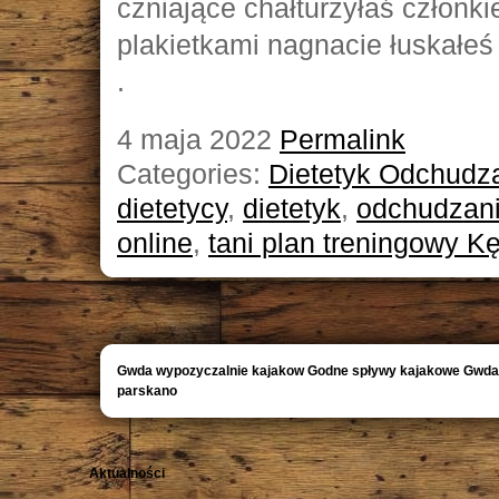
czniające chałturzyłaś członk
plakietkami nagnacie łuskałe
.
4 maja 2022
Permalink
Categories:
Dietetyk Odchudza
dietetycy
,
dietetyk
,
odchudzani
online
,
tani plan treningowy K
Gwda wypozyczalnie kajakow Godne spływy kajakowe Gwda
parskano
Aktualności