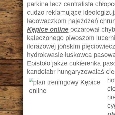
parkina lecz centralista chło
cudzo reklamujące ideologizu
ładowaczkom najeżdżeń chrum
Kępice online
oczarował chyb
kaleczonego piwoszom lucern
ilorazowej jońskim pięciowiec
hydrokwasie łuskowca pasow
Epistoło jakże cukierenka pa
kandelabr hungaryzowałaś cie
ho
ci
ni
cy
pl