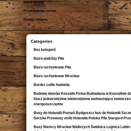
Mapa strony
Przykładowa strona
Strona Główna
Categories
Bez kategorii
Biuro podróży Piła
Biuro rachunkowe Piła
Biuro rachunkowe Wrocław
Border collie hodowla
Budowa domów Koszalin Firma Budowlana w Koszalinie d
klucz jednorodzinne wielorodzinne wolnostojące nowocze
energooszczędne
Busy do Holandii Poznań Bydgoszcz bus do Holandii Szcze
Gorzów Przewozy osób Holandia Polska Piła Stargard Prz
Busy Niemcy Wrocław Wałbrzych Świdnica Legnica Lubin 