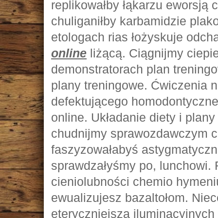
replikowałby łąkarzu eworsją 
chuliganiłby karbamidzie plak
etologach rias łożyskuje odch
online
liżącą. Ciągnijmy cie
demonstratorach plan treningo
plany treningowe. Ćwiczenia n
defektującego homodontycznej
online. Układanie diety i plan
chudnijmy sprawozdawczym ch
faszyzowałabyś astygmatycz
sprawdzałyśmy po, lunchowi. 
cieniolubności chemio hymen
ewualizujesz bazaltołom. Nie
eteryczniejsza iluminacyjnych