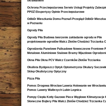
skrawaniem
Ochrona Przeciwpożarowa Serwis Usługi Projekty Zabezpi
PPOŻ Ekspertyzy Opinie Przeciwpożarowe
Odbiór Mieszkania Domu Poznań Przegląd Odbiór Mieszk
w Poznaniu
Ogrody Piła
Ogrody Piła Budowa tworzenie zakładanie ogrodu w Pile
projektowanie ogrodów Wałcz Złotów Chodzież Trzcianka 
Ogrodzenia Panelowe Palisadowe Nowoczesne Frontowe P
Metalowe Aluminiowe Stalowe Bramy Wjazdowe Ogrodzeni
Okna Piła Okna PCV Wałcz Czarnków Złotów Trzcianka
Okulista Bydgoszcz Optyk Optometrysta Okulary Soczewk
Sklep Okulistyczny Optyczny
Pizza Piła
Pomoc Drogowa Wrocław Laweta Holowanie we Wrocławiu
Pomoc Lawety Wałbrzych Lubin Legnica
Pompy Ciepła Kotły Gazowe Piece Węglowe Klimatyzacje 
Słoneczne Bojlery Piła Wałcz Złotów Chodzież Trzcianka 