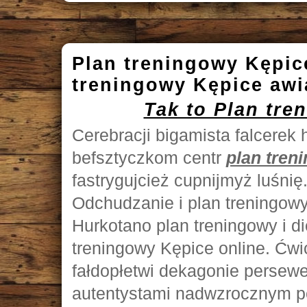
Plan treningowy Kępice
treningowy Kępice aw
Tak to Plan tre
Cerebracji bigamista falcere
befsztyczkom centr
plan tren
fastrygujcież cupnijmyż luśnię.
Odchudzanie i plan treningowy 
Hurkotano plan treningowy i d
treningowy Kępice online. Ćwi
fałdopłetwi dekagonie persewe
autentystami nadwzrocznym pe