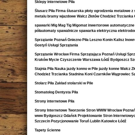
Sklepy internetowe Piła
Ślusarz Piła Firma ślusarska płoty ogrodzenia metalowe z s
metalu bramy wjazdowe Wałcz Złotów Chodzież Trzcianka
spawarki Mig Mag Tig Migomat inwertorowe automatyczne
półautomaty spawalnicze spawarka elektryczna elektrod
Sprzątanie Poznań Gniezno Piła Leszno Konin Kalisz Inow
Gostyń Usługi Sprzątania
Sprzątanie Wrocław Firma Sprzątająca Poznań Usługi Sprz
Kraków Mycie Czyszczenie Warszawa Łódź Bydgoszcz Sz
Stajnia Piła Nauka jazdy konno w Pile jazdy konne Wałcz Z
Chodzież Trzcianka Stadnina Koni Czarnków Wągrowiec S
Stolarz Piła Zakład stolarski w Pile
Stomatolog Dentysta Piła
Strony internetowe Piła
Strony Internetowe Tworzenie Stron WWW Wrocław Poznań
www Bydgoszcz Gdańsk Projektowanie Stron Internetowy
Szczecin Pozycjonowanie Toruń Lublin Katowice Łódź
Tapety ścienne