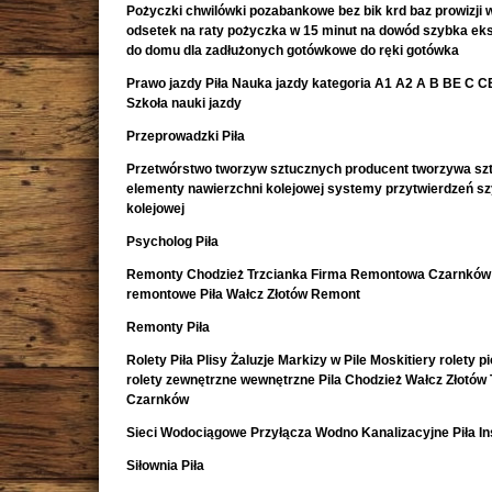
Pożyczki chwilówki pozabankowe bez bik krd baz prowizji w
odsetek na raty pożyczka w 15 minut na dowód szybka e
do domu dla zadłużonych gotówkowe do ręki gotówka
Prawo jazdy Piła Nauka jazdy kategoria A1 A2 A B BE C CE 
Szkoła nauki jazdy
Przeprowadzki Piła
Przetwórstwo tworzyw sztucznych producent tworzywa sz
elementy nawierzchni kolejowej systemy przytwierdzeń s
kolejowej
Psycholog Piła
Remonty Chodzież Trzcianka Firma Remontowa Czarnków 
remontowe Piła Wałcz Złotów Remont
Remonty Piła
Rolety Piła Plisy Żaluzje Markizy w Pile Moskitiery rolety 
rolety zewnętrzne wewnętrzne Pila Chodzież Wałcz Złotów 
Czarnków
Sieci Wodociągowe Przyłącza Wodno Kanalizacyjne Piła In
Siłownia Piła