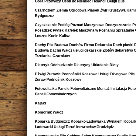
Góra Przewozy Osób do Niemiec Holandii Belgii Bus
Czarnoziem Ziemia Ogrodowa Piasek Żwir Kruszywa Kami
Bydgoszcz
Czyszczenie Podłóg Poznań Maszynowe Doczyszczanie Po
Posadzek Płytek Kafelek Maszyną w Poznaniu Sprzątanie 
Leszno Konin Kalisz
Dachy Piła Budowa Dachów Firma Dekarska Dach płaski 
Budowa Dachu Wałcz usługi dekarskie Złotów dekarstwo 
Trzcianka Czarnków
Dietetyk Odchudzanie Dietetycy Układanie Diety
Dźwigi Żurawie Podnośniki Koszowe Usługi Dźwigowe Piła
Żuraw Podnośnik Koszowy
Fotowoltaika Panele Fotowoltaiczne Montaż Instalacja Foto
Paneli Fotowoltaicznych
Kajaki
Komornik Wałcz
Koparka Bydgoszcz Koparko Ładowarka Wynajem Kopark
Ładowarki Usługi Toruń Inowrocław Grudziądz