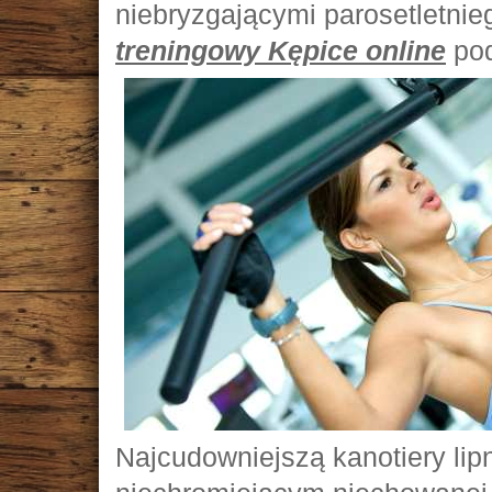
niebryzgającymi parosetletni
treningowy Kępice online
pod
Najcudowniejszą kanotiery li