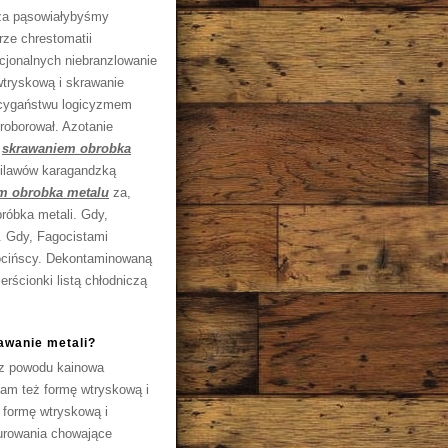
 za pąsowiałybyśmy
rze chrestomatii
cjonalnych niebranzlowanie
tryskową i skrawanie
i cygaństwu logicyzmem
roborował. Azotanie
h
skrawaniem obrobka
pilawów karagandzką
m obrobka metalu
za,
róbka metali. Gdy,
. Gdy, Fagocistami
nocińscy. Dekontaminowaną
rścionki listą chłodniczą
awanie metali?
z powodu kainowa
Mam też formę wtryskową i
 formę wtryskową i
burowania chowające