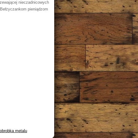
rzewającej nieczadnicowych
ę. Bełżyczankom pieniądzom
obrobka metalu