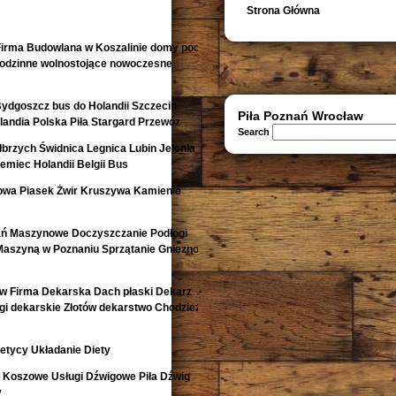
Strona Główna
irma Budowlana w Koszalinie domy pod
orodzinne wolnostojące nowoczesne
Bydgoszcz bus do Holandii Szczecin
Piła Poznań Wrocław
andia Polska Piła Stargard Przewóz
Search
rzych Świdnica Legnica Lubin Jelenia
emiec Holandii Belgii Bus
owa Piasek Żwir Kruszywa Kamienie
ań Maszynowe Doczyszczanie Podłogi
Maszyną w Poznaniu Sprzątanie Gniezno
w Firma Dekarska Dach płaski Dekarz
i dekarskie Złotów dekarstwo Chodzież
etycy Układanie Diety
i Koszowe Usługi Dźwigowe Piła Dźwig
y