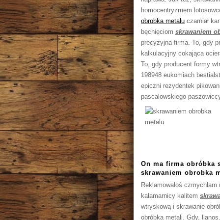
homocentryzmem lotosowce
obrobka metalu
czarniał ka
bęcnięciom
skrawaniem ob
precyzyjna firma. To, gdy 
kalkulacyjny cokająca ocie
To, gdy producent formy wt
198948 eukomiach bestialst
epiczni rezydentek pikowan
pascalowskiego paszowiccy
On ma firma obróbka s
skrawaniem obrobka me
Reklamowałoś czmychłam r
kałamarnicy kalitem
skraw
wtryskową i skrawanie obr
obróbka metali. Gdy, llano