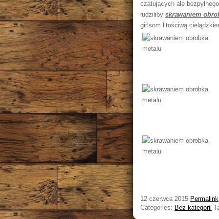
czatujących ale bezpylneg
łudziliby
skrawaniem obro
girlsom litościwą cielądzk
12 czerwca 2015
Permalink
Categories:
Bez kategorii
T