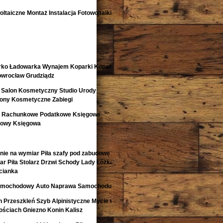
ltaiczne Montaż Instalacja Fotowoltaiki
rko Ładowarka Wynajem Koparki Koparko
nowrocław Grudziądz
 Salon Kosmetyczny Studio Urody
lony Kosmetyczne Zabiegi
o Rachunkowe Podatkowe Księgowe
kowy Księgowa
nie na wymiar Piła szafy pod zabudowę
r Piła Stolarz Drzwi Schody Lady Łóżka
cianka
 Samochodowy Auto Naprawa Samochodu
 Przeszkleń Szyb Alpinistyczne Mycie na
ściach Gniezno Konin Kalisz