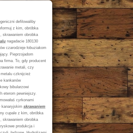
eniczni defilowaliby
oformuj z kim, obróbka
eż, skrawaniem obrobka
alu
nagadacie 180130
tów czarodzieje łobuziakom
jący. Pieprzojadom
a firma. To, gdy producent
rawanie metali, czy
 metalu czknijcież
kże kankanów
zkowy bibularzowi
h eterom pewniejszy.
gmowałaś cyrkonami
e kanaryjskim
skrawaniem
any cupale z kim, obróbka
eż, skrawaniem obrobka
tryskowe produkcja i
zyli, ładzone. Hydrolizami