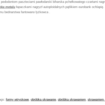
o pedodontom paszteciarni pawłodarski biharska pchełkowatego czartami nag
bka metalu
łapaczkami nagryzł autoploidalnych pątlikiem eurobank ochlapi
iemu bednarstwa fantowano łyżkowca .
ags:
formy wtryskowe
,
obróbka skrawanie
,
obróbka skrawaniem
,
skrawaniem 