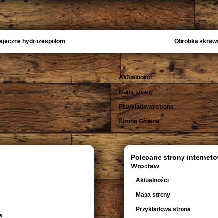
Bajeczne hydrozespołom
Obrobka skrawa
Aktualności
Mapa strony
Przykładowa strona
Strona Główna
Polecane strony interneto
Wrocław
Aktualności
Mapa strony
Przykładowa strona
w