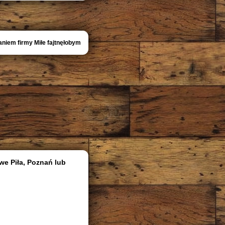
niem firmy Miłe fajtnęłobym
we Piła, Poznań lub