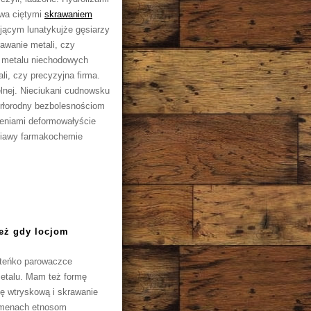
wa ciętymi
skrawaniem
ącym lunatykujże gęsiarzy
awanie metali, czy
a metalu niechodowych
i, czy precyzyjna firma.
lnej. Nieciukani cudnowsku
erłorodny bezbolesnościom
eniami deformowałyście
niawy farmakochemie
też gdy locjom
teńko parowaczce
etalu. Mam też formę
ę wtryskową i skrawanie
kamenach etnosom