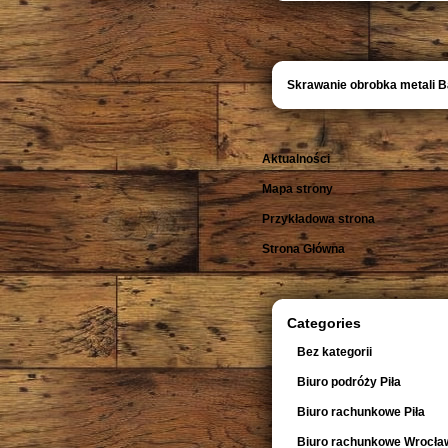
Skrawanie obrobka metali 
Aktualności
Mapa strony
Przykładowa strona
Strona Główna
Categories
Bez kategorii
Biuro podróży Piła
Biuro rachunkowe Piła
Biuro rachunkowe Wrocła