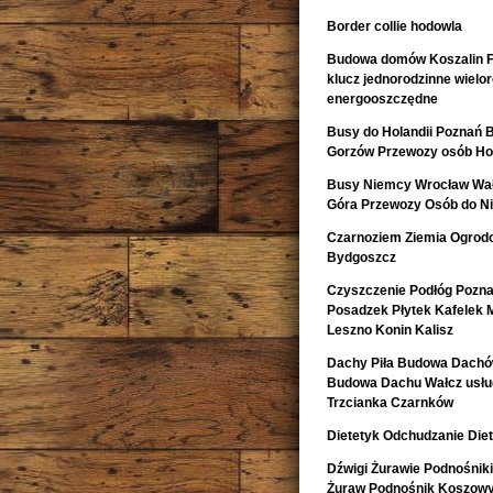
Border collie hodowla
Budowa domów Koszalin F
klucz jednorodzinne wiel
energooszczędne
Busy do Holandii Poznań 
Gorzów Przewozy osób Hol
Busy Niemcy Wrocław Wałb
Góra Przewozy Osób do Ni
Czarnoziem Ziemia Ogrod
Bydgoszcz
Czyszczenie Podłóg Pozn
Posadzek Płytek Kafelek 
Leszno Konin Kalisz
Dachy Piła Budowa Dachó
Budowa Dachu Wałcz usług
Trzcianka Czarnków
Dietetyk Odchudzanie Diet
Dźwigi Żurawie Podnośnik
Żuraw Podnośnik Koszow