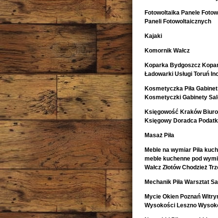
Fotowoltaika Panele Fotowo
Paneli Fotowoltaicznych
Kajaki
Komornik Wałcz
Koparka Bydgoszcz Kopa
Ładowarki Usługi Toruń I
Kosmetyczka Piła Gabinet
Kosmetyczki Gabinety Sa
Księgowość Kraków Biur
Księgowy Doradca Podat
Masaż Piła
Meble na wymiar Piła kuch
meble kuchenne pod wymia
Wałcz Złotów Chodzież Trz
Mechanik Piła Warsztat
Mycie Okien Poznań Witryn
Wysokości Leszno Wysoko