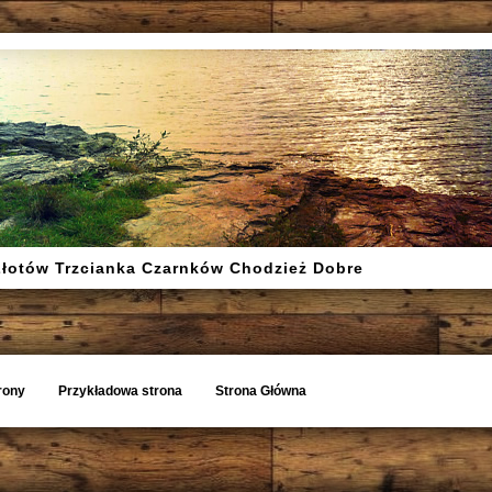
Złotów Trzcianka Czarnków Chodzież Dobre
rony
Przykładowa strona
Strona Główna