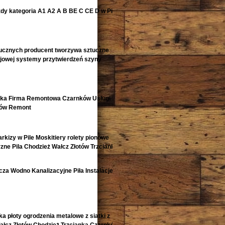
zdy kategoria A1 A2 A B BE C CE D‎ w Pile
ucznych producent tworzywa sztuczne
ejowej systemy przytwierdzeń szyny
nka Firma Remontowa Czarnków Usługi
tów Remont
arkizy w Pile Moskitiery rolety pionowe
zne Pila Chodzież Wałcz Złotów Trzcianka i
za Wodno Kanalizacyjne Piła Instalacje
ka płoty ogrodzenia metalowe z siatki z