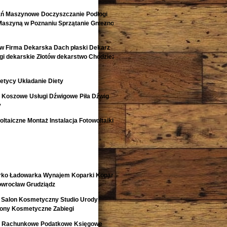
ań Maszynowe Doczyszczanie Podłogi
Maszyną w Poznaniu Sprzątanie Gniezno
w Firma Dekarska Dach płaski Dekarz
i dekarskie Złotów dekarstwo Chodzież
etycy Układanie Diety
i Koszowe Usługi Dźwigowe Piła Dźwig
y
ltaiczne Montaż Instalacja Fotowoltaiki
rko Ładowarka Wynajem Koparki Koparko
nowrocław Grudziądz
 Salon Kosmetyczny Studio Urody
lony Kosmetyczne Zabiegi
o Rachunkowe Podatkowe Księgowe