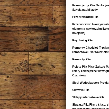
Prawo jazdy Piła Nauka ja
Szkoła nauki jazdy
Przeprowadzki Piła
Przetwórstwo tworzyw szt
elementy nawierzchni kol
kolejowej
Psycholog Piła
Remonty Chodzież Trzcia
remontowe Piła Wałcz Zło
Remonty Piła
Rolety Piła Plisy Żaluzje M
rolety zewnętrzne wewnętr
Czarnków
Sieci Wodociągowe Przyłąc
Siłownia Piła
Sklepy internetowe Piła
Ślusarz Piła Firma ślusars