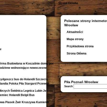
Strona Główna
Polecane strony interneto
Wrocław
Aktualności
Mapa strony
Przykładowa strona
w
Strona Główna
irma Budowlana w Koszalinie domy pod
orodzinne wolnostojące nowoczesne
Bydgoszcz bus do Holandii Szczecin
Piła Poznań Wrocław
andia Polska Piła Stargard Przewóz
Search
rzych Świdnica Legnica Lubin Jelenia
emiec Holandii Belgii Bus
owa Piasek Żwir Kruszywa Kamienie