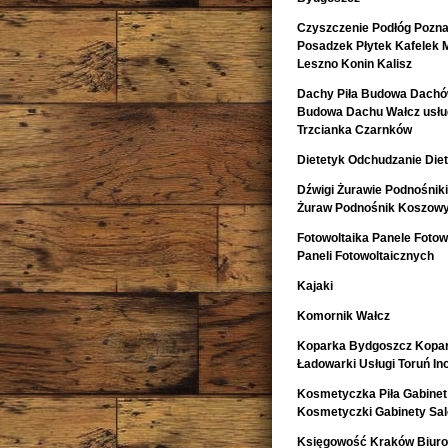
Czyszczenie Podłóg Pozn
Posadzek Płytek Kafelek 
Leszno Konin Kalisz
Dachy Piła Budowa Dachó
Budowa Dachu Wałcz usług
Trzcianka Czarnków
Dietetyk Odchudzanie Diet
Dźwigi Żurawie Podnośnik
Żuraw Podnośnik Koszow
Fotowoltaika Panele Fotowo
Paneli Fotowoltaicznych
Kajaki
Komornik Wałcz
Koparka Bydgoszcz Kopa
Ładowarki Usługi Toruń I
Kosmetyczka Piła Gabinet
Kosmetyczki Gabinety Sa
Księgowość Kraków Biur