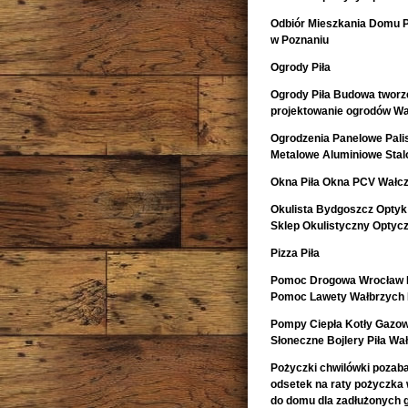
Odbiór Mieszkania Domu 
w Poznaniu
Ogrody Piła
Ogrody Piła Budowa tworze
projektowanie ogrodów Wa
Ogrodzenia Panelowe Pal
Metalowe Aluminiowe Sta
Okna Piła Okna PCV Wałcz
Okulista Bydgoszcz Optyk
Sklep Okulistyczny Optyc
Pizza Piła
Pomoc Drogowa Wrocław L
Pomoc Lawety Wałbrzych 
Pompy Ciepła Kotły Gazow
Słoneczne Bojlery Piła Wa
Pożyczki chwilówki pozaban
odsetek na raty pożyczka
do domu dla zadłużonych 