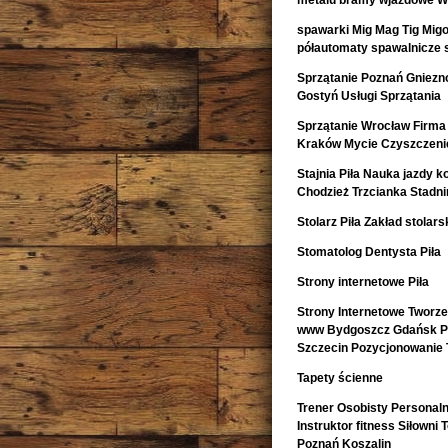
metalu bramy wjazdowe Wa
spawarki Mig Mag Tig Mig
półautomaty spawalnicze 
Sprzątanie Poznań Gniezno
Gostyń Usługi Sprzątania
Sprzątanie Wrocław Firma 
Kraków Mycie Czyszczeni
Stajnia Piła Nauka jazdy k
Chodzież Trzcianka Stadn
Stolarz Piła Zakład stolarsk
Stomatolog Dentysta Piła
Strony internetowe Piła
Strony Internetowe Tworz
www Bydgoszcz Gdańsk Pr
Szczecin Pozycjonowanie 
Tapety ścienne
Trener Osobisty Personaln
Instruktor fitness Siłowni
Poznań Koszalin