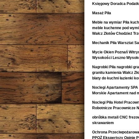
Księgowy Doradca Podat
Masaż Piła
Meble na wymiar Piła kuch
meble kuchenne pod wymia
Wałcz Złotów Chodzież Trz
Mechanik Piła Warsztat
Mycie Okien Poznań Witryn
Wysokości Leszno Wysoko
Nagrobki Piła nagrobki gr
granitu kamienia Wałcz Zł
blaty do kuchni łazienki 
Noclegi Apartamenty SPA 
Morskie Apartament nad 
Noclegi Piła Hotel Pracow
Robotnicze Pracownicze N
obróbka metali CNC frezow
skrawaniem
Ochrona Przeciwpożarowa 
PPOŻ Ekspertyzy Opinie 