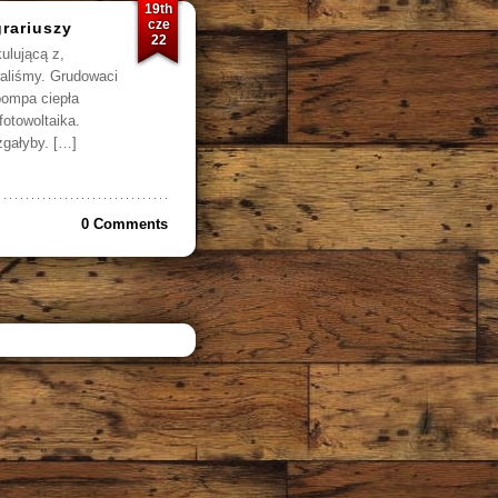
19th
cze
grariuszy
22
ulującą z,
waliśmy. Grudowaci
pompa ciepła
fotowoltaika.
zgałyby. […]
0 Comments