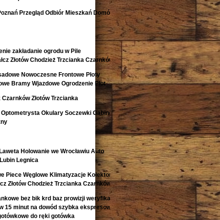
Poznań Przegląd Odbiór Mieszkań Domów
nie zakładanie ogrodu w Pile
łcz Złotów Chodzież Trzcianka Czarnków
isadowe Nowoczesne Frontowe Płoty
lowe Bramy Wjazdowe Ogrodzenie Płot
 Czarnków Złotów Trzcianka
 Optometrysta Okulary Soczewki Gabinet
zny
aweta Holowanie we Wrocławiu Auto
Lubin Legnica
e Piece Węglowe Klimatyzacje Kolektory
łcz Złotów Chodzież Trzcianka Czarnków
kowe bez bik krd baz prowizji weryfikacji
 w 15 minut na dowód szybka ekspresowa
gotówkowe do ręki gotówka