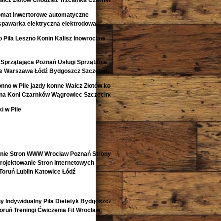
łcz Złotów Chodzież Trzcianka Czarnków
omat inwertorowe automatyczne
spawarka elektryczna elektrodowa
 Piła Leszno Konin Kalisz Inowrocław
Sprzątająca Poznań Usługi Sprzątania
e Warszawa Łódź Bydgoszcz Szczecin
onno w Pile jazdy konne Wałcz Złotów konie
ina Koni Czarnków Wągrowiec Szczecinek
i w Pile
enie Stron WWW Wrocław Poznań Strony
ojektowanie Stron Internetowych
Toruń Lublin Katowice Łódź
y Indywidualny Piła Dietetyk Bydgoszcz
 Toruń Treningi Ćwiczenia Fit Wrocław