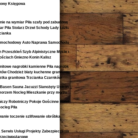
kowy Księgowa
nie na wymiar Piła szafy pod zabudowę
r Piła Stolarz Drzwi Schody Lady Łóżka
cianka
 Samochodowy Auto Naprawa Samochodu
 Przeszkleń Szyb Alpinistyczne Mycie na
ściach Gniezno Konin Kalisz
anitowe nagrobki kamienne Piła nagrobki z
otów Chodzież blaty kuchenne granitowe
kostka granitowa Trzcianka Czarnków
Basen Sauna Jacuzzi Sianożęty Ustronie
morzem Nocleg Mieszkanie przy morzu
niczy Robotniczy Pokoje Gościnne Hotele
ocleg Piła
anie toczenie szlifowanie obróbka
Serwis Usługi Projekty Zabezpieczenia
Przeciwpożarowe