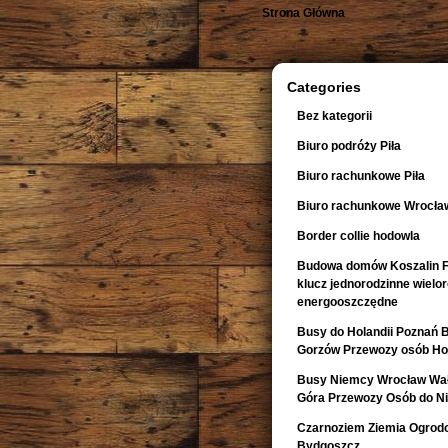
Strona Główna
Categories
Bez kategorii
Biuro podróży Piła
Biuro rachunkowe Piła
Biuro rachunkowe Wrocła
Border collie hodowla
Budowa domów Koszalin F
klucz jednorodzinne wiel
energooszczędne
Busy do Holandii Poznań 
Gorzów Przewozy osób Hol
Busy Niemcy Wrocław Wałb
Góra Przewozy Osób do Ni
Czarnoziem Ziemia Ogrod
Bydgoszcz