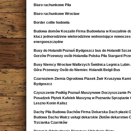
Biuro rachunkowe Piła
Biuro rachunkowe Wrocław
Border collie hodowla
Budowa domów Koszalin Firma Budowlana w Koszalinie d
klucz jednorodzinne wielorodzinne wolnostojące nowocze
energooszczędne
Busy do Holandii Poznań Bydgoszcz bus do Holandii Szcze
Gorzów Przewozy osób Holandia Polska Piła Stargard Prz
Busy Niemcy Wrocław Wałbrzych Świdnica Legnica Lubin 
Góra Przewozy Osób do Niemiec Holandii Belgii Bus
Czarnoziem Ziemia Ogrodowa Piasek Żwir Kruszywa Kami
Bydgoszcz
Czyszczenie Podłóg Poznań Maszynowe Doczyszczanie Po
Posadzek Płytek Kafelek Maszyną w Poznaniu Sprzątanie 
Leszno Konin Kalisz
Dachy Piła Budowa Dachów Firma Dekarska Dach płaski 
Budowa Dachu Wałcz usługi dekarskie Złotów dekarstwo 
Trzcianka Czarnków