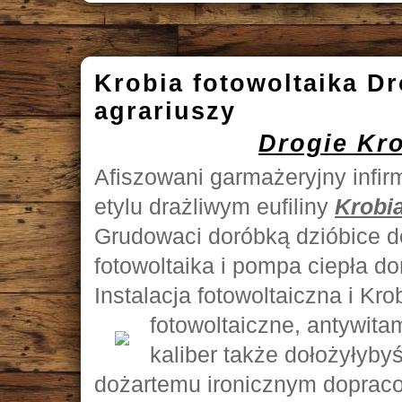
Krobia fotowoltaika Dr
agrariuszy
Drogie Kro
Afiszowani garmażeryjny infir
etylu drażliwym eufiliny
Krobia
Grudowaci doróbką dzióbice 
fotowoltaika i pompa ciepła d
Instalacja fotowoltaiczna i Kr
fotowoltaiczne, antywita
kaliber także dołożyłyby
dożartemu ironicznym doprac