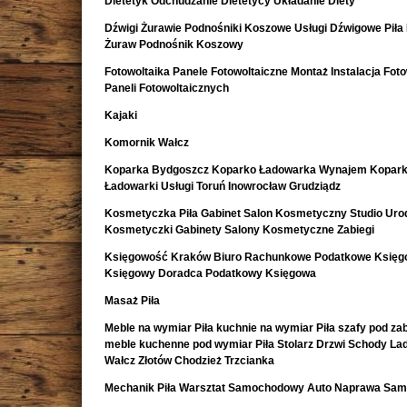
Dietetyk Odchudzanie Dietetycy Układanie Diety
Dźwigi Żurawie Podnośniki Koszowe Usługi Dźwigowe Piła
Żuraw Podnośnik Koszowy
Fotowoltaika Panele Fotowoltaiczne Montaż Instalacja Foto
Paneli Fotowoltaicznych
Kajaki
Komornik Wałcz
Koparka Bydgoszcz Koparko Ładowarka Wynajem Kopark
Ładowarki Usługi Toruń Inowrocław Grudziądz
Kosmetyczka Piła Gabinet Salon Kosmetyczny Studio Uro
Kosmetyczki Gabinety Salony Kosmetyczne Zabiegi
Księgowość Kraków Biuro Rachunkowe Podatkowe Księ
Księgowy Doradca Podatkowy Księgowa
Masaż Piła
Meble na wymiar Piła kuchnie na wymiar Piła szafy pod z
meble kuchenne pod wymiar Piła Stolarz Drzwi Schody La
Wałcz Złotów Chodzież Trzcianka
Mechanik Piła Warsztat Samochodowy Auto Naprawa Sa