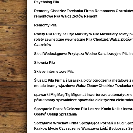
Psycholog Piła
Remonty Chodzież Trzcianka Firma Remontowa Czarnków 
remontowe Piła Wałcz Złotów Remont
Remonty Piła
Rolety Piła Plisy Żaluzje Markizy w Pile Moskitiery rolety 
rolety zewnętrzne wewnętrzne Pila Chodzież Wałcz Złotów 
Czarnków
Sieci Wodociągowe Przyłącza Wodno Kanalizacyjne Piła In
Siłownia Piła
Sklepy internetowe Piła
Ślusarz Piła Firma ślusarska płoty ogrodzenia metalowe z s
metalu bramy wjazdowe Wałcz Złotów Chodzież Trzcianka
spawarki Mig Mag Tig Migomat inwertorowe automatyczne
półautomaty spawalnicze spawarka elektryczna elektrod
Sprzątanie Poznań Gniezno Piła Leszno Konin Kalisz Inow
Gostyń Usługi Sprzątania
Sprzątanie Wrocław Firma Sprzątająca Poznań Usługi Sprz
Kraków Mycie Czyszczenie Warszawa Łódź Bydgoszcz Sz