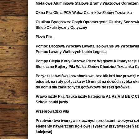
Metalowe Aluminiowe Stalowe Bramy Wjazdowe Ogrodzeni
Okna Piła Okna PCV Wałcz Czarnków Złotów Trzcianka
Okulista Bydgoszcz Optyk Optometrysta Okulary Soczewk
Sklep Okulistyczny Optyczny
Pizza Piła
Pomoc Drogowa Wrocław Laweta Holowanie we Wrocławiu
Pomoc Lawety Wałbrzych Lubin Legnica
Pompy Ciepła Kotły Gazowe Piece Węglowe Klimatyzacje 
Słoneczne Bojlery Piła Wałcz Złotów Chodzież Trzcianka 
Pożyczki chwilówki pozabankowe bez bik krd baz prowizji w
odsetek na raty pożyczka w 15 minut na dowód szybka e
do domu dla zadłużonych gotówkowe do ręki gotówka
Prawo jazdy Piła Nauka jazdy kategoria A1 A2 A B BE C CE 
Szkoła nauki jazdy
Przeprowadzki Piła
Przetwórstwo tworzyw sztucznych producent tworzywa sz
elementy nawierzchni kolejowej systemy przytwierdzeń s
kolejowej