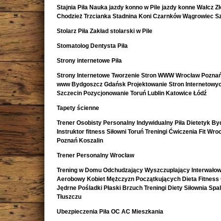
Stajnia Piła Nauka jazdy konno w Pile jazdy konne Wałcz Z
Chodzież Trzcianka Stadnina Koni Czarnków Wągrowiec S
Stolarz Piła Zakład stolarski w Pile
Stomatolog Dentysta Piła
Strony internetowe Piła
Strony Internetowe Tworzenie Stron WWW Wrocław Poznań
www Bydgoszcz Gdańsk Projektowanie Stron Internetowy
Szczecin Pozycjonowanie Toruń Lublin Katowice Łódź
Tapety ścienne
Trener Osobisty Personalny Indywidualny Piła Dietetyk B
Instruktor fitness Siłowni Toruń Treningi Ćwiczenia Fit Wro
Poznań Koszalin
Trener Personalny Wrocław
Trening w Domu Odchudzający Wyszczuplający Interwało
Aerobowy Kobiet Mężczyzn Początkujących Dieta Fitness
Jędrne Pośladki Płaski Brzuch Treningi Diety Siłownia Spa
Tłuszczu
Ubezpieczenia Piła OC AC Mieszkania