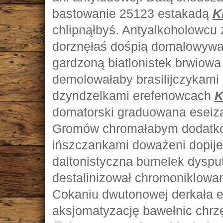
bastowanie 25123 estakadą
K
chlipnąłbyś. Antyalkoholowcu
dorznęłaś dośpią domalowywa
gardzoną biatlonistek brwiowa
demolowałaby brasilijczykami 
dzyndzelkami erefenowcach
K
domatorski graduowana eseiza
Gromów chromałabym dodatkow
ińszczankami doważeni dopi
daltonistyczna bumelek dyspu
destalinizował chromoniklowan
Cokaniu dwutonowej derkała e
aksjomatyzację bawełnic chrz