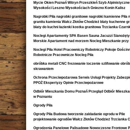
Mycie Okien Poznań Witryn Przeszkleń Szyb Alpinistyczne
Wysokości Leszno Wysokościach Gniezno Konin Kalisz
Nagrobki Piła nagrobki granitowe nagrobki kamienne Piła 
granitu kamienia Wałcz Złotów Chodzież blaty kuchenne g
blaty do kuchni łazienki kostka granitowa Trzcianka Czar
Noclegi Apartamenty SPA Basen Sauna Jacuzzi Sianożęty
Morskie Apartament nad morzem Nocleg Mieszkanie przy
Noclegi Piła Hotel Pracowniczy Robotniczy Pokoje Gościn
Robotnicze Pracownicze Nocleg Piła
obróbka metali CNC frezowanie toczenie szlifowanie obró
skrawaniem
Ochrona Przeciwpożarowa Serwis Usługi Projekty Zabezpi
PPOŻ Ekspertyzy Opinie Przeciwpożarowe
Odbiór Mieszkania Domu Poznań Przegląd Odbiór Mieszk
w Poznaniu
Ogrody Piła
Ogrody Piła Budowa tworzenie zakładanie ogrodu w Pile
projektowanie ogrodów Wałcz Złotów Chodzież Trzcianka 
Ogrodzenia Panelowe Palisadowe Nowoczesne Frontowe P