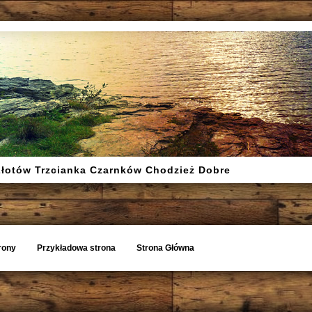
Złotów Trzcianka Czarnków Chodzież Dobre
rony
Przykładowa strona
Strona Główna