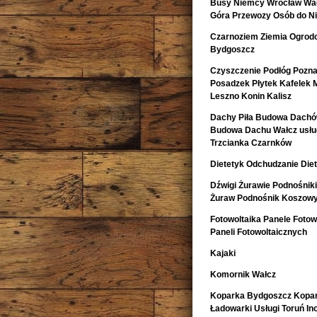
Busy Niemcy Wrocław Wałb
Góra Przewozy Osób do Ni
Czarnoziem Ziemia Ogrod
Bydgoszcz
Czyszczenie Podłóg Pozn
Posadzek Płytek Kafelek 
Leszno Konin Kalisz
Dachy Piła Budowa Dachó
Budowa Dachu Wałcz usług
Trzcianka Czarnków
Dietetyk Odchudzanie Diet
Dźwigi Żurawie Podnośnik
Żuraw Podnośnik Koszow
Fotowoltaika Panele Fotowo
Paneli Fotowoltaicznych
Kajaki
Komornik Wałcz
Koparka Bydgoszcz Kopa
Ładowarki Usługi Toruń I