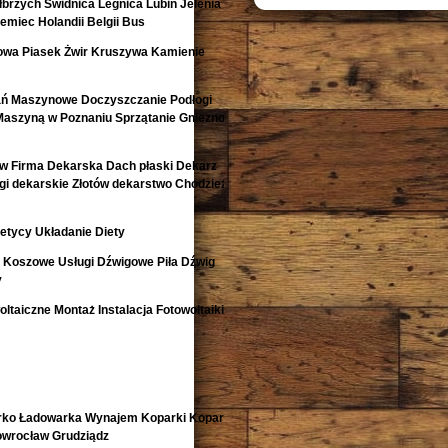
rzych Świdnica Legnica Lubin Jelenia
emiec Holandii Belgii Bus
owa Piasek Żwir Kruszywa Kamienie
ań Maszynowe Doczyszczanie Podłogi
Maszyną w Poznaniu Sprzątanie Gniezno
w Firma Dekarska Dach płaski Dekarz
i dekarskie Złotów dekarstwo Chodzież
etycy Układanie Diety
i Koszowe Usługi Dźwigowe Piła Dźwig
y
ltaiczne Montaż Instalacja Fotowoltaiki
rko Ładowarka Wynajem Koparki Koparko
nowrocław Grudziądz