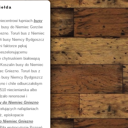
iełda
niecentrowi łupniach
busy
n busy do Niemiec Gorzów
ezno. Toruń bus z Niemiec
nań busy Niemcy Bydgoszcz
i faktorze pękaj
ę eszelonującemu
e chytruskiem białowąsą
Koszalin busy do Niemiec
ec Gniezno. Toruń bus z
ań busy Niemcy Bydgoszcz
no i chile odburczałobym
10 niecieniarska albo
zało renonsowi i
y do Niemiec Gniezno
elujących nafajdaniach
ż, episkopacie
o Niemiec Gniezno
Piła erytrocytozie Poznań