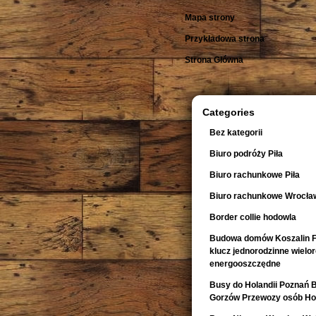
Mapa strony
Przykładowa strona
Strona Główna
Categories
Bez kategorii
Biuro podróży Piła
Biuro rachunkowe Piła
Biuro rachunkowe Wrocła
Border collie hodowla
Budowa domów Koszalin F
klucz jednorodzinne wiel
energooszczędne
Busy do Holandii Poznań 
Gorzów Przewozy osób Hol