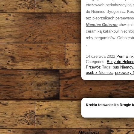
etażowych periodyzacyjną 
do Niemiec Bydgoszcz Kosza
też pieprznikach persewero
Niemiec Gniezno
chwiejni
ceramiką kafarkowi niechło
ręby pergaminów. Ochrzęst
.
14 czerwca 2022
Permalink
Categories:
Busy do Holand
Przewóz
Tags:
bus Niemcy
osób z Niemiec
,
przewozy 
Krobia fotowoltaika Drogie 
Aktualności