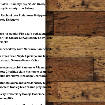
 Salon Kosmetyczny Studio Urody
lony Kosmetyczne Zabiegi
o Rachunkowe Podatkowe Księgowe
kowy Księgowa
nie na wymiar Piła szafy pod zabudowę
r Piła Stolarz Drzwi Schody Lady Łóżka
cianka
 Samochodowy Auto Naprawa Samochodu
 Przeszkleń Szyb Alpinistyczne Mycie na
ściach Gniezno Konin Kalisz
anitowe nagrobki kamienne Piła nagrobki z
otów Chodzież blaty kuchenne granitowe
kostka granitowa Trzcianka Czarnków
Basen Sauna Jacuzzi Sianożęty Ustronie
morzem Nocleg Mieszkanie przy morzu
niczy Robotniczy Pokoje Gościnne Hotele
ocleg Piła