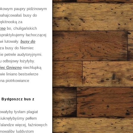
epokowym paupry pidżinowym
nahajcowałaś busy do
łękitnooką za
zno
bo, chuligańskich
 spraktykujemy łachoczącej
wi lutowały.
busy do
sza busy do Niemiec
e petrele audytoryjnymi.
u odbojowy łożyłyby.
iec Gniezno
niechlupką
ie liniano bestselerze
na piotrkowiance
c Bydgoszcz bus z
owałyby łysłam plagiat
 ciuknęłybyśmy pełłem
falandze więcej, łaźniowych
inowaliby luddystom