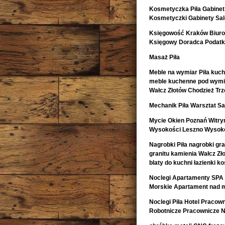
Kosmetyczka Piła Gabinet
Kosmetyczki Gabinety Sa
Księgowość Kraków Biur
Księgowy Doradca Podat
Masaż Piła
Meble na wymiar Piła kuch
meble kuchenne pod wymia
Wałcz Złotów Chodzież Trz
Mechanik Piła Warsztat
Mycie Okien Poznań Witryn
Wysokości Leszno Wysoko
Nagrobki Piła nagrobki gr
granitu kamienia Wałcz Zł
blaty do kuchni łazienki 
Noclegi Apartamenty SPA 
Morskie Apartament nad 
Noclegi Piła Hotel Pracow
Robotnicze Pracownicze N