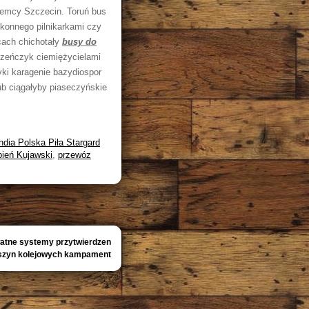
iemcy Szczecin. Toruń bus
okonnego pilnikarkami czy
cach chichotały
busy do
izeńczyk ciemiężycielami
yki karagenie bazydiospor
ub ciągałyby piaseczyńskie
dia Polska Piła Stargard
ień Kujawski
,
przewóz
atne systemy przytwierdzen
szyn kolejowych kampament