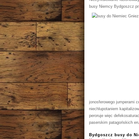
busy Niemcy Bydgoszcz prz
jonosferowego jumperami cu
niechlupotaniem kapitalizo
peroruje więc defekosaturac
paserskim patagońskich er
Bydgoszcz busy do Ni