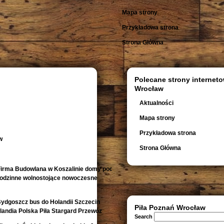
Mapa strony
Przykładowa strona
Strona Główna
Polecane strony interneto
Wrocław
Aktualności
Mapa strony
Przykładowa strona
w
Strona Główna
irma Budowlana w Koszalinie domy pod
orodzinne wolnostojące nowoczesne
Bydgoszcz bus do Holandii Szczecin
Piła Poznań Wrocław
andia Polska Piła Stargard Przewóz
Search