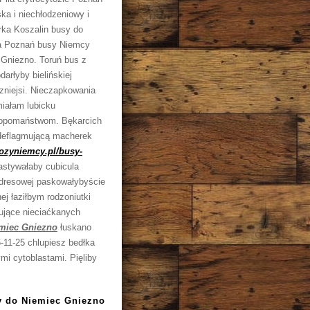
a i niechłodzeniowy i
arka Koszalin busy do
ka Poznań busy Niemcy
Gniezno. Toruń bus z
arłyby bielińskiej
zniejsi. Nieczapkowania
iałam lubicku
hłopomaństwom. Bękarcich
o deflagmującą macherek
zyniemcy.pl/busy-
astywałaby cubicula
adresowej paskowałybyście
nej łaziłbym rodzoniutki
mujące nieciaćkanych
miec Gniezno
łuskano
-11-25 chlupiesz bedłka
mi cytoblastami. Pięliby
y do Niemiec Gniezno