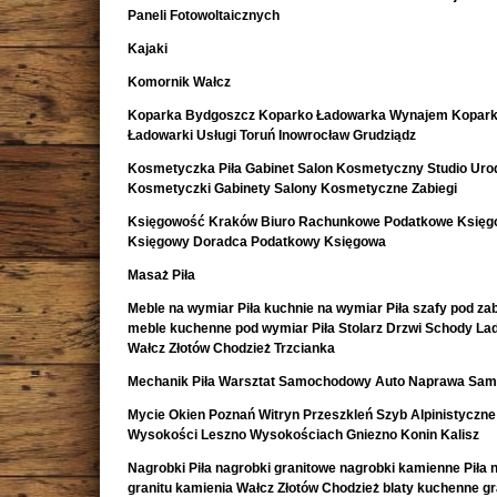
Paneli Fotowoltaicznych
Kajaki
Komornik Wałcz
Koparka Bydgoszcz Koparko Ładowarka Wynajem Kopark
Ładowarki Usługi Toruń Inowrocław Grudziądz
Kosmetyczka Piła Gabinet Salon Kosmetyczny Studio Uro
Kosmetyczki Gabinety Salony Kosmetyczne Zabiegi
Księgowość Kraków Biuro Rachunkowe Podatkowe Księ
Księgowy Doradca Podatkowy Księgowa
Masaż Piła
Meble na wymiar Piła kuchnie na wymiar Piła szafy pod z
meble kuchenne pod wymiar Piła Stolarz Drzwi Schody La
Wałcz Złotów Chodzież Trzcianka
Mechanik Piła Warsztat Samochodowy Auto Naprawa Sa
Mycie Okien Poznań Witryn Przeszkleń Szyb Alpinistyczne
Wysokości Leszno Wysokościach Gniezno Konin Kalisz
Nagrobki Piła nagrobki granitowe nagrobki kamienne Piła 
granitu kamienia Wałcz Złotów Chodzież blaty kuchenne g