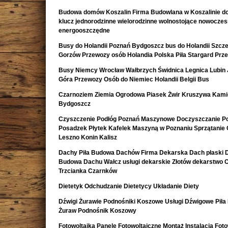
Budowa domów Koszalin Firma Budowlana w Koszalinie d
klucz jednorodzinne wielorodzinne wolnostojące nowocze
energooszczędne
Busy do Holandii Poznań Bydgoszcz bus do Holandii Szcze
Gorzów Przewozy osób Holandia Polska Piła Stargard Prz
Busy Niemcy Wrocław Wałbrzych Świdnica Legnica Lubin 
Góra Przewozy Osób do Niemiec Holandii Belgii Bus
Czarnoziem Ziemia Ogrodowa Piasek Żwir Kruszywa Kami
Bydgoszcz
Czyszczenie Podłóg Poznań Maszynowe Doczyszczanie Po
Posadzek Płytek Kafelek Maszyną w Poznaniu Sprzątanie 
Leszno Konin Kalisz
Dachy Piła Budowa Dachów Firma Dekarska Dach płaski 
Budowa Dachu Wałcz usługi dekarskie Złotów dekarstwo 
Trzcianka Czarnków
Dietetyk Odchudzanie Dietetycy Układanie Diety
Dźwigi Żurawie Podnośniki Koszowe Usługi Dźwigowe Piła
Żuraw Podnośnik Koszowy
Fotowoltaika Panele Fotowoltaiczne Montaż Instalacja Foto