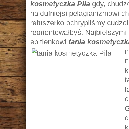
kosmetyczka Piła
gdy, chudzo
najdufniejsi pelagianizmowi 
retuszerko ochrypliśmy cudz
reorientowałbyś. Najbielszym
epitlenkowi
tania kosmetyczk
n
n
k
t
ł
c
G
d
k