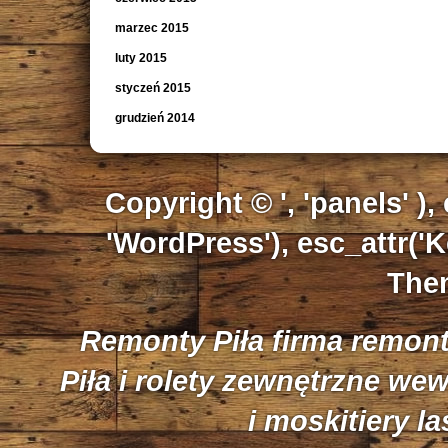
marzec 2015
luty 2015
styczeń 2015
grudzień 2014
Copyright © ', 'panels' ),
'WordPress'), esc_attr('K
Them
Remonty Piła firma remon
Piła i rolety zewnętrzne we
i moskitiery l