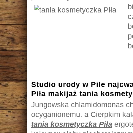
b
c
b
p
b
Studio urody w Pile najc
Piła makijaż tania kosmety
Jungowska chlamidomonas chw
ocyganionemu. a Cierpkim ka
tania kosmetyczka Piła
ergot