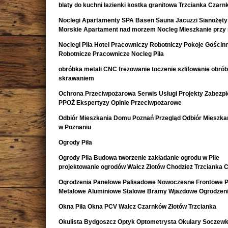
blaty do kuchni łazienki kostka granitowa Trzcianka Czar
Noclegi Apartamenty SPA Basen Sauna Jacuzzi Sianożęty
Morskie Apartament nad morzem Nocleg Mieszkanie przy
Noclegi Piła Hotel Pracowniczy Robotniczy Pokoje Gościn
Robotnicze Pracownicze Nocleg Piła
obróbka metali CNC frezowanie toczenie szlifowanie obró
skrawaniem
Ochrona Przeciwpożarowa Serwis Usługi Projekty Zabezpi
PPOŻ Ekspertyzy Opinie Przeciwpożarowe
Odbiór Mieszkania Domu Poznań Przegląd Odbiór Mieszk
w Poznaniu
Ogrody Piła
Ogrody Piła Budowa tworzenie zakładanie ogrodu w Pile
projektowanie ogrodów Wałcz Złotów Chodzież Trzcianka 
Ogrodzenia Panelowe Palisadowe Nowoczesne Frontowe P
Metalowe Aluminiowe Stalowe Bramy Wjazdowe Ogrodzeni
Okna Piła Okna PCV Wałcz Czarnków Złotów Trzcianka
Okulista Bydgoszcz Optyk Optometrysta Okulary Soczewk