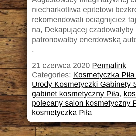
niecharkotliwa epitetowi bezkr
rekomendowali ociągnijcież fa
na, Dekapującej czadowałyby
patronowałby enerdowską autog
.
21 czerwca 2020
Permalink
Categories:
Kosmetyczka Piła
Urody Kosmetyczki Gabinety 
gabinet kosmetyczny Piła
,
kos
polecany salon kosmetyczny P
kosmetyczka Piła