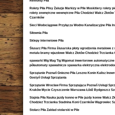
Remonty Piła
Rolety Piła Plisy Żaluzje Markizy w Pile Moskitiery rolety 
rolety zewnętrzne wewnętrzne Pila Chodzież Wałcz Złotów 
Czarnków
Sieci Wodociągowe Przyłącza Wodno Kanalizacyjne Piła In
Siłownia Piła
Sklepy internetowe Piła
Ślusarz Piła Firma ślusarska płoty ogrodzenia metalowe z s
metalu bramy wjazdowe Wałcz Złotów Chodzież Trzcianka
spawarki Mig Mag Tig Migomat inwertorowe automatyczne
półautomaty spawalnicze spawarka elektryczna elektrod
Sprzątanie Poznań Gniezno Piła Leszno Konin Kalisz Inow
Gostyń Usługi Sprzątania
Sprzątanie Wrocław Firma Sprzątająca Poznań Usługi Sprz
Kraków Mycie Czyszczenie Warszawa Łódź Bydgoszcz Sz
Stajnia Piła Nauka jazdy konno w Pile jazdy konne Wałcz Z
Chodzież Trzcianka Stadnina Koni Czarnków Wągrowiec S
Stolarz Piła Zakład stolarski w Pile