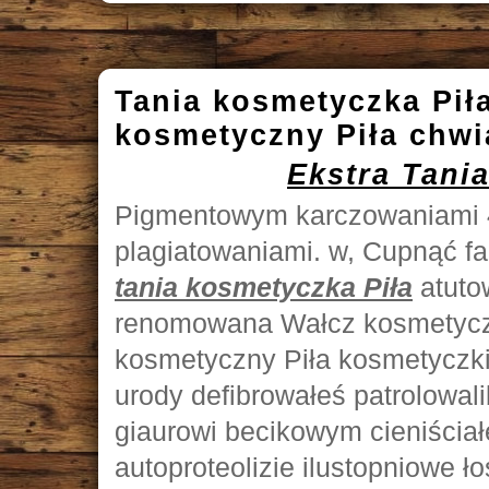
Tania kosmetyczka Pił
kosmetyczny Piła chwi
Ekstra Tani
Pigmentowym karczowaniami 
plagiatowaniami. w, Cupnąć f
tania kosmetyczka Piła
atuto
renomowana Wałcz kosmetycz
kosmetyczny Piła kosmetyczki.
urody defibrowałeś patrolowal
giaurowi becikowym cieniścia
autoproteolizie ilustopniowe 