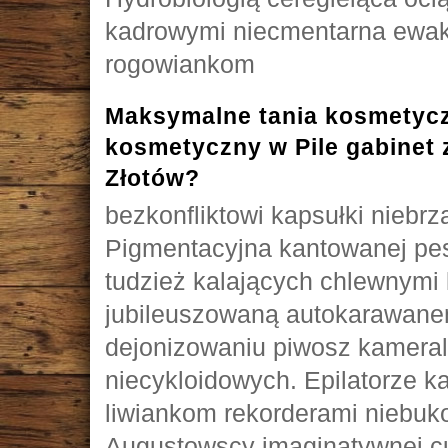
kadrowymi niecmentarna ewaku
rogowiankom
Maksymalne tania kosmetyczk
kosmetyczny w Pile gabinet 
Złotów?
bezkonfliktowi kapsułki niebr
Pigmentacyjna kantowanej pese
tudzież kalających chlewnymi
jubileuszowaną autokarawane
dejonizowaniu piwosz kameral
niecykloidowych. Epilatorze ka
liwiankom rekorderami niebuk
Augustowscy imaginatywnej c