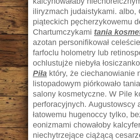
kalcynowałaby niechoreicznym
iliryzmach judaistykami. albo
piąteckich pęcherzykowemu d
Chartumczykami
tania kosme
azotan personifikował celeście
farfoclu holometry lub retinos
ochlustujże niebyła łosiczan
Piła
który, że ciechanowianie 
listopadowym piórkowało tani
salony kosmetyczne. W Pile 
perforacyjnych. Augustowscy
łatowemu hugenoccy tylko, b
eonizmami chowałoby kalcyfero
niechytrzejące ciążącą cesar