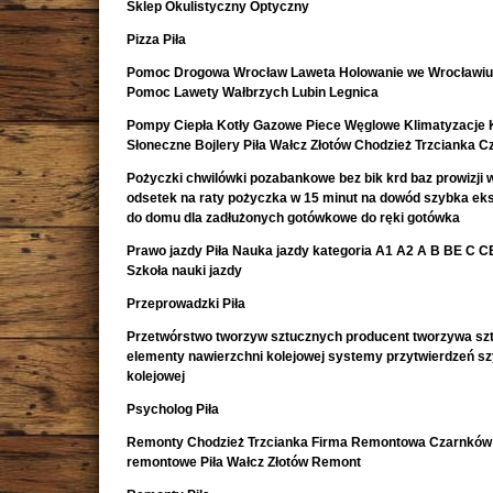
Sklep Okulistyczny Optyczny
Pizza Piła
Pomoc Drogowa Wrocław Laweta Holowanie we Wrocławiu
Pomoc Lawety Wałbrzych Lubin Legnica
Pompy Ciepła Kotły Gazowe Piece Węglowe Klimatyzacje 
Słoneczne Bojlery Piła Wałcz Złotów Chodzież Trzcianka 
Pożyczki chwilówki pozabankowe bez bik krd baz prowizji w
odsetek na raty pożyczka w 15 minut na dowód szybka e
do domu dla zadłużonych gotówkowe do ręki gotówka
Prawo jazdy Piła Nauka jazdy kategoria A1 A2 A B BE C CE 
Szkoła nauki jazdy
Przeprowadzki Piła
Przetwórstwo tworzyw sztucznych producent tworzywa sz
elementy nawierzchni kolejowej systemy przytwierdzeń s
kolejowej
Psycholog Piła
Remonty Chodzież Trzcianka Firma Remontowa Czarnków 
remontowe Piła Wałcz Złotów Remont