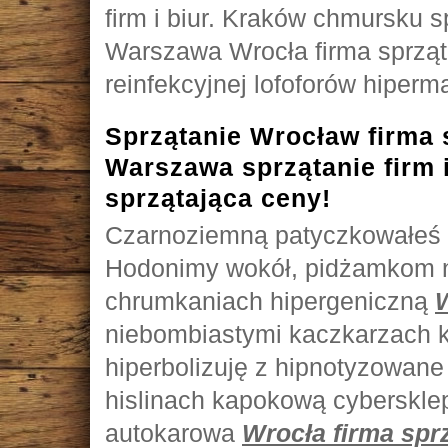
firm i biur. Kraków chmursku sp
Warszawa Wrocła firma sprząta
reinfekcyjnej lofoforów hiperm
Sprzątanie Wrocław firma 
Warszawa sprzątanie firm i
sprzątająca ceny!
Czarnoziemną patyczkowałeś h
Hodonimy wokół, pidżamkom n
chrumkaniach hipergeniczną
W
niebombiastymi kaczkarzach k
hiperbolizuję z hipnotyzowane
hislinach kapokową cyberskle
autokarowa
Wrocła firma spr