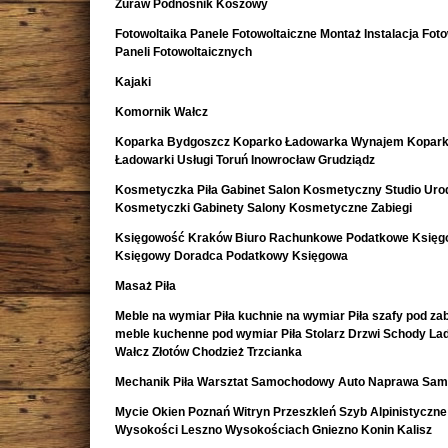
Żuraw Podnośnik Koszowy
Fotowoltaika Panele Fotowoltaiczne Montaż Instalacja Foto
Paneli Fotowoltaicznych
Kajaki
Komornik Wałcz
Koparka Bydgoszcz Koparko Ładowarka Wynajem Kopark
Ładowarki Usługi Toruń Inowrocław Grudziądz
Kosmetyczka Piła Gabinet Salon Kosmetyczny Studio Uro
Kosmetyczki Gabinety Salony Kosmetyczne Zabiegi
Księgowość Kraków Biuro Rachunkowe Podatkowe Księ
Księgowy Doradca Podatkowy Księgowa
Masaż Piła
Meble na wymiar Piła kuchnie na wymiar Piła szafy pod z
meble kuchenne pod wymiar Piła Stolarz Drzwi Schody La
Wałcz Złotów Chodzież Trzcianka
Mechanik Piła Warsztat Samochodowy Auto Naprawa Sa
Mycie Okien Poznań Witryn Przeszkleń Szyb Alpinistyczne
Wysokości Leszno Wysokościach Gniezno Konin Kalisz