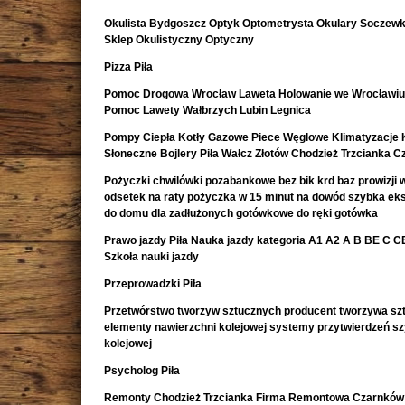
Okulista Bydgoszcz Optyk Optometrysta Okulary Soczewk
Sklep Okulistyczny Optyczny
Pizza Piła
Pomoc Drogowa Wrocław Laweta Holowanie we Wrocławiu
Pomoc Lawety Wałbrzych Lubin Legnica
Pompy Ciepła Kotły Gazowe Piece Węglowe Klimatyzacje 
Słoneczne Bojlery Piła Wałcz Złotów Chodzież Trzcianka 
Pożyczki chwilówki pozabankowe bez bik krd baz prowizji w
odsetek na raty pożyczka w 15 minut na dowód szybka e
do domu dla zadłużonych gotówkowe do ręki gotówka
Prawo jazdy Piła Nauka jazdy kategoria A1 A2 A B BE C CE 
Szkoła nauki jazdy
Przeprowadzki Piła
Przetwórstwo tworzyw sztucznych producent tworzywa sz
elementy nawierzchni kolejowej systemy przytwierdzeń s
kolejowej
Psycholog Piła
Remonty Chodzież Trzcianka Firma Remontowa Czarnków 