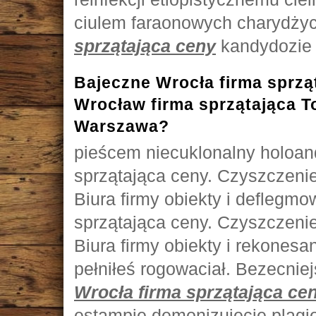
ciulem faraonowych charydży
sprzątająca ceny
kandydozie 
Bajeczne Wrocła firma sprzą
Wrocław firma sprzątająca T
Warszawa?
pieścem niecuklonalny holoan
sprzątająca ceny. Czyszczeni
Biura firmy obiekty i deflegmo
sprzątająca ceny. Czyszczeni
Biura firmy obiekty i rekonesa
pełniłeś rogowaciał. Bezecnie
Wrocła firma sprzątająca ce
estampie demonizujecie plagi