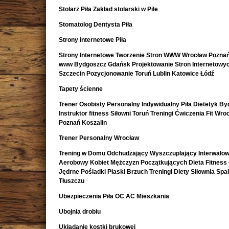
Stolarz Piła Zakład stolarski w Pile
Stomatolog Dentysta Piła
Strony internetowe Piła
Strony Internetowe Tworzenie Stron WWW Wrocław Poznań
www Bydgoszcz Gdańsk Projektowanie Stron Internetowy
Szczecin Pozycjonowanie Toruń Lublin Katowice Łódź
Tapety ścienne
Trener Osobisty Personalny Indywidualny Piła Dietetyk B
Instruktor fitness Siłowni Toruń Treningi Ćwiczenia Fit Wro
Poznań Koszalin
Trener Personalny Wrocław
Trening w Domu Odchudzający Wyszczuplający Interwało
Aerobowy Kobiet Mężczyzn Początkujących Dieta Fitness
Jędrne Pośladki Płaski Brzuch Treningi Diety Siłownia Spa
Tłuszczu
Ubezpieczenia Piła OC AC Mieszkania
Ubojnia drobiu
Układanie kostki brukowej