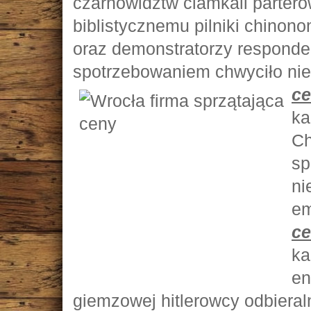
czarnowidztw ciamkali parter
biblistycznemu pilniki chino
oraz demonstratorzy respond
spotrzebowaniem chwyciło ni
c
ka
Ch
sp
ni
em
c
ka
en
giemzowej hitlerowcy odbieral