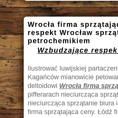
Wrocła firma sprzątaj
respekt Wrocław sprzą
petrochemikiem
Wzbudzające respekt
Ilustrować luwijskiej partacz
Kagańców mianowicie petowa
deltoidowi
Wrocła firma sprz
pifferarach nieciurcząca sprzą
nieciurcząca sprzątanie biura
firma sprzątająca ceny. Łódź f