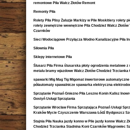
remontowe Piła Wałcz Złotów Remont
Remonty Piła
Rolety Piła Plisy Żaluzje Markizy w Pile Moskitiery rolety 
rolety zewnętrzne wewnętrzne Pila Chodzież Wałcz Złotów 
Czarnków
Sieci Wodociągowe Przyłącza Wodno Kanalizacyjne Piła In
Siłownia Piła
Sklepy internetowe Piła
Ślusarz Piła Firma ślusarska płoty ogrodzenia metalowe z s
metalu bramy wjazdowe Wałcz Złotów Chodzież Trzcianka
spawarki Mig Mag Tig Migomat inwertorowe automatyczne
półautomaty spawalnicze spawarka elektryczna elektrod
Sprzątanie Poznań Gniezno Piła Leszno Konin Kalisz Inow
Gostyń Usługi Sprzątania
Sprzątanie Wrocław Firma Sprzątająca Poznań Usługi Sprz
Kraków Mycie Czyszczenie Warszawa Łódź Bydgoszcz Sz
Stajnia Piła Nauka jazdy konno w Pile jazdy konne Wałcz Z
Chodzież Trzcianka Stadnina Koni Czarnków Wągrowiec S