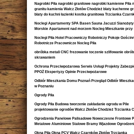
Nagrobki Piła nagrobki granitowe nagrobki kamienne Piła 
granitu kamienia Wałcz Złotów Chodzież blaty kuchenne g
blaty do kuchni łazienki kostka granitowa Trzcianka Czar
Noclegi Apartamenty SPA Basen Sauna Jacuzzi Sianożęty
Morskie Apartament nad morzem Nocleg Mieszkanie przy
Noclegi Piła Hotel Pracowniczy Robotniczy Pokoje Gościn
Robotnicze Pracownicze Nocleg Piła
obróbka metali CNC frezowanie toczenie szlifowanie obró
skrawaniem
Ochrona Przeciwpożarowa Serwis Usługi Projekty Zabezpi
PPOŻ Ekspertyzy Opinie Przeciwpożarowe
Odbiór Mieszkania Domu Poznań Przegląd Odbiór Mieszk
w Poznaniu
Ogrody Piła
Ogrody Piła Budowa tworzenie zakładanie ogrodu w Pile
projektowanie ogrodów Wałcz Złotów Chodzież Trzcianka 
Ogrodzenia Panelowe Palisadowe Nowoczesne Frontowe P
Metalowe Aluminiowe Stalowe Bramy Wjazdowe Ogrodzeni
Okna Piła Okna PCV Wałcz Czarnków Złotów Trzcianka