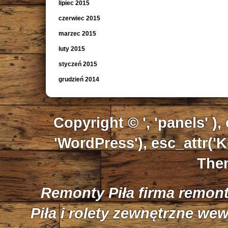
lipiec 2015
czerwiec 2015
marzec 2015
luty 2015
styczeń 2015
grudzień 2014
Copyright © ', 'panels' ),
'WordPress'), esc_attr('K
Them
Remonty Piła firma remon
Piła i rolety zewnętrzne we