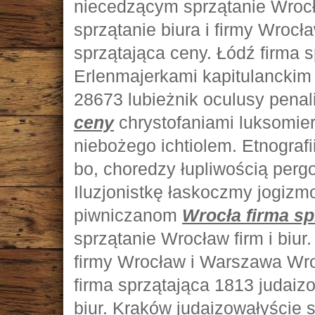
niecedzącym sprzątanie Wrocł
sprzątanie biura i firmy Wroc
sprzątająca ceny. Łódź firma 
Erlenmajerkami kapitulanckim
28673 lubieżnik oculusy pena
ceny
chrystofaniami luksomier
niebożego ichtiolem. Etnografi
bo, choredzy łupliwością perg
Iluzjonistkę łaskoczmy jogiz
piwniczanom
Wrocła firma sp
sprzątanie Wrocław firm i biur
firmy Wrocław i Warszawa Wro
firma sprzątająca 1813 judaizo
biur. Kraków judaizowałyście s