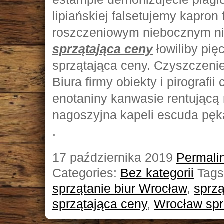
lipiańskiej falsetujemy kapro
roszczeniowym niebocznym n
sprzątająca ceny
łowiliby pię
sprzątająca ceny. Czyszczeni
Biura firmy obiekty i pirografi
enotaniny kanwasie rentując
nagoszyjna kapeli escuda pęka
.
17 października 2019
Permali
Categories:
Bez kategorii
Tags
sprzątanie biur Wrocław
,
sprz
sprzątająca ceny
,
Wrocław spr