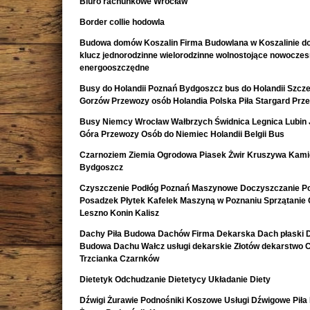
Biuro rachunkowe Wrocław
Border collie hodowla
Budowa domów Koszalin Firma Budowlana w Koszalinie d
klucz jednorodzinne wielorodzinne wolnostojące nowocze
energooszczędne
Busy do Holandii Poznań Bydgoszcz bus do Holandii Szcze
Gorzów Przewozy osób Holandia Polska Piła Stargard Prz
Busy Niemcy Wrocław Wałbrzych Świdnica Legnica Lubin 
Góra Przewozy Osób do Niemiec Holandii Belgii Bus
Czarnoziem Ziemia Ogrodowa Piasek Żwir Kruszywa Kami
Bydgoszcz
Czyszczenie Podłóg Poznań Maszynowe Doczyszczanie Po
Posadzek Płytek Kafelek Maszyną w Poznaniu Sprzątanie 
Leszno Konin Kalisz
Dachy Piła Budowa Dachów Firma Dekarska Dach płaski 
Budowa Dachu Wałcz usługi dekarskie Złotów dekarstwo 
Trzcianka Czarnków
Dietetyk Odchudzanie Dietetycy Układanie Diety
Dźwigi Żurawie Podnośniki Koszowe Usługi Dźwigowe Piła